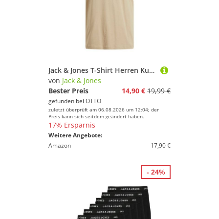
und Erfolg beim Sportausrüstung!
Jack & Jones T-Shirt Herren Kurzarm Rundhals T-Shirt JPRBLUARCHIE SS TEE CREW NECK
von
Jack & Jones
Bester Preis
14,90 €
19,99 €
gefunden bei
OTTO
zuletzt überprüft am 06.08.2026 um 12:04; der
Preis kann sich seitdem geändert haben.
17% Ersparnis
Weitere Angebote:
Amazon
17,90 €
- 24%