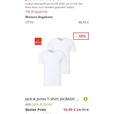
zuletzt überprüft am 06.08.2026 um 01:03; der
Preis kann sich seitdem geändert haben.
7% Ersparnis
Weitere Angebote:
OTTO
48,95 €
- 32%
Jack & Jones T-Shirt JACBASIC mit Rippbündchen und angenehmem Tragekomfort (2er-Pack) unifarben, modisch, regular fit, Baumwolle, Rundhals
von
Jack & Jones
Bester Preis
16,99 €
24,99 €