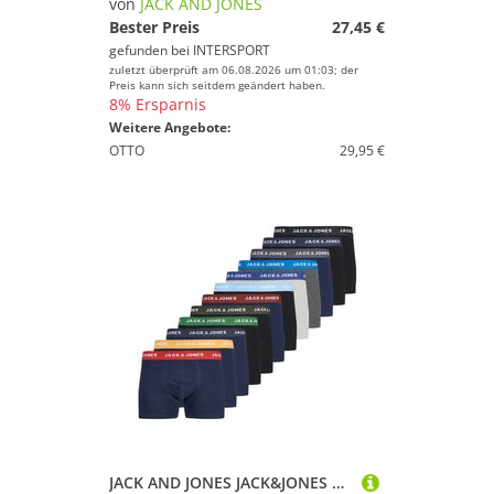
von
JACK AND JONES
Bester Preis
27,45 €
gefunden bei
INTERSPORT
zuletzt überprüft am 06.08.2026 um 01:03; der
Preis kann sich seitdem geändert haben.
8% Ersparnis
Weitere Angebote:
OTTO
29,95 €
JACK AND JONES JACK&JONES Herren Boxershorts, 12er Pack - JACSOLID TRUNKS, Baumwoll-Stretch, Logobund