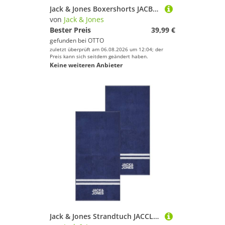
Jack & Jones Boxershorts JACBLACK FRIDAY TRUNKS 5er Pack (1-St) mit Logo Webbund
von
Jack & Jones
Bester Preis
39,99 €
gefunden bei
OTTO
zuletzt überprüft am 06.08.2026 um 12:04; der
Preis kann sich seitdem geändert haben.
Keine weiteren Anbieter
Jack & Jones Strandtuch JACCLUB TOWEL 2er Pack 80 x 160cm Handtuch, Frottee (2-St), aus 100% Baumwolle