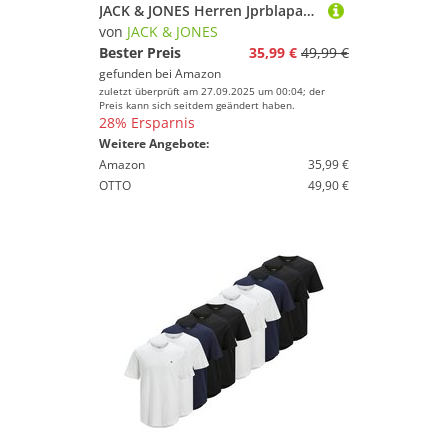
JACK & JONES Herren Jprblaparker Shirt L/S Noos Hemd, Weiß, M EU
von
JACK & JONES
Bester Preis
35,99 €
49,99 €
gefunden bei
Amazon
zuletzt überprüft am 27.09.2025 um 00:04; der
Preis kann sich seitdem geändert haben.
28% Ersparnis
Weitere Angebote:
Amazon
35,99 €
OTTO
49,90 €