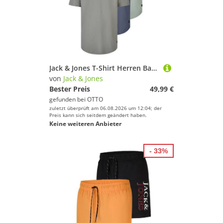
Jack & Jones T-Shirt Herren Basicshirt JJENOA 3er Pack Regular Fit (Vorteilspack, 3-tlg) Kurzarm Tee Shirt mit Rundhalsausschnitt aus 100% Baumwolle
von
Jack & Jones
Bester Preis
49,99 €
gefunden bei
OTTO
zuletzt überprüft am 06.08.2026 um 12:04; der
Preis kann sich seitdem geändert haben.
Keine weiteren Anbieter
- 33%