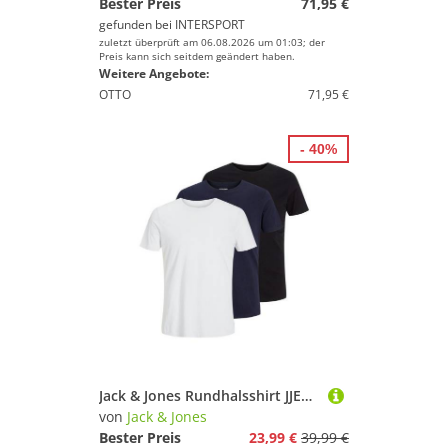
Bester Preis
71,95 €
gefunden bei
INTERSPORT
zuletzt überprüft am 06.08.2026 um 01:03; der
Preis kann sich seitdem geändert haben.
Weitere Angebote:
OTTO
71,95 €
- 40%
Jack & Jones Rundhalsshirt JJEORGANIC BASIC TEE SS O-NE 3PK MP NOOS (Packung, 3-tlg)
von
Jack & Jones
Bester Preis
23,99 €
39,99 €