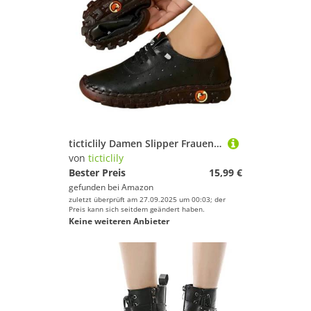
ticticlily Damen Slipper Frauen Slip On Mokassins Casual Loafers Komfort Leder Flache Schnürschuhe Bootsschuhe Bequem rutschfest Flache Fahren Halbschuhe B Schwarz 39 EU
von
ticticlily
Bester Preis
15,99 €
gefunden bei
Amazon
zuletzt überprüft am 27.09.2025 um 00:03; der
Preis kann sich seitdem geändert haben.
Keine weiteren Anbieter