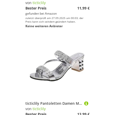
von
ticticlily
Bester Preis
11,99 €
gefunden bei
Amazon
zuletzt überprüft am 27.09.2025 um 00:03; der
Preis kann sich seitdem geändert haben.
Keine weiteren Anbieter
ticticlily Pantoletten Damen Mit Absatz Bequem Sandalen Damen Sommer Elegant Sandaletten Sommerschuhe F Silber 43 EU
von
ticticlily
Bester Preis
13,99 €