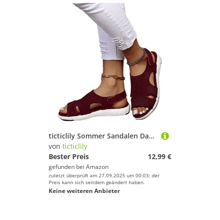
ticticlily Sommer Sandalen Damen Flache Sandalen Orthopädische Sport Sandalen Strick Mesh Atmungsaktives Weiche Sohle Casual Offener Zeh Plateau Walkingschuhe A Weinrot 41 EU
von
ticticlily
Bester Preis
12,99 €
gefunden bei
Amazon
zuletzt überprüft am 27.09.2025 um 00:03; der
Preis kann sich seitdem geändert haben.
Keine weiteren Anbieter