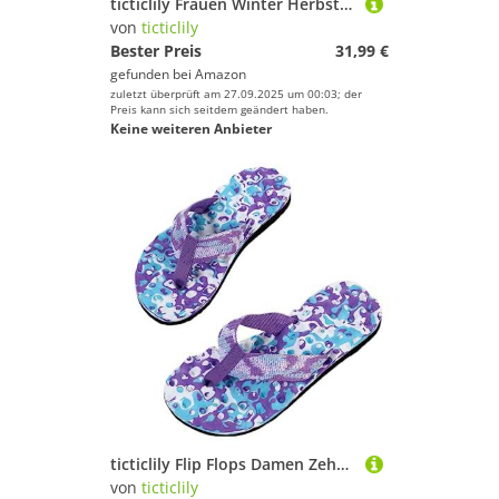
ticticlily Frauen Winter Herbst Mode Casual Langer Knöchel Schuhe Langschaftstiefel Lange Stiefel Klassisch Stiefel mit Hoher Absatz Frauen Freizeitschuhe Aprikose 42 EU
von
ticticlily
Bester Preis
31,99 €
gefunden bei
Amazon
zuletzt überprüft am 27.09.2025 um 00:03; der
Preis kann sich seitdem geändert haben.
Keine weiteren Anbieter
ticticlily Flip Flops Damen Zehentrenner Sommer Schuhe Frau A Violett 39
von
ticticlily