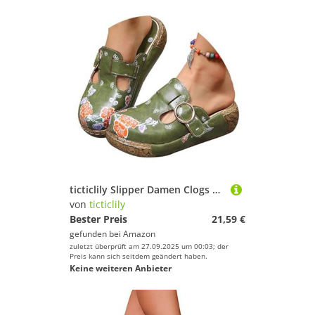
ticticlily Slipper Damen Clogs Sommer Hausschuhe Atmungsaktiv Strand Sandalen Schuhe Bequem Plateau Sandalen Outdoor Pantoletten rutschfest Gartenschuhe Grün 37 EU
von
ticticlily
Bester Preis
21,59 €
gefunden bei
Amazon
zuletzt überprüft am 27.09.2025 um 00:03; der
Preis kann sich seitdem geändert haben.
Keine weiteren Anbieter