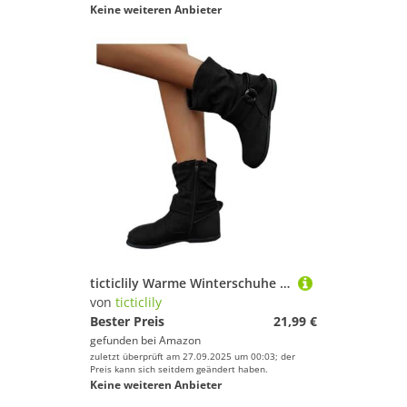
Keine weiteren Anbieter
ticticlily Warme Winterschuhe Damen Stiefeletten Wildleder Retro Halbhoch Stiefeletten Einfarbig Runde Flache Stiefel Kurzstiefel Winterboots Reißverschluss Schlupfstiefel Damenschuhe A Schwarz 41 EU
von
ticticlily
Bester Preis
21,99 €
gefunden bei
Amazon
zuletzt überprüft am 27.09.2025 um 00:03; der
Preis kann sich seitdem geändert haben.
Keine weiteren Anbieter