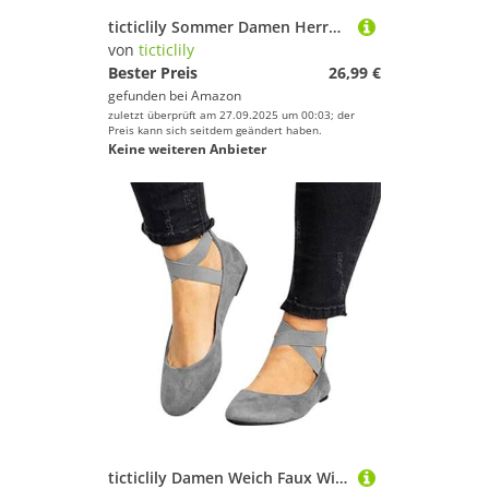
ticticlily Sommer Damen Herren Stiefel High Top Sneaker Sportschuhe High Top Turnschuh A Blau 37 EU
von
ticticlily
Bester Preis
26,99 €
gefunden bei
Amazon
zuletzt überprüft am 27.09.2025 um 00:03; der
Preis kann sich seitdem geändert haben.
Keine weiteren Anbieter
ticticlily Damen Weich Faux Wildleder Flach Spitze Pumps Schick Kreuz Schnüren Ballerinas Schuhe A Grau 42 EU