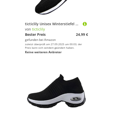
ticticlily Unisex Winterstiefel Herren Damen Warm Gefütterte Winterschuhe Schneestiefel Paar Plüsch Schlupfstiefel Kurzschaft Stiefel Boots Outdoor Wanderschuhe Große Größe A Schwarz 40 EU
von
ticticlily
Bester Preis
24,99 €
gefunden bei
Amazon
zuletzt überprüft am 27.09.2025 um 00:03; der
Preis kann sich seitdem geändert haben.
Keine weiteren Anbieter