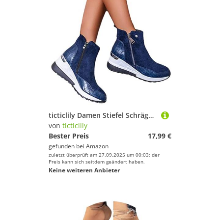
ticticlily Damen Stiefel Schrägabsatz Flache Stiefeletten Ankle Boots Retro Schuhe Flache Unterseite Kurze Stiefel Wildlederstiefel Mode Herbst Winter Blau 38 EU
von
ticticlily
Bester Preis
17,99 €
gefunden bei
Amazon
zuletzt überprüft am 27.09.2025 um 00:03; der
Preis kann sich seitdem geändert haben.
Keine weiteren Anbieter