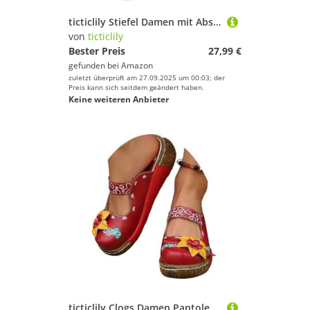
ticticlily Stiefel Damen mit Absatz Lange Stiefel Damen Flach Winterstiefel Damen Flach Casual rutschfeste Winterstiefel Westernstiefel Klassisch Damenschuhe Hohe Stiefel A Rot 40 EU
von
ticticlily
Bester Preis
27,99 €
gefunden bei
Amazon
zuletzt überprüft am 27.09.2025 um 00:03; der
Preis kann sich seitdem geändert haben.
Keine weiteren Anbieter
ticticlily Clogs Damen Pantoletten Clogs Sommer Hausschuhe Atmungsaktiv Strand Sandalen Schuhe Bequem Plateau Sandalen Outdoor Pantoletten rutschfest Gartenschuhe B Rot 40 EU