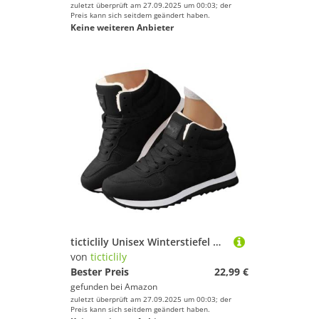
zuletzt überprüft am 27.09.2025 um 00:03; der
Preis kann sich seitdem geändert haben.
Keine weiteren Anbieter
ticticlily Unisex Winterstiefel Herren Damen Warm Gefütterte Winterschuhe Schneestiefel Paar Plüsch Schlupfstiefel Kurzschaft Stiefel Boots Outdoor Wanderschuhe Große Größe B Schwarz 40 EU
von
ticticlily
Bester Preis
22,99 €
gefunden bei
Amazon
zuletzt überprüft am 27.09.2025 um 00:03; der
Preis kann sich seitdem geändert haben.