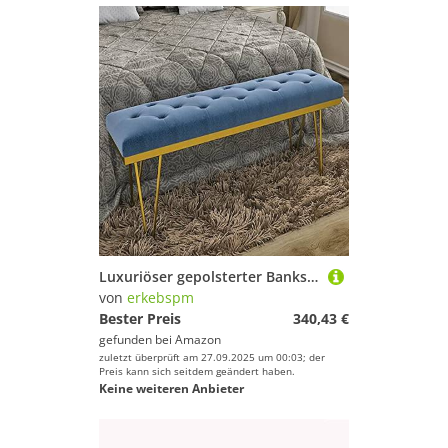
Luxuriöser gepolsterter Banksitz, modernes Samtende der Bettbank mit goldenen Beinen, Multifunktions-Eingangsbankschlafzimmer-Bankschuh-Bank-Möbelmöbel-Dekor-Blue 100x35x45 cm (39x14x18inch
von
erkebspm
Bester Preis
340,43 €
gefunden bei
Amazon
zuletzt überprüft am 27.09.2025 um 00:03; der
Preis kann sich seitdem geändert haben.
Keine weiteren Anbieter