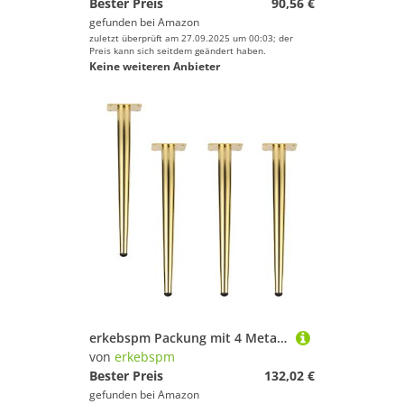
Bester Preis
90,56 €
gefunden bei
Amazon
zuletzt überprüft am 27.09.2025 um 00:03; der
Preis kann sich seitdem geändert haben.
Keine weiteren Anbieter
erkebspm Packung mit 4 Metallmöbeln Beinen, gerade verjüngter Kaffeetisch -Füße Sofa -Beine, Eisenersatzbeine für TV -Stuhlstuhlstuhlküche mit Schrauben (60 cm/23
von
erkebspm
Bester Preis
132,02 €
gefunden bei
Amazon