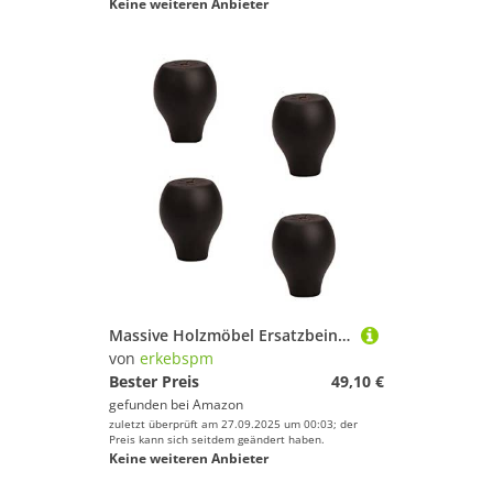
Keine weiteren Anbieter
Massive Holzmöbel Ersatzbeine, Holzbrötchen Füße, runde Schränke Beine angehobene Beine für Küchensofas Fernseher Schrebe Kommode Hocker Bücherregale, 4 -Set, mit Schrauben (60 mm/2.
von
erkebspm
Bester Preis
49,10 €
gefunden bei
Amazon
zuletzt überprüft am 27.09.2025 um 00:03; der
Preis kann sich seitdem geändert haben.
Keine weiteren Anbieter