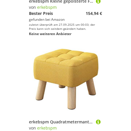
erkebspm Kleine gepolsterte Fußschemel, Lederfußstützenhocker mit Knopf 4 Geschnitzte Holzbeine Moderne Wohnzimmer im Wohnzimmer Rechteckhocker mit gepolstertem Sitz/Weiß/D
von
erkebspm
Bester Preis
154,94 €
gefunden bei
Amazon
zuletzt überprüft am 27.09.2025 um 00:03; der
Preis kann sich seitdem geändert haben.
Keine weiteren Anbieter
erkebspm Quadratmetermantel | Kreatives Dekor Ottoman mit haltbaren Beinen | Kleiner gepolsterter Sofa -Hocker für Schlafzimmer Wohnzimmer Eingang, Beige, 26 cm (10,2 Zoll)
von
erkebspm