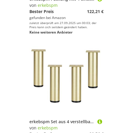
von
erkebspm
Bester Preis
122,21 €
gefunden bei
Amazon
zuletzt überprüft am 27.09.2025 um 00:03; der
Preis kann sich seitdem geändert haben.
Keine weiteren Anbieter
erkebspm Set aus 4 verstellbaren Möbelbeinen, Metallsofa -Beinen, Tischbeine, runden Schrankbeine, Grundfuß, Aluminiumlegierkaffeetische, Betttische, Ladungsgewicht 300 kg, mit Schrauben (25 cm/9,8)
von
erkebspm