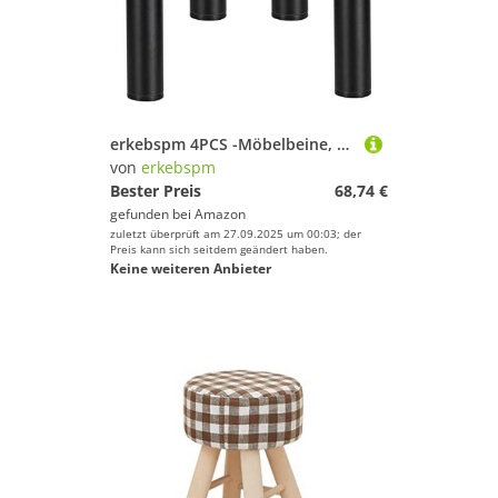
erkebspm 4PCS -Möbelbeine, verstellbare Sofa -Beine, Badschrankbeine, Couchtisch Füße, Bettbeine, runde Couch stützende Füße, Metallmöbel Steigernde, Aluminiumlegierung, mit Schrauben (15)
von
erkebspm
Bester Preis
68,74 €
gefunden bei
Amazon
zuletzt überprüft am 27.09.2025 um 00:03; der
Preis kann sich seitdem geändert haben.
Keine weiteren Anbieter