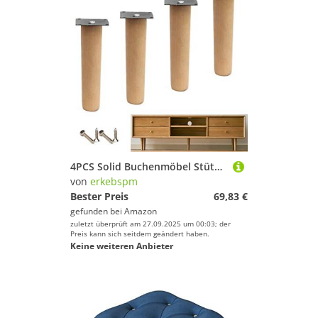
4PCS Solid Buchenmöbel Stützbeine, Ersatzsofa Bettfüße, vertikale Holzküchentisch -Bein, Esstisch Couchtisch Füße für Schrank, Bank, TV -Schrank, mit Montage -Acces
von
erkebspm
Bester Preis
69,83 €
gefunden bei
Amazon
zuletzt überprüft am 27.09.2025 um 00:03; der
Preis kann sich seitdem geändert haben.
Keine weiteren Anbieter