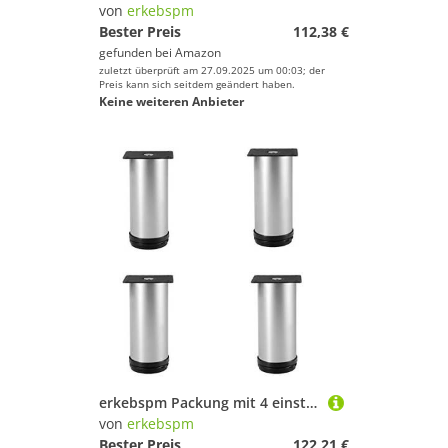
von
erkebspm
Bester Preis
112,38 €
gefunden bei
Amazon
zuletzt überprüft am 27.09.2025 um 00:03; der
Preis kann sich seitdem geändert haben.
Keine weiteren Anbieter
erkebspm Packung mit 4 einstellbaren Sofa-Füßen, runden Schrankbeinen, Arbeitstop-TV-Schreibtisch Kaffeetische Basisfuß, Edelstahlschrankbeine, Tischbeine, Möbelfüße, einstellbare 0-35 mm (Silve
von
erkebspm
Bester Preis
122,21 €