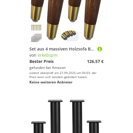
Set aus 4 massiven Holzsofa Blättern Gummiholzmöbel Füße Möbel Beine Kegel Ersatzschrank Füße Bett Beine Couchtisch Beine TV -Schrank Füße Holz Füße dunkle Walnusszink Allo
von
erkebspm
Bester Preis
126,57 €
gefunden bei
Amazon
zuletzt überprüft am 27.09.2025 um 00:03; der
Preis kann sich seitdem geändert haben.
Keine weiteren Anbieter