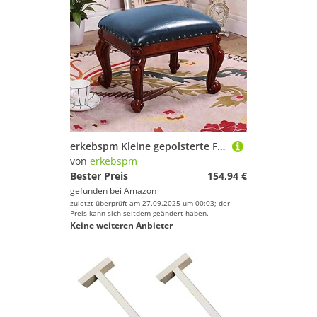
erkebspm Kleine gepolsterte Fußschemel, Lederfußstützenhocker mit Knopf 4 Geschnitzte Holzbeine Moderne Wohnzimmer im Wohnzimmer Rechteckhocker mit gepolstertem Sitz/Blau/D
von
erkebspm
Bester Preis
154,94 €
gefunden bei
Amazon
zuletzt überprüft am 27.09.2025 um 00:03; der
Preis kann sich seitdem geändert haben.
Keine weiteren Anbieter