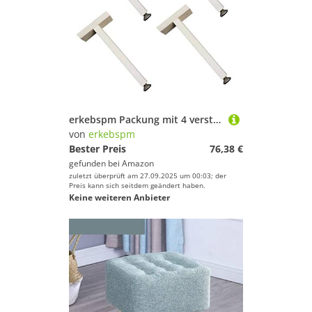
erkebspm Packung mit 4 verstellbaren Möbeln Füßen, T-förmigen Bettfuß-Stützfüßen, Massivholzmöbelbeine, Schrankfüße, Tischbeine, Kiefernersatzbettrahmenzubehör mit Bildschirmen
von
erkebspm
Bester Preis
76,38 €
gefunden bei
Amazon
zuletzt überprüft am 27.09.2025 um 00:03; der
Preis kann sich seitdem geändert haben.
Keine weiteren Anbieter