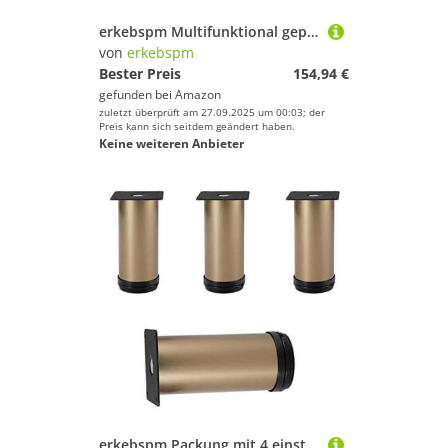
erkebspm Multifunktional gepolsterte Fußschemel | kreative Modedekoration Ottomane Fußstütze mit haltbaren Beinen | Tech-Stoffsofa Hocker für Schlafzimmer Eingangszimmer, quadratisch, weiß-rot
von
erkebspm
Bester Preis
154,94 €
gefunden bei
Amazon
zuletzt überprüft am 27.09.2025 um 00:03; der
Preis kann sich seitdem geändert haben.
Keine weiteren Anbieter
erkebspm Packung mit 4 einstellbaren Sofa-Füßen, runden Schrankbeinen, Arbeitstop-TV-Schreibtisch Kaffeetische Basisfuß, Edelstahlschrankbeine, Tischbeine, Möbelfüße, einstellbare 0-35 mm (Gold