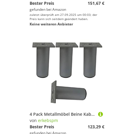
Bester Preis
151,67 €
gefunden bei
Amazon
zuletzt überprüft am 27.09.2025 um 00:03; der
Preis kann sich seitdem geändert haben.
Keine weiteren Anbieter
4 Pack Metallmöbel Beine Kabinett Füße Füße Füße Sofa Füße Tischbeine Arbeitstriegel TV -Schreibtischbett Couch Beine, runde Stützfüße, Aluminiumlegierung, einstellbare Höhe, mit Schrauben (30
von
erkebspm
Bester Preis
123,29 €
gefunden bei
Amazon