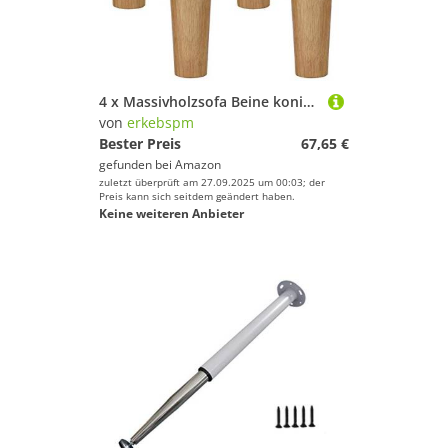
4 x Massivholzsofa Beine konische Couchtisch Beine Ersatz Möbel Beine Bett Füße für TV -Schrank Kaffeetische Ottomane Nachttischschrank klare beschichtete Holzfarbe mit M8
von
erkebspm
Bester Preis
67,65 €
gefunden bei
Amazon
zuletzt überprüft am 27.09.2025 um 00:03; der
Preis kann sich seitdem geändert haben.
Keine weiteren Anbieter