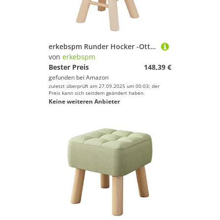
erkebspm Runder Hocker -Ottoman -Hocker mit massivem Holzhocker, Haushaltsschuhschuhhocker für Wohnzimmer (Farbe: Plaid, Größe: 11.02x11.02x15.35 '')
von
erkebspm
Bester Preis
148,39 €
gefunden bei
Amazon
zuletzt überprüft am 27.09.2025 um 00:03; der
Preis kann sich seitdem geändert haben.
Keine weiteren Anbieter