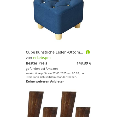
Cube künstliche Leder -Ottoman Fußruhe mit eingedickten Beinen, Kleiner bequemer Fußschemel -Schemel -Polster für Couch, Schreibtisch, Büro, Wohnzimmer (Farbe: Blau, Größe: 11.02x11.02x12.59
von
erkebspm
Bester Preis
148,39 €
gefunden bei
Amazon
zuletzt überprüft am 27.09.2025 um 00:03; der
Preis kann sich seitdem geändert haben.
Keine weiteren Anbieter