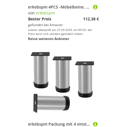
erkebspm 4PCS -Möbelbeine, verstellbare Sofa -Beine, Badschrankbeine, Couchtischfüße, Bettbeine, runde Couch stützende Füße, Metallmöbel Steigernde, Aluminiumlegierung, mit Schrauben (35)
von
erkebspm
Bester Preis
112,38 €
gefunden bei
Amazon
zuletzt überprüft am 27.09.2025 um 00:03; der
Preis kann sich seitdem geändert haben.
Keine weiteren Anbieter
erkebspm Packung mit 4 einstellbaren Sofa-Füßen, runden Schrankbeinen, Arbeitstop-TV-Schreibtisch Kaffeetische Basisfuß, Edelstahlschrankbeine, Tischbeine, Möbelfüße, einstellbare 0-35 mm (grau