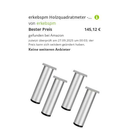
erkebspm Holzquadratmeter -Ottoman -niedriger Hocker mit Abnehmbarer Leinenabdeckung, 4 Beine für Schuhe getragen (Farbe: Grün, Größe: 11.81x11.81x13.38 '')
von
erkebspm
Bester Preis
145,12 €
gefunden bei
Amazon
zuletzt überprüft am 27.09.2025 um 00:03; der
Preis kann sich seitdem geändert haben.
Keine weiteren Anbieter