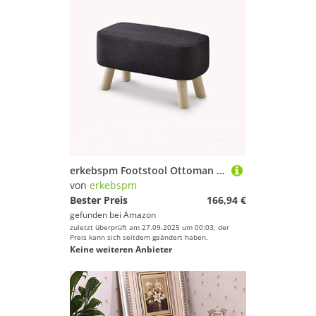
erkebspm Footstool Ottoman Abnehmbare Leinenabdeckung Massive Holzbeine Make -up -Hocker Wohnzimmer Schlafzimmer Kleiner Hocker (Farbe: Schwarz, Größe: 60 cm)
von
erkebspm
Bester Preis
166,94 €
gefunden bei
Amazon
zuletzt überprüft am 27.09.2025 um 00:03; der
Preis kann sich seitdem geändert haben.
Keine weiteren Anbieter