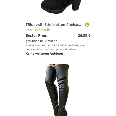
TBloevwlh Stiefeletten Chelsea rutschfest Stiefel Stickereien Boots Freizeitschuhe Stylische Schnürstiefel Winterstiefel Bequemer wasserdichte Cowgirlstiefel Für Mit Schneestiefel Warmes
von
TBloevwlh
Bester Preis
26,99 €
gefunden bei
Amazon
zuletzt überprüft am 27.09.2025 um 00:03; der
Preis kann sich seitdem geändert haben.
Keine weiteren Anbieter