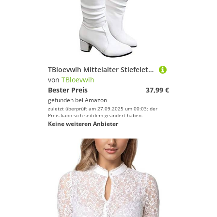
Spaß und Erfolg beim Sportausrüstung!
TBloevwlh Mittelalter Stiefeletten Vielfältige Winter Für Damen Winterstiefel Mit Accent Schnürstiefel Damenstiefel Knöchelstiefel Chelsea Rüschen Aus Gefütterte Cowboystiefel Flache Lockerer
von
TBloevwlh
Bester Preis
37,99 €
gefunden bei
Amazon
zuletzt überprüft am 27.09.2025 um 00:03; der
Preis kann sich seitdem geändert haben.
Keine weiteren Anbieter