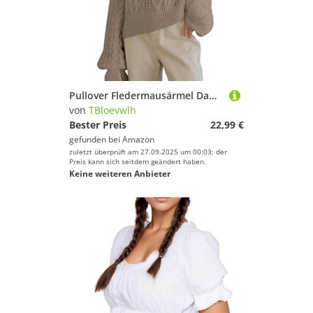
Pullover Fledermausärmel Damen Pulli Damen Pullover Strickpullover Casual Lose Langarm Oversize Rundhals Knit Jumper Sweater Tops Strickwaren Klassischer Elegant Vintage Strickpulli Khaki Xl
von
TBloevwlh
Bester Preis
22,99 €
gefunden bei
Amazon
zuletzt überprüft am 27.09.2025 um 00:03; der
Preis kann sich seitdem geändert haben.
Keine weiteren Anbieter