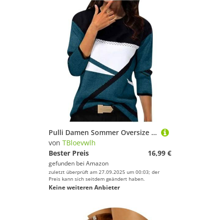
Pulli Damen Sommer Oversize Herbst Schwarz Pullover Damen Langarm Sweatshirt Basic Rundhals Langarmshirt Geometrischem Druck Longshirt Lose Casual Oberteil Winter Baumwolle Pulli Himmelblau M
von
TBloevwlh
Bester Preis
16,99 €
gefunden bei
Amazon
zuletzt überprüft am 27.09.2025 um 00:03; der
Preis kann sich seitdem geändert haben.
Keine weiteren Anbieter