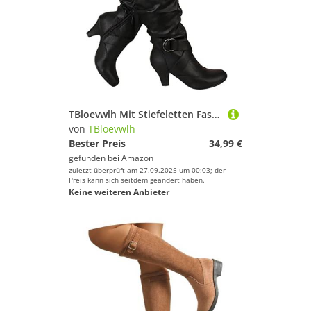
TBloevwlh Mit Stiefeletten Fashion Innenreißverschluss Boots Accent Elegant Für Gefütterte Absatz Warm Elastischer Ferse Damenstiefel Reißverschluss Stylische Atmungsaktiv Damen Wasserdichtem
von
TBloevwlh
Bester Preis
34,99 €
gefunden bei
Amazon
zuletzt überprüft am 27.09.2025 um 00:03; der
Preis kann sich seitdem geändert haben.
Keine weiteren Anbieter