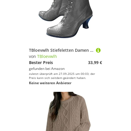
TBloevwlh Stiefeletten Damen Wasserdicht Halbhohe Atmungsaktiv Boots Flache Winter Cowboystiefel Für Elastischer Ferse Mit rutschfest Herbst Und Wildleder Stiefel Freizeitschuhe Kurzschaft
von
TBloevwlh
Bester Preis
33,99 €
gefunden bei
Amazon
zuletzt überprüft am 27.09.2025 um 00:03; der
Preis kann sich seitdem geändert haben.
Keine weiteren Anbieter