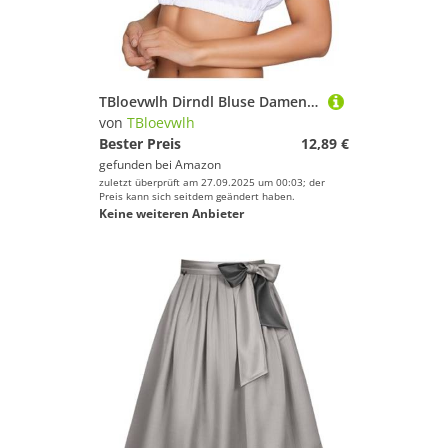
TBloevwlh Dirndl Bluse Damen Schwarz Spitze Langarm Hochgeschlossen Dirndl Bluse Damen Weiß Dirndlbluse Flügelärmel Dirndlblusen V Ausschnitt Trachtenbluse Für Bayrische Tracht Oktoberfest Weiss L
von
TBloevwlh
Bester Preis
12,89 €
gefunden bei
Amazon
zuletzt überprüft am 27.09.2025 um 00:03; der
Preis kann sich seitdem geändert haben.
Keine weiteren Anbieter