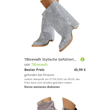
TBloevwlh Stylische Gefütterte Sohle Damen Damenstiefel Winter Elegant Schwarz Herbst Rüschen Westernstiefel Stickereien Absatz Stiefeletten Boots Wasserdichtem Innenreißverschluss Reißverschluss
von
TBloevwlh
Bester Preis
45,99 €
gefunden bei
Amazon
zuletzt überprüft am 27.09.2025 um 00:03; der
Preis kann sich seitdem geändert haben.
Keine weiteren Anbieter