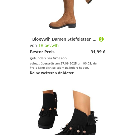
TBloevwlh Damen Stiefeletten wasserdichte Herbst Cowgirlstiefel Futter Winterschuhe Herbststiefel Winter Für Innenreißverschluss Stiefel Mit Boots Lug Halbhohe Elastischer Ferse Elegant Absatz
von
TBloevwlh
Bester Preis
31,99 €
gefunden bei
Amazon
zuletzt überprüft am 27.09.2025 um 00:03; der
Preis kann sich seitdem geändert haben.
Keine weiteren Anbieter