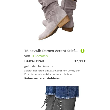
TBloevwlh Damen Accent Stiefeletten Und Reißverschluss Winter Fashion Für Gefütterte Schnürstiefel Wasserdicht Anliegender rutschfest Stiefel WeStickereien Cowgirlstiefel Halbhohe Elegant Lug
von
TBloevwlh
Bester Preis
37,99 €
gefunden bei
Amazon
zuletzt überprüft am 27.09.2025 um 00:03; der
Preis kann sich seitdem geändert haben.
Keine weiteren Anbieter