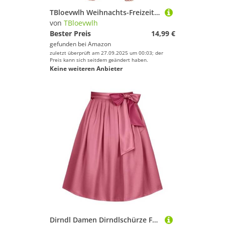
TBloevwlh Weihnachts-Freizeithose für Herren, Pyjamahose mit Kordelzug und Taschen, Weihnachtshose Hosen Herren
von
TBloevwlh
Bester Preis
14,99 €
gefunden bei
Amazon
zuletzt überprüft am 27.09.2025 um 00:03; der
Preis kann sich seitdem geändert haben.
Keine weiteren Anbieter
Dirndl Damen Dirndlschürze Für Midi Traditionelle Schwarz Taftschürze Einfärbig Jacquard Zum Binden Dirndl Trachtenmode Jacquard-Dirndlschürze Gr. 32-54 Schürze Pink Uni Schlichte Taft Glanz Damen