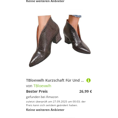
Keine weiteren Anbieter
TBloevwlh Kurzschaft Für Und Damenstiefel Stiefeletten Wasserdicht Mittelalter Futter Schnalle Warmes Chelsea Knöchelstiefel Absatz rutschfest wasserdichte Atmungsaktiv Spitze Weich Worker Leder
von
TBloevwlh
Bester Preis
26,99 €
gefunden bei
Amazon
zuletzt überprüft am 27.09.2025 um 00:03; der
Preis kann sich seitdem geändert haben.
Keine weiteren Anbieter