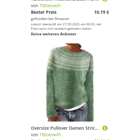
von
TBloevwlh
Bester Preis
10,19 €
gefunden bei
Amazon
zuletzt überprüft am 27.09.2025 um 00:03; der
Preis kann sich seitdem geändert haben.
Keine weiteren Anbieter
Oversize Pullover Damen Strick Pullover Damen Y2K Vintage Geometrische Plaid Sweater Langarm Loose Rundhals Strickpullover Casual Sweatshirt Pulli Elegant Jumper Oberteile Oversize Light Green 4Xl
von
TBloevwlh