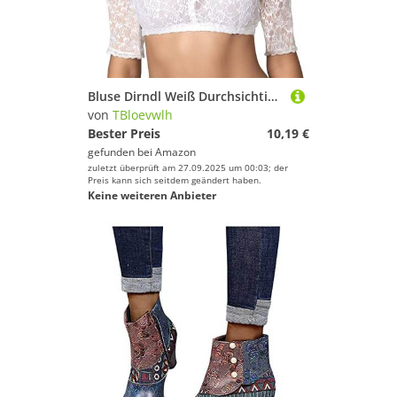
Bluse Dirndl Weiß Durchsichtig Mit Stickerei Abschnitt Kinder Kurz Dirndl Damen Dirndlbluse Spitze Trachtenbluse Kurzarm Weiß Bluse Oktoberfest V-Ausschnitt 34-54 Für Tracht Oktoberfest Weiss M
von
TBloevwlh
Bester Preis
10,19 €
gefunden bei
Amazon
zuletzt überprüft am 27.09.2025 um 00:03; der
Preis kann sich seitdem geändert haben.
Keine weiteren Anbieter