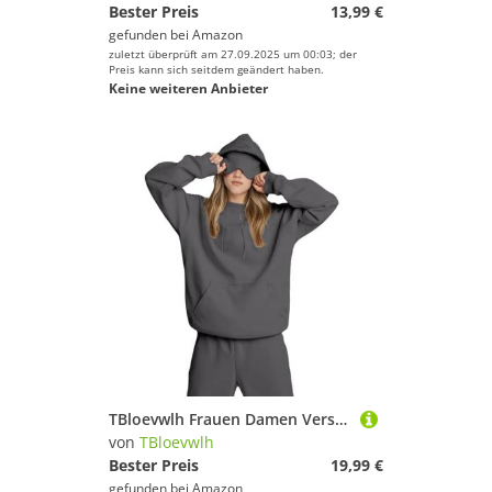
Bester Preis
13,99 €
gefunden bei
Amazon
zuletzt überprüft am 27.09.2025 um 00:03; der
Preis kann sich seitdem geändert haben.
Keine weiteren Anbieter
TBloevwlh Frauen Damen Versteckten Tragbare Damenmode Kapuzenpullover Männer Decke Pullover Sweatshirt Gewicht Baumwolle Farbblock Taschen Für Langarmshirt Angenehmes Oberteile Loungewear
von
TBloevwlh
Bester Preis
19,99 €
gefunden bei
Amazon