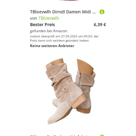
TBloevwlh Dirndl Damen Midi Grün Dirndlschürze Jacquard-Dirndlschürze Für Trachtenschürze Schürze Blau Taftschürze Trachtenmode Gr. 32-54 Zum Schwarz Kristin Schlichte
von
TBloevwlh
Bester Preis
6,39 €
gefunden bei
Amazon
zuletzt überprüft am 27.09.2025 um 00:03; der
Preis kann sich seitdem geändert haben.
Keine weiteren Anbieter