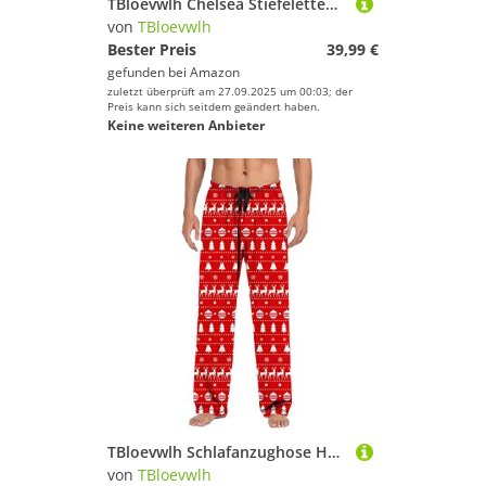
TBloevwlh Chelsea Stiefeletten Flache wasserdichte Cowboystiefel Niedrigem Lug Mit Damen Klettverschluss Boots Elegant WeAbsatz Accent Elastischer Ferse Schnürstiefel Reißverschluss
von
TBloevwlh
Bester Preis
39,99 €
gefunden bei
Amazon
zuletzt überprüft am 27.09.2025 um 00:03; der
Preis kann sich seitdem geändert haben.
Keine weiteren Anbieter
TBloevwlh Schlafanzughose Herren Lang Fleece Warm Weihnachts Rentier Hose Freizeithose mit Taschen und Kordelzug Lounge Pyjamahose
von
TBloevwlh