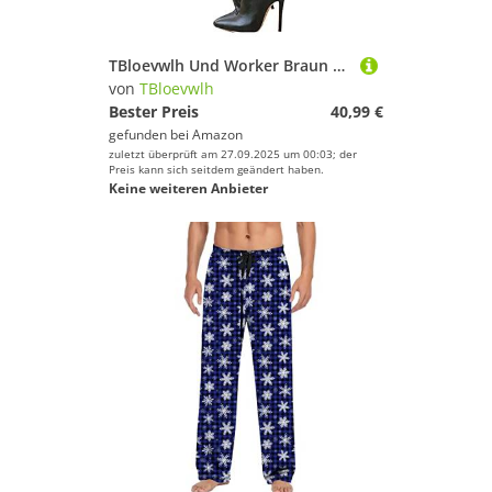
TBloevwlh Und Worker Braun Herbst Anliegender Wasserdicht Damen Mit Absatz Silhouette wasserdichte Reißverschluss Winterstiefel Knöchelstiefel Stickereien Halbhohe Vielfältige Stiefeletten
von
TBloevwlh
Bester Preis
40,99 €
gefunden bei
Amazon
zuletzt überprüft am 27.09.2025 um 00:03; der
Preis kann sich seitdem geändert haben.
Keine weiteren Anbieter