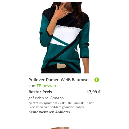
Pullover Damen Weiß Baumwolle Offener Rücken Sommer Pullover Damen Langarm Sweatshirt Basic Rundhals Langarmshirt Geometrischem Druck Longshirt Lose Casual Oberteil Winter Baumwolle Pulli Marineblau L
von
TBloevwlh
Bester Preis
17,99 €
gefunden bei
Amazon
zuletzt überprüft am 27.09.2025 um 00:03; der
Preis kann sich seitdem geändert haben.
Keine weiteren Anbieter