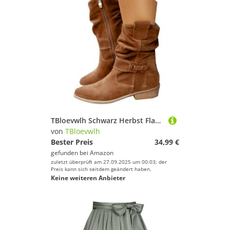
TBloevwlh Schwarz Herbst Flache Lug Damen Leder Worker Knöchelstiefel Für Bequem Stylische Westernstiefel Boots Innenreißverschluss wasserdichte Gefütterte Wildleder Schuhe Elegant Braun Mit
von
TBloevwlh
Bester Preis
34,99 €
gefunden bei
Amazon
zuletzt überprüft am 27.09.2025 um 00:03; der
Preis kann sich seitdem geändert haben.
Keine weiteren Anbieter