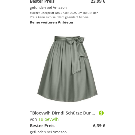
Bester Preis
23,99 €
gefunden bei
Amazon
zuletzt überprüft am 27.09.2025 um 00:03; der
Preis kann sich seitdem geändert haben.
Keine weiteren Anbieter
TBloevwlh Dirndl Schürze Dunkelblau Apron Jacquard-Dirndlschürze Dirndlschürze Trachtenmode Trachtenschürze Taftschürze Für Damen Midi TAFT 70cm Länge Glanz Grün Gr. 32-54 Schlichte Rot Schwarz
von
TBloevwlh
Bester Preis
6,39 €
gefunden bei
Amazon