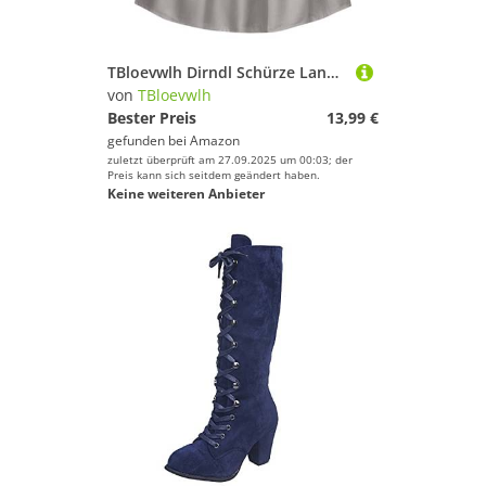
TBloevwlh Dirndl Schürze Lang Schlichte Midi Trachtenschürze 70cm Länge Jacquard Zum Binden Für Taftschürze Einfärbig Schwarz Rot Traditionelle Blau Apron Trachtenmode Dirndlschürze Rosa Grün
von
TBloevwlh
Bester Preis
13,99 €
gefunden bei
Amazon
zuletzt überprüft am 27.09.2025 um 00:03; der
Preis kann sich seitdem geändert haben.
Keine weiteren Anbieter