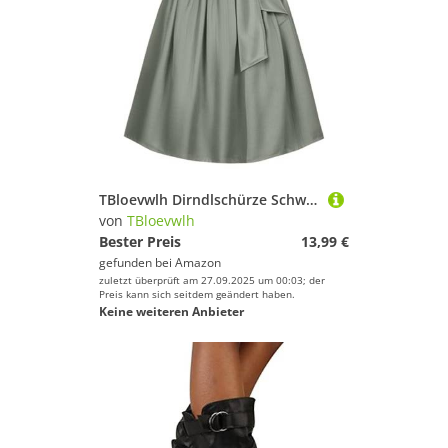
TBloevwlh Dirndlschürze Schwarz 70cm Länge Kristin Für Dirndl Gr. 32-54 Damen Traditionelle Dirndlschürze Trachtenkleid Taftschürze Midi Jacquard Zum Binden Schwarz Rot
von
TBloevwlh
Bester Preis
13,99 €
gefunden bei
Amazon
zuletzt überprüft am 27.09.2025 um 00:03; der
Preis kann sich seitdem geändert haben.
Keine weiteren Anbieter