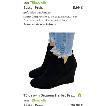
von
TBloevwlh
Bester Preis
5,99 €
gefunden bei
Amazon
zuletzt überprüft am 27.09.2025 um 00:03; der
Preis kann sich seitdem geändert haben.
Keine weiteren Anbieter
TBloevwlh Bequem Herbst Fashion Schnürstiefel Damen Schwarz Anliegender Flache Reißverschluss Schuhe Kurzschaft Struktur Winterschuhe Und Winter Damenstiefel Boots rutschfest Zehen Stiefeletten
von
TBloevwlh
Bester Preis
26,99 €