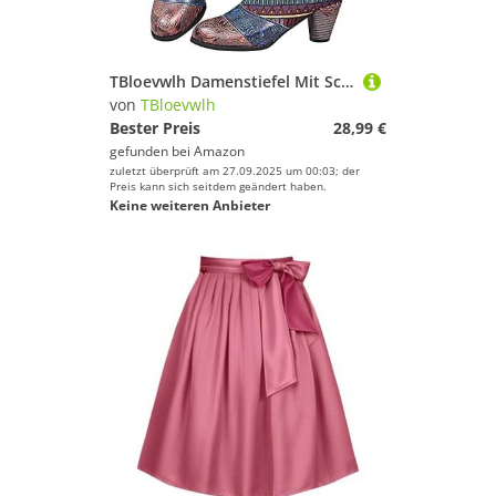
TBloevwlh Damenstiefel Mit Schuhe Atmungsaktiv Damen Stiefeletten Herbst Schnalle Worker Pu-Leder Reißverschluss Aus Schwarz Struktur Winterschuhe Boots Westernstiefel Zehen Freizeitschuhe
von
TBloevwlh
Bester Preis
28,99 €
gefunden bei
Amazon
zuletzt überprüft am 27.09.2025 um 00:03; der
Preis kann sich seitdem geändert haben.
Keine weiteren Anbieter