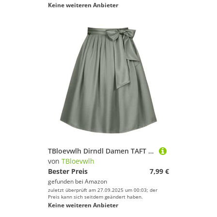
Keine weiteren Anbieter
TBloevwlh Dirndl Damen TAFT Schlichte Schwarz Trachtenschürze Pink Edle Apron Grau Einfärbig Silber Uni Schürze Rot Dirndlschürze Traditionelle Trachtenkleid Damen Glanz Jacquard-Schürze
von
TBloevwlh
Bester Preis
7,99 €
gefunden bei
Amazon
zuletzt überprüft am 27.09.2025 um 00:03; der
Preis kann sich seitdem geändert haben.
Keine weiteren Anbieter