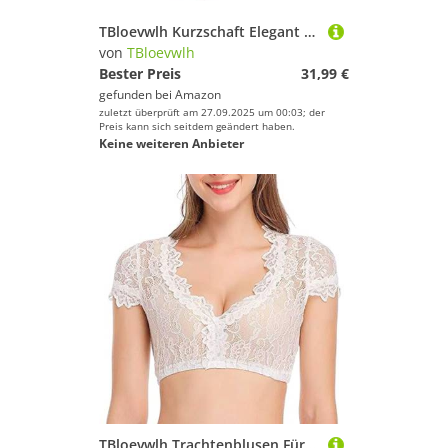
TBloevwlh Kurzschaft Elegant Atmungsaktiv Boots Absatz Bequemer Stiefeletten Freizeitschuhe Winter Anliegender Looks Fashion Schneestiefel Aus Winterstiefel Futter Westernstiefel Herbst Stiefel
von
TBloevwlh
Bester Preis
31,99 €
gefunden bei
Amazon
zuletzt überprüft am 27.09.2025 um 00:03; der
Preis kann sich seitdem geändert haben.
Keine weiteren Anbieter
TBloevwlh Trachtenblusen Für Damen Weiss Hosen Frauen Dirndl Damen Dirndlbluse Spitze Trachtenbluse Kurzarm Weiß Bluse Oktoberfest V-Ausschnitt 34-54 Für Tracht Oktoberfest Weiss Xs