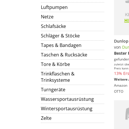
Luftpumpen
Netze
Schlafsäcke
Schläger & Stöcke
Tapes & Bandagen
von
Du
Bester 
Taschen & Rucksäcke
gefunden
Tore & Körbe
zuletzt üb
Preis kann
Trinkflaschen &
13% Ers
Trinksysteme
Weitere 
Amazon
Turngeräte
OTTO
Wassersportausrüstung
Wintersportausrüstung
Zelte