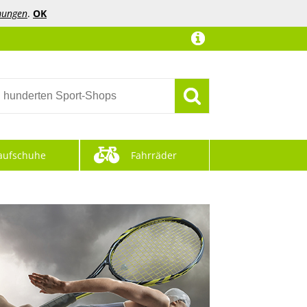
mungen
.
OK
aufschuhe
Fahrräder