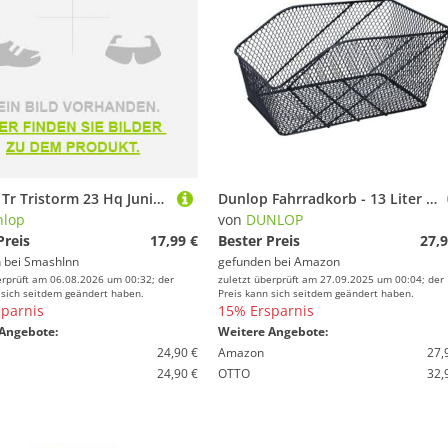
Dunlop Tr Tristorm 23 Hq Junior Tennis Racket Silber 00 Kinder
Dunlop Fahrradkorb - 13 Liter - Fahrrad Hinten - inkl. Reifenhalterung - Befestigung ohne Werkzeug - Metall - Schwarz
nlop
von
DUNLOP
Preis
17,99 €
Bester Preis
27,9
 bei
SmashInn
gefunden bei
Amazon
erprüft am 06.08.2026 um 00:32; der
zuletzt überprüft am 27.09.2025 um 00:04; der
 sich seitdem geändert haben.
Preis kann sich seitdem geändert haben.
parnis
15% Ersparnis
Angebote:
Weitere Angebote:
24,90 €
Amazon
27,
24,90 €
OTTO
32,