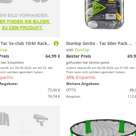
Brillen von Dunlop
Turngeräte von Dunlop
Dunlop Tac Sx-club 10rkt Racket Bag Grün,Blau
Dunlop Gecko - Tac 60er Pack Mehrfarbig
nlop
von
Dunlop
Preis
64,99 €
Bester Preis
69,9
 bei
SmashInn
gefunden bei
tennis-point
erprüft am 06.08.2026 um 00:32; der
zuletzt überprüft am 06.08.2026 um 01:00; der
 sich seitdem geändert haben.
Preis kann sich seitdem geändert haben.
parnis
38% Ersparnis
Angebote:
Weitere Angebote:
72,40 €
OTTO
88,
74,74 €
Amazon
112,