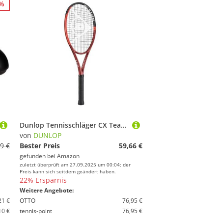
7%
Dunlop Tennisschläger CX Team 100, Rot, Grip Size 1
von
DUNLOP
9 €
Bester Preis
59,66 €
gefunden bei
Amazon
zuletzt überprüft am 27.09.2025 um 00:04; der
Preis kann sich seitdem geändert haben.
22% Ersparnis
Weitere Angebote:
21 €
OTTO
76,95 €
10 €
tennis-point
76,95 €