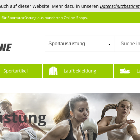
auch auf dieser Website. Mehr dazu in unseren
Datenschutzbestim
e für Sportausrüstung aus hunderten Online-Shops.
Sportausrüstung
Sportartikel
Laufbekleidung
L
üstung