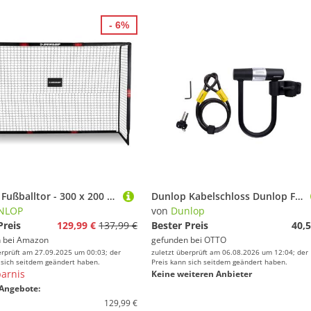
- 6%
Dunlop Fußballtor - 300 x 200 x 120 cm - Metall - Fußballtrainingszubehör für Alle Altersgruppen - Einfache Montage - Schwarz/Rot
Dunlop Kabelschloss Dunlop Fahrradschloss 2-in-1, 120 Cm
NLOP
von
Dunlop
Preis
129,99 €
137,99 €
Bester Preis
40,5
 bei
Amazon
gefunden bei
OTTO
erprüft am 27.09.2025 um 00:03; der
zuletzt überprüft am 06.08.2026 um 12:04; der
 sich seitdem geändert haben.
Preis kann sich seitdem geändert haben.
arnis
Keine weiteren Anbieter
Angebote:
129,99 €