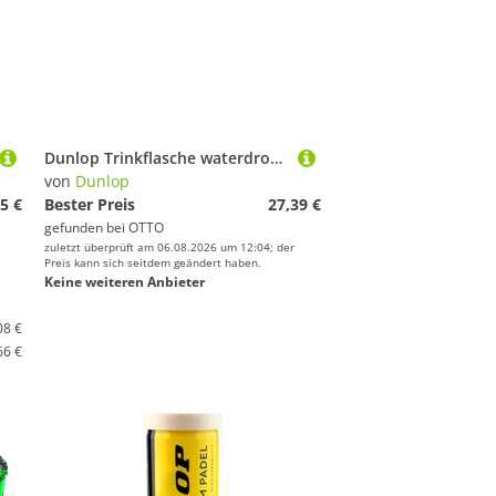
Dunlop Trinkflasche waterdrop x ATP Tour ATP Thermo Edelstahl (robuste, doppelwandige)
von
Dunlop
5 €
Bester Preis
27,39 €
gefunden bei
OTTO
zuletzt überprüft am 06.08.2026 um 12:04; der
Preis kann sich seitdem geändert haben.
Keine weiteren Anbieter
08 €
66 €