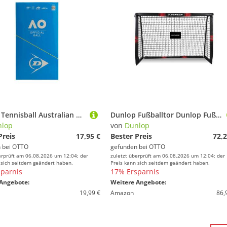
Dunlop Tennisball Australian Open Dose 2x4er Bi-Pack
Dunlop Fußballtor Dunlop Fußballtor für Alle
nlop
von
Dunlop
Preis
17,95 €
Bester Preis
72,2
 bei
OTTO
gefunden bei
OTTO
erprüft am 06.08.2026 um 12:04; der
zuletzt überprüft am 06.08.2026 um 12:04; der
 sich seitdem geändert haben.
Preis kann sich seitdem geändert haben.
parnis
17% Ersparnis
Angebote:
Weitere Angebote:
19,99 €
Amazon
86,