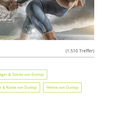
(1.510 Treffer)
äger & Stöcke von Dunlop
e & Körbe von Dunlop
Helme von Dunlop
unlop
Zelte von Dunlop
stung von Dunlop
Netze von Dunlop
unlop
Schlafsäcke von Dunlop