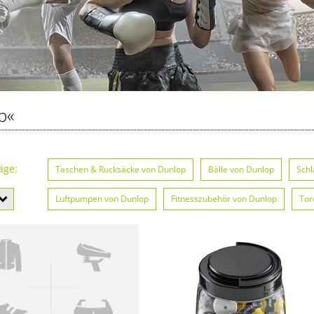
p«
äge:
Taschen & Rucksäcke von Dunlop
Bälle von Dunlop
Schl
Luftpumpen von Dunlop
Fitnesszubehör von Dunlop
Tor
Campingausrüstung von Dunlop
Fahrräder & Zubehör von D
Trinkflaschen & Trinksysteme von Dunlop
Wassersportausrü
Wintersportausrüstung von Dunlop
Tapes & Bandagen von D