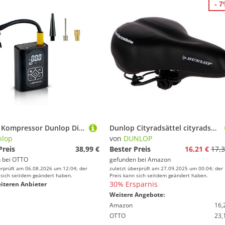
- 
Dunlop Kompressor Dunlop Digitaler Mini Kompressor 150PSI
Dunlop Cityradsättel cityradsättel, schwarz, 26.5x18.5 cm, 871125241969
nlop
von
DUNLOP
Preis
38,99 €
Bester Preis
16,21 €
17,3
 bei
OTTO
gefunden bei
Amazon
erprüft am 06.08.2026 um 12:04; der
zuletzt überprüft am 27.09.2025 um 00:04; der
 sich seitdem geändert haben.
Preis kann sich seitdem geändert haben.
30% Ersparnis
iteren Anbieter
Weitere Angebote:
Amazon
16,
OTTO
23,