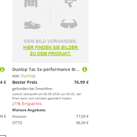
Dunlop Tac Sx-performance 8rkt Racket Bag Grün,Blau
von
Dunlop
4 €
Bester Preis
76,99 €
gefunden bei
SmashInn
zuletzt überprüft am 06.08.2026 um 00:32; der
Preis kann sich seitdem geändert haben.
21% Ersparnis
Weitere Angebote:
99 €
Amazon
77,00 €
OTTO
96,99 €