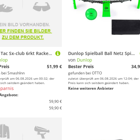
Dunlop Tac Sx-club 6rkt Racket Bag Blau
Dunlop Spielball Ball Netz Spiel (Set mit Ball, Luftpumpe, stabilem Rahmen, Rundnetz, Tragetasche), Spyderball-Spiel
nlop
von
Dunlop
Preis
51,99 €
Bester Preis
34,9
 bei
SmashInn
gefunden bei
OTTO
erprüft am 06.08.2026 um 00:32; der
zuletzt überprüft am 06.08.2026 um 12:04; der
 sich seitdem geändert haben.
Preis kann sich seitdem geändert haben.
parnis
Keine weiteren Anbieter
Angebote:
59,90 €
59,90 €