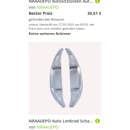
NRAAUEPO Autositzlücken Aufbewahrungsbox für Seat Alhambra 2000-2009 Auto Leder Getränkehalter Lücke Tasche Sitze Lücke Füller Organizer Innen Zubehör
von
NRAAUEPO
Bester Preis
30,61 €
gefunden bei
Amazon
zuletzt überprüft am 27.09.2025 um 00:03; der
Preis kann sich seitdem geändert haben.
Keine weiteren Anbieter
NRAAUEPO Auto Lenkrad Schaltwippen für Mercedes Benz S-Klasse S500L 4MATIC 2022 2023 Auto Lenkrad Schaltwippen Extensions Abdeckung 2 stücke Aluminium Teile
von
NRAAUEPO