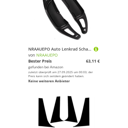
NRAAUEPO Auto Lenkrad Schaltwippen für Mercedes Benz X156 GLA45 2016-2019 Auto Lenkrad Schaltwippen Extensions Abdeckung 2 stücke Aluminium Teile
von
NRAAUEPO
Bester Preis
63,11 €
gefunden bei
Amazon
zuletzt überprüft am 27.09.2025 um 00:03; der
Preis kann sich seitdem geändert haben.
Keine weiteren Anbieter