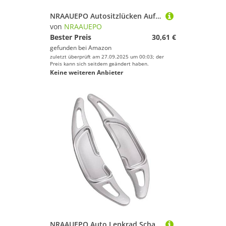
NRAAUEPO Autositzlücken Aufbewahrungsbox für kia K3 Forte 2013-2017 Auto Leder Getränkehalter Lücke Tasche Sitze Lücke Füller Organizer Innen Zubehör
von
NRAAUEPO
Bester Preis
30,61 €
gefunden bei
Amazon
zuletzt überprüft am 27.09.2025 um 00:03; der
Preis kann sich seitdem geändert haben.
Keine weiteren Anbieter
NRAAUEPO Auto Lenkrad Schaltwippen für Mercedes Benz W463 G63 SUV 2019 Auto Lenkrad Schaltwippen Extensions Abdeckung 2 stücke Aluminium Teile