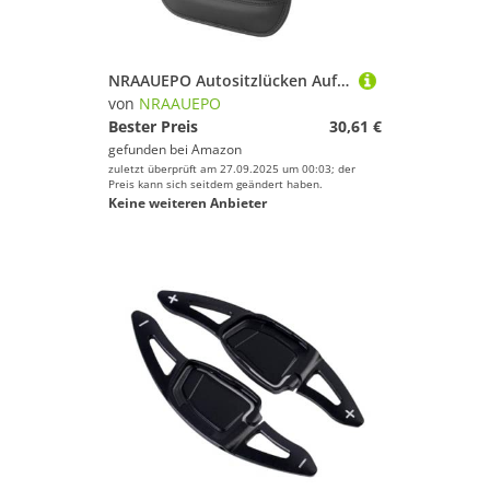
NRAAUEPO Autositzlücken Aufbewahrungsbox für Seat Altea Toledo 1997-2007 Auto Leder Getränkehalter Lücke Tasche Sitze Lücke Füller Organizer Innen Zubehör
von
NRAAUEPO
Bester Preis
30,61 €
gefunden bei
Amazon
zuletzt überprüft am 27.09.2025 um 00:03; der
Preis kann sich seitdem geändert haben.
Keine weiteren Anbieter