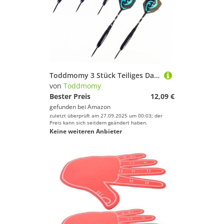
Boxsäcke & Boxzubehör von Toddmomy
Geschlecht
Boards von Toddmomy
Preis
Kugeln von Toddmomy
% Sale
Kletterausrüstung von Toddmomy
Toddmomy 3 Stück Teiliges Dartpfeile mit Drop Resistant Metallspitze Aluminium Schaft Nadelspitze und Roten Flights Langlebig und Präzise für Hobby Profispieler
Farbe
von
Toddmomy
Matten & Kissen von Toddmomy
Bester Preis
12,09 €
gefunden bei
Amazon
Messgeräte von Toddmomy
zuletzt überprüft am 27.09.2025 um 00:03; der
Preis kann sich seitdem geändert haben.
Keine weiteren Anbieter
Schlafsäcke von Toddmomy
Pfeifen von Toddmomy
Lampen von Toddmomy
Protektoren von Toddmomy
Sportuhren von Toddmomy