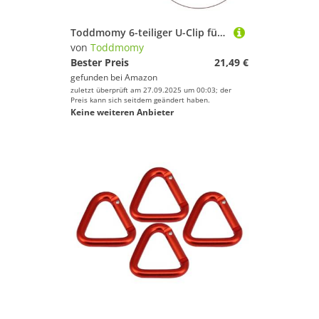
Toddmomy 6-teiliger U-Clip für Fitnesskabel – Ersatzteile für Fitnessgeräte – Kabelklemme aus Stahldraht – U-förmige Halterung für Seilzugmaschinen, Heim-Fitnessstudio-Übungseinrichtung
von
Toddmomy
Bester Preis
21,49 €
gefunden bei
Amazon
zuletzt überprüft am 27.09.2025 um 00:03; der
Preis kann sich seitdem geändert haben.
Keine weiteren Anbieter