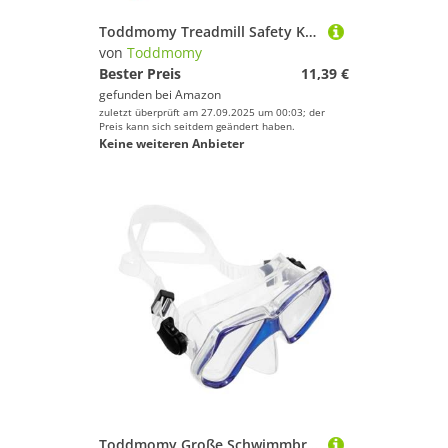
Toddmomy Treadmill Safety Key Ersatz Notstopp Schalter für Laufband mit Sofortiger Stoppfunktion Kompatibel Roter Sicherheitsschlüssel für Fitnessgeräte und Laufmaschinen
von
Toddmomy
Bester Preis
11,39 €
gefunden bei
Amazon
zuletzt überprüft am 27.09.2025 um 00:03; der
Preis kann sich seitdem geändert haben.
Keine weiteren Anbieter
Toddmomy Große Schwimmbrille für Erwachsene mit Breitem Rahmen Anti Fog Weichen Dichtungen Angenehm Leicht und Auslaufsicher Unisex Schwimmbrille für Klares Sehen Beim Schwimmen und