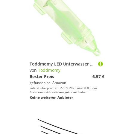
Toddmomy LED Unterwasser Angellicht mit Robustem Doppelwirbelring Fischanziehendes Mehrfarbiges Angellicht für Süßes und Brackwasser Tragbar für Nacht Meeresangeln
von
Toddmomy
Bester Preis
6,57 €
gefunden bei
Amazon
zuletzt überprüft am 27.09.2025 um 00:03; der
Preis kann sich seitdem geändert haben.
Keine weiteren Anbieter