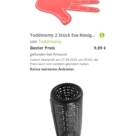
Netze von Toddmomy
Tore & Körbe von Toddmomy
Toddmomy 2 Stück Eva Riesige Hand Cheerleading Handschuhe Leichtes Fan Finger Prop für Sportveranstaltungen Spiele und Feiern mit Deutlicher Fünf-Finger-Form
Kampfsportausrüstung von Toddmomy
von
Toddmomy
Bester Preis
9,89 €
Navigation von Toddmomy
gefunden bei
Amazon
zuletzt überprüft am 27.09.2025 um 00:03; der
Outdoor Funsport von Toddmomy
Preis kann sich seitdem geändert haben.
Keine weiteren Anbieter