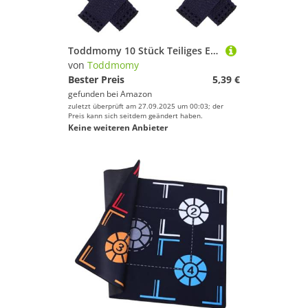
Toddmomy 10 Stück Teiliges Elastische Gürtelschlaufen aus Strapazierfähigem Canvas Stabile Rucksack gurtbandhalter mit Festem Sitz Praktische Schlaufen zum Fixieren Beweglicher Gurt
von
Toddmomy
Bester Preis
5,39 €
gefunden bei
Amazon
zuletzt überprüft am 27.09.2025 um 00:03; der
Preis kann sich seitdem geändert haben.
Keine weiteren Anbieter