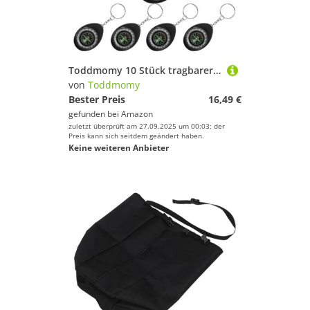
Toddmomy 10 Stück tragbarer Outdoor-Kompass: Mini-Kompass-Schlüsselanhänger für Wandern und Camping – Überlebens-Navigationswerkzeuge für Camping und Rucksackreisen
von
Toddmomy
Bester Preis
16,49 €
gefunden bei
Amazon
zuletzt überprüft am 27.09.2025 um 00:03; der
Preis kann sich seitdem geändert haben.
Keine weiteren Anbieter