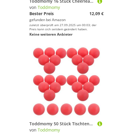
Toddmomy 16 Stück Cheerleader-bälle Cheerleader Handheld -Produkte Cheerleading-partyzubehör Tanzen Sie Cheer Pom Poms Pompons Mit Foliengriff Metallische Haustier
von
Toddmomy
Bester Preis
12,09 €
gefunden bei
Amazon
zuletzt überprüft am 27.09.2025 um 00:03; der
Preis kann sich seitdem geändert haben.
Keine weiteren Anbieter
Toddmomy 50 Stück Tischtennis Kunst Dekorationsbälle Karnevalsspielball Tischbälle Party Plastikbälle Tischtennis Spielball Tischball Für Poolspiele Pp Rot
von
Toddmomy