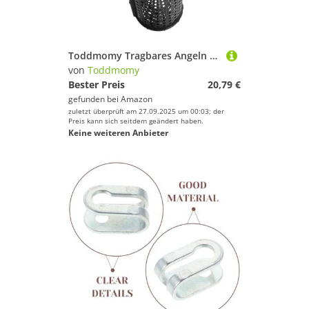
Toddmomy Tragbares Angeln Tragbarer Aal-Aalkäfig Angelkäfig Wiederverwendbar Zum Angeln Fischfänger Angelnetz Minnow-Fallen Für Köderfische Kunststoff Quadratisch Aal
von
Toddmomy
Bester Preis
20,79 €
gefunden bei
Amazon
zuletzt überprüft am 27.09.2025 um 00:03; der
Preis kann sich seitdem geändert haben.
Keine weiteren Anbieter