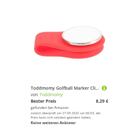
Toddmomy Golfball Marker Clip Magnetisch Tragbarer Golfs Hat Clip aus Metall und Silikon Leichter Golfballmarker für Mützen und Gürtel Zubehör für Golfer Geschenkidee Zufällige Farbe
von
Toddmomy
Bester Preis
8,29 €
gefunden bei
Amazon
zuletzt überprüft am 27.09.2025 um 00:03; der
Preis kann sich seitdem geändert haben.
Keine weiteren Anbieter