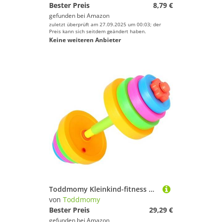
Bester Preis
8,79 €
gefunden bei
Amazon
zuletzt überprüft am 27.09.2025 um 00:03; der
Preis kann sich seitdem geändert haben.
Keine weiteren Anbieter
Toddmomy Kleinkind-fitness Hanteln Kinder Hantel Hantelset Für Kinder Kunststoff-hantel Gewichtsset Für Kinder Fitness-langhantel Gewichtssatz Spielzeug Trainingsgeräte Plastik Grundschule
von
Toddmomy
Bester Preis
29,29 €
gefunden bei
Amazon