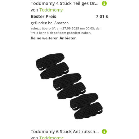
Toddmomy 4 Stück Teiliges Dreieckige Aluminium Karabinerhaken Leicht Langlebig Multifunktional für Camping Wandern Radfahren Angeln Outdoor Zubehör
von
Toddmomy
Bester Preis
7,01 €
gefunden bei
Amazon
zuletzt überprüft am 27.09.2025 um 00:03; der
Preis kann sich seitdem geändert haben.
Keine weiteren Anbieter
Toddmomy 6 Stück Antirutsch Silikon Handgriffe für Gewichtheben Atmungsaktive Fingerlose Fitnesshandschuhe mit Verbessertem Griffschutz für Männer und Frauen für Krafttraining Deadlifts und
von
Toddmomy