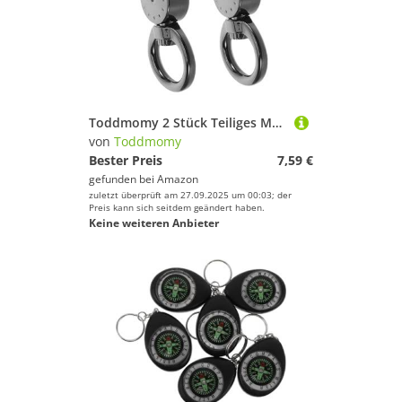
Toddmomy 2 Stück Teiliges Metall Schlüsselanhänger mit Drehgelenk Multifunktionaler Karabinerhaken für DIY Schlüsselbund und Trageband Abnehmbarer Stylischer Handyhalter für Umhängen und
von
Toddmomy
Bester Preis
7,59 €
gefunden bei
Amazon
zuletzt überprüft am 27.09.2025 um 00:03; der
Preis kann sich seitdem geändert haben.
Keine weiteren Anbieter