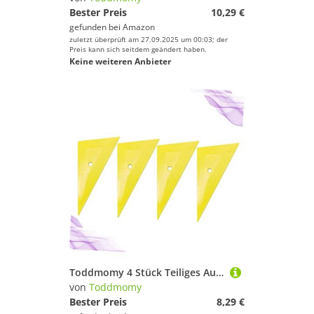
Bester Preis
10,29 €
gefunden bei
Amazon
zuletzt überprüft am 27.09.2025 um 00:03; der
Preis kann sich seitdem geändert haben.
Keine weiteren Anbieter
Toddmomy 4 Stück Teiliges Auto Folienwerkzeug Kunststoff Rakel mit Rechteckigem Schaber für Fensterfolien Tönungsfolie Aufbringen und Kanten Glätten Gelb Schonend zur Lackierung Langlebig
von
Toddmomy
Bester Preis
8,29 €