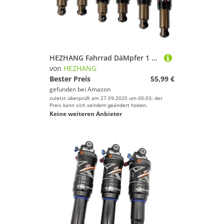
HEZHANG Fahrrad DäMpfer 1 Stück Fahrraddruckstoßdämpfer MTB Teile Ölfeder Stoßdämpfer Größe 120 125 150 165 19 0mm for Bike/Scooter(150mm 750 LBS)
von
HEZHANG
Bester Preis
55,99 €
gefunden bei
Amazon
zuletzt überprüft am 27.09.2025 um 00:03; der
Preis kann sich seitdem geändert haben.
Keine weiteren Anbieter