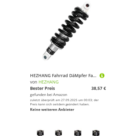
HEZHANG Fahrrad DäMpfer Fahrrad Stoßdämpfer Hinten Schocks 125 150 165 190mm for Downhill MTB Moutainbike Elektro Roller(24-24-150mm-550lbs)
von
HEZHANG
Bester Preis
38,57 €
gefunden bei
Amazon
zuletzt überprüft am 27.09.2025 um 00:03; der
Preis kann sich seitdem geändert haben.
Keine weiteren Anbieter