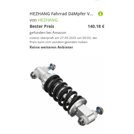
HEZHANG Fahrrad DäMpfer Vordere Luftstoßdämpfer for 165/190/200 mm Hinterradfederung, weicher Schwanzdruck, Hinterrad-Galldämpfer, Fahrradzubehör(200mm)
von
HEZHANG
Bester Preis
140,18 €
gefunden bei
Amazon
zuletzt überprüft am 27.09.2025 um 00:03; der
Preis kann sich seitdem geändert haben.
Keine weiteren Anbieter