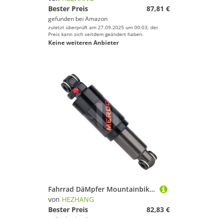
Bester Preis
87,81 €
gefunden bei
Amazon
zuletzt überprüft am 27.09.2025 um 00:03; der
Preis kann sich seitdem geändert haben.
Keine weiteren Anbieter
Fahrrad DäMpfer Mountainbike-Stoßdämpfer hinten, 125 mm/150 mm/165 mm/190 mm/200 mm, MTB-Luft-Hydraulikfeder-Stoßdämpfer for Faltrad(165mm)
von
HEZHANG
Bester Preis
82,83 €