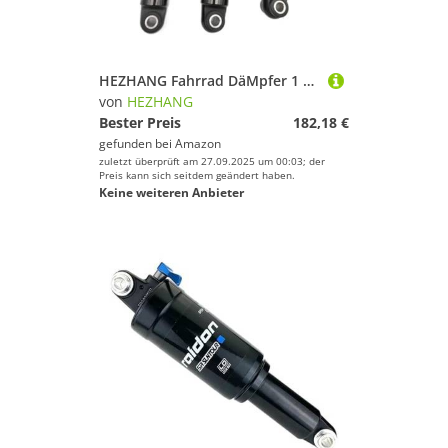
HEZHANG Fahrrad DäMpfer 1 STÜCKE Mountainbike Fahrrad Luft-Heckschock/Federung for den hinteren Gallenblasen Weiche Schwanzrahmen(165mm)
von
HEZHANG
Bester Preis
182,18 €
gefunden bei
Amazon
zuletzt überprüft am 27.09.2025 um 00:03; der
Preis kann sich seitdem geändert haben.
Keine weiteren Anbieter