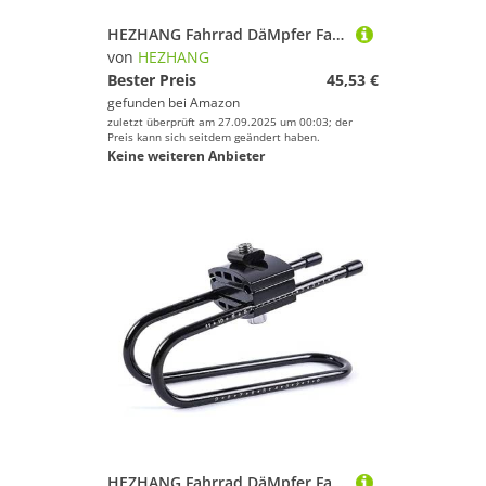
HEZHANG Fahrrad DäMpfer Fahrrad Ölfeder Stoßdämpfer 125mm * 850bl 150mm 1000bl Hinten Elektrofahrrad Schneemobil Straße Berg(185x750)
von
HEZHANG
Bester Preis
45,53 €
gefunden bei
Amazon
zuletzt überprüft am 27.09.2025 um 00:03; der
Preis kann sich seitdem geändert haben.
Keine weiteren Anbieter
HEZHANG Fahrrad DäMpfer Fahrradsattel-Aufhängungsvorrichtung for MTB-Mountainbike-Rennrad-Stoßdämpferhalterung aus Federstahllegierung, Komfort-Fahrradteile