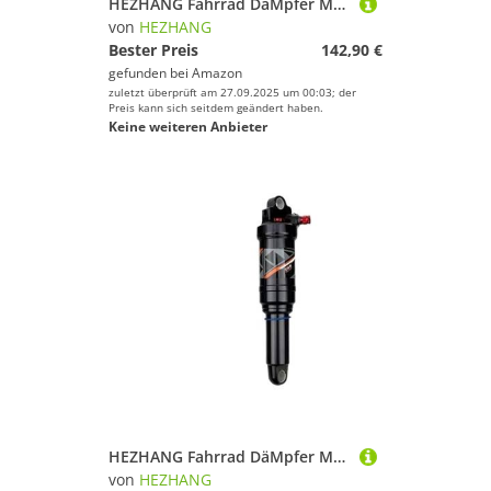
HEZHANG Fahrrad DäMpfer MTB Hinten Stoßdämpfer Fahrrad 165/190/200mm Anwendbar for Trail Mountainbike(190mm)
von
HEZHANG
Bester Preis
142,90 €
gefunden bei
Amazon
zuletzt überprüft am 27.09.2025 um 00:03; der
Preis kann sich seitdem geändert haben.
Keine weiteren Anbieter
HEZHANG Fahrrad DäMpfer Mountainbike Luftdämpfer Hinten MTB Downhill Fahrraddämpfer Draht/Manuelle Steuerung Mit Verriegelung 165/190/200/210mm(Wire 190mm)
von
HEZHANG