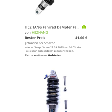
HEZHANG Fahrrad DäMpfer Fahrrad Stoßdämpfer Hinten Schocks 125 150 165 190mm for Downhill MTB Moutainbike Elektro Roller(24-24-165mm-850lbs)
von
HEZHANG
Bester Preis
41,66 €
gefunden bei
Amazon
zuletzt überprüft am 27.09.2025 um 00:03; der
Preis kann sich seitdem geändert haben.
Keine weiteren Anbieter