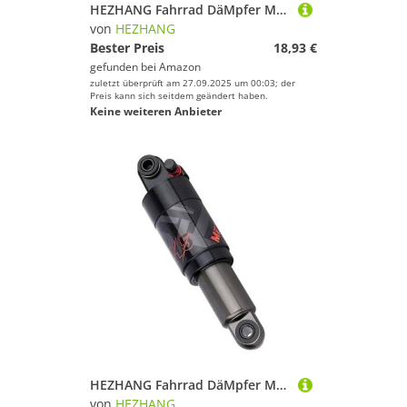
HEZHANG Fahrrad DäMpfer Mountainbike Metall Haltbarkeit Stoßdämpfer Hinten Suspension Stoßstange Frühling 100mm 125mm 150mm for MTB Fahrrad Zubehör(125MM)
von
HEZHANG
Bester Preis
18,93 €
gefunden bei
Amazon
zuletzt überprüft am 27.09.2025 um 00:03; der
Preis kann sich seitdem geändert haben.
Keine weiteren Anbieter
HEZHANG Fahrrad DäMpfer Mountainbike Luft Stoßdämpfer 125mm/150mm/165mm/190mm/200mm Roller Legierung MTB Klapp Fahrrad Hinten Schock Radfahren Teile(200mm)
von
HEZHANG