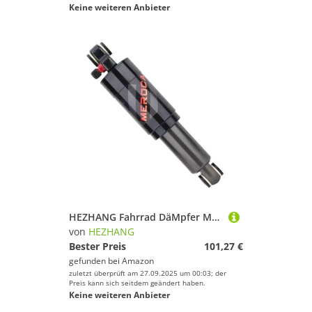
Keine weiteren Anbieter
HEZHANG Fahrrad DäMpfer Mountainbike Luft Stoßdämpfer 125mm/ 150mm/165mm/190mm/200mm Roller Legierung MTB Klapp Fahrrad Hinten Schock Fahrrad Teile(150MM24)
von
HEZHANG
Bester Preis
101,27 €
gefunden bei
Amazon
zuletzt überprüft am 27.09.2025 um 00:03; der
Preis kann sich seitdem geändert haben.
Keine weiteren Anbieter