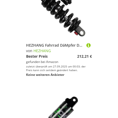
HEZHANG Fahrrad DäMpfer Dauerhafte bergabstrecke. MTB Bike Bicycle Metall Hinterradfeder Feder Stoßdämpfer Fahrradteile Heckschocks(220mm)
von
HEZHANG
Bester Preis
212,21 €
gefunden bei
Amazon
zuletzt überprüft am 27.09.2025 um 00:03; der
Preis kann sich seitdem geändert haben.
Keine weiteren Anbieter