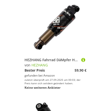
HEZHANG Fahrrad DäMpfer Hydraulische hintere Stoßdämpfer 120 125 150 165 190 MM MTB. Fahrradabsorption for Mountainbicycle Roller(190 mm 1000 LBS)
von
HEZHANG
Bester Preis
59,90 €
gefunden bei
Amazon
zuletzt überprüft am 27.09.2025 um 00:03; der
Preis kann sich seitdem geändert haben.
Keine weiteren Anbieter