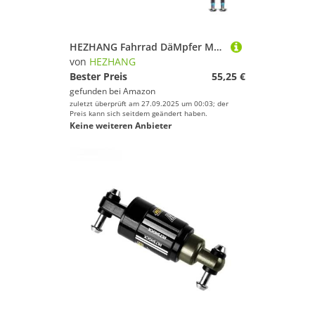
HEZHANG Fahrrad DäMpfer MTB Fahrrad Stoßdämpfer Hinten Schock Lockout 120/125/150/165/185/190/200mm Radfahren Einteiliges Öl Frühling Teile(120mm 550)
von
HEZHANG
Bester Preis
55,25 €
gefunden bei
Amazon
zuletzt überprüft am 27.09.2025 um 00:03; der
Preis kann sich seitdem geändert haben.
Keine weiteren Anbieter