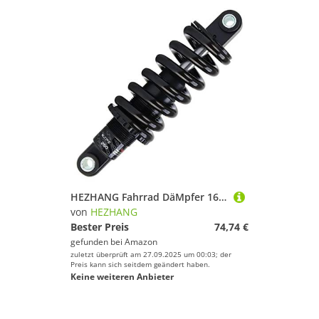
HEZHANG Fahrrad DäMpfer 165 / 190mm Fahrrad hinten Stoßdämpfer elektrisches Upgrade Ultimate Scooter-Heckdämpfer(24-24-190L 550LBS)
von
HEZHANG
Bester Preis
74,74 €
gefunden bei
Amazon
zuletzt überprüft am 27.09.2025 um 00:03; der
Preis kann sich seitdem geändert haben.
Keine weiteren Anbieter