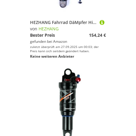
HEZHANG Fahrrad DäMpfer Hinten Schock Länge 150/165/180mm Unabhängige Fahrrad Stoßdämpfer for MTB/Roller/Elektrische Fahrrad Teile(150mm-650LBS)
von
HEZHANG
Bester Preis
154,24 €
gefunden bei
Amazon
zuletzt überprüft am 27.09.2025 um 00:03; der
Preis kann sich seitdem geändert haben.
Keine weiteren Anbieter