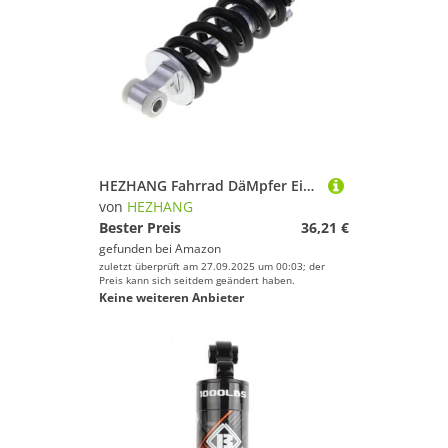
Spaß und Erfolg beim Sportausrüstung!
HEZHANG Fahrrad DäMpfer Einstellbare Hintere Feder Stoßdämpfer Fahrrad Hinterradaufhängung(150 Long 750 pounds)
von
HEZHANG
Bester Preis
36,21 €
gefunden bei
Amazon
zuletzt überprüft am 27.09.2025 um 00:03; der
Preis kann sich seitdem geändert haben.
Keine weiteren Anbieter