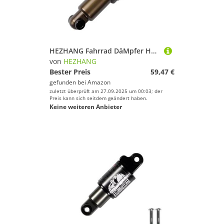
HEZHANG Fahrrad DäMpfer Hydraulische hintere Stoßdämpfer 120 125 150 165 190 MM MTB. Fahrradabsorption for Mountainbicycle Roller(165 mm 1000 LBS)
von
HEZHANG
Bester Preis
59,47 €
gefunden bei
Amazon
zuletzt überprüft am 27.09.2025 um 00:03; der
Preis kann sich seitdem geändert haben.
Keine weiteren Anbieter