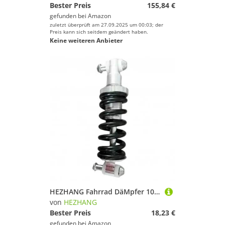
Bester Preis
155,84 €
gefunden bei
Amazon
zuletzt überprüft am 27.09.2025 um 00:03; der
Preis kann sich seitdem geändert haben.
Keine weiteren Anbieter
HEZHANG Fahrrad DäMpfer 10/12.5/15cm Hinten Suspension Frühling Stoßdämpfer for Mountainbike Fahrrad Fahrrad Zubehör(15 cm)
von
HEZHANG
Bester Preis
18,23 €
gefunden bei
Amazon