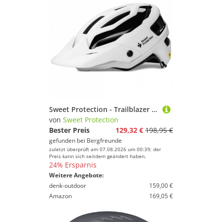
Sweet Protection - Trailblazer Mips Helmet - Radhelm Gr 56-59 cm - M/L grau/weiß
von
Sweet Protection
Bester Preis
129,32 €
198,95 €
gefunden bei
Bergfreunde
zuletzt überprüft am 07.08.2026 um 00:39; der
Preis kann sich seitdem geändert haben.
24% Ersparnis
Weitere Angebote:
denk-outdoor
159,00 €
Amazon
169,05 €