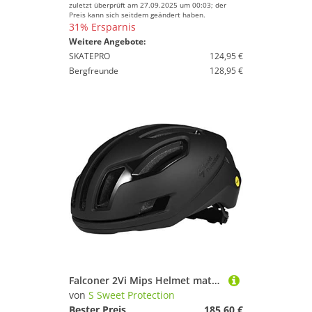
zuletzt überprüft am 27.09.2025 um 00:03; der
Preis kann sich seitdem geändert haben.
31% Ersparnis
Weitere Angebote:
SKATEPRO
124,95 €
Bergfreunde
128,95 €
Falconer 2Vi Mips Helmet matte black (MBLCK) M-L
von
S Sweet Protection
Bester Preis
185,60 €