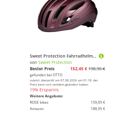
Helme von Sweet Protection
wünschen Dir weiter viel Spaß und Erfolg beim
Sportausrüstung!
Fahrräder & Zubehör von Sweet Protection
Brillen von Sweet Protection
Wassersportausrüstung von Sweet Protection
Sweet Protection Fahrradhelm Fluxer Mips Helmet, Leichter und gut belüfteter Helm für Radfahrer mit Mips® Technologie
von
Sweet Protection
Bester Preis
152,45 €
198,90 €
gefunden bei
OTTO
zuletzt überprüft am 07.08.2026 um 01:18; der
Preis kann sich seitdem geändert haben.
19% Ersparnis
Weitere Angebote:
ROSE bikes
159,95 €
Amazon
188,95 €