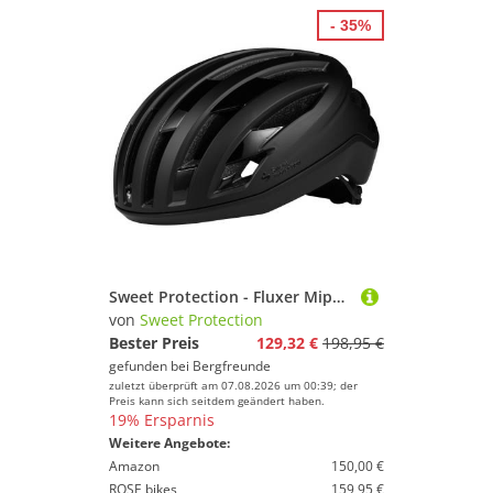
- 35%
Sweet Protection - Fluxer Mips Helmet - Radhelm Gr 56-59 cm - M/L schwarz
von
Sweet Protection
Bester Preis
129,32 €
198,95 €
gefunden bei
Bergfreunde
zuletzt überprüft am 07.08.2026 um 00:39; der
Preis kann sich seitdem geändert haben.
19% Ersparnis
Weitere Angebote:
Amazon
150,00 €
ROSE bikes
159,95 €