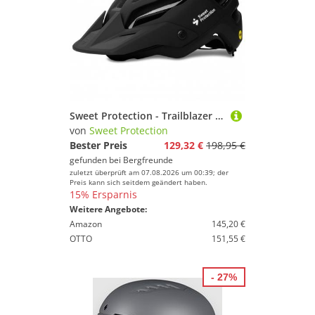
Sweet Protection - Trailblazer Mips Helmet - Radhelm Gr 56-59 cm - M/L schwarz
von
Sweet Protection
Bester Preis
129,32 €
198,95 €
gefunden bei
Bergfreunde
zuletzt überprüft am 07.08.2026 um 00:39; der
Preis kann sich seitdem geändert haben.
15% Ersparnis
Weitere Angebote:
Amazon
145,20 €
OTTO
151,55 €
- 27%