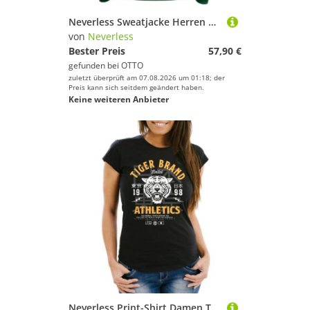
Neverless Sweatjacke Herren Sweatjacke Backprint More Spaghetti Less Regretti Katze Lustig
von
Neverless
Bester Preis
57,90 €
gefunden bei
OTTO
zuletzt überprüft am 07.08.2026 um 01:18; der
Preis kann sich seitdem geändert haben.
Keine weiteren Anbieter
Neverless Print-Shirt Damen T-Shirt Tiger Brand Tokyo Supply Japan Athletic Sport Slim Fit Neverless® mit Print