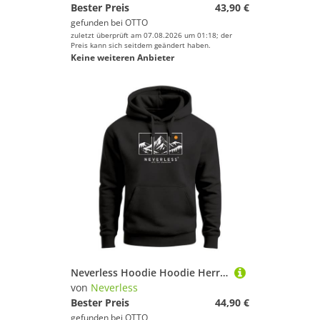
Bester Preis
43,90 €
gefunden bei
OTTO
zuletzt überprüft am 07.08.2026 um 01:18; der
Preis kann sich seitdem geändert haben.
Keine weiteren Anbieter
Neverless Hoodie Hoodie Herren Print Aufdruck Tryptichon Berge Wandern Natur Design
von
Neverless
Bester Preis
44,90 €
gefunden bei
OTTO