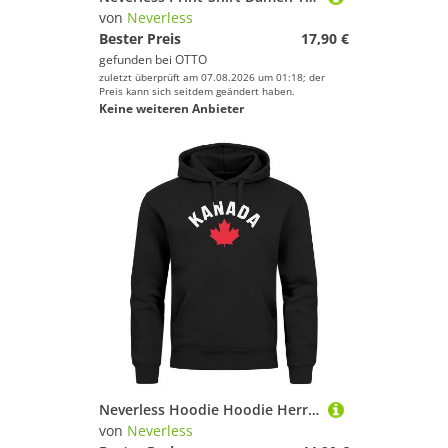
von
Neverless
Bester Preis
17,90 €
gefunden bei
OTTO
zuletzt überprüft am 07.08.2026 um 01:18; der
Preis kann sich seitdem geändert haben.
Keine weiteren Anbieter
Neverless Hoodie Hoodie Herren Kanada Flagge Flag Ahornblatt Schriftzug Aufschrift
von
Neverless