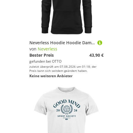
Spaß und Erfolg beim Sportausrüstung!
Neverless Hoodie Hoodie Damen Valhalla Axt nordische Mythologie Wikinger Print
von
Neverless
Bester Preis
43,90 €
gefunden bei
OTTO
zuletzt überprüft am 07.08.2026 um 01:18; der
Preis kann sich seitdem geändert haben.
Keine weiteren Anbieter