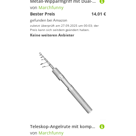
Metall-Wipparmgriff mit Dual-Kugellagern für FAIWA für ABU für TATULA-Serie, Aluminium-Legierung für zuverlässige Angelrollenleistung (linke Hand schwarz)
von
Marchfunny
Bester Preis
14,01 €
gefunden bei
Amazon
zuletzt überprüft am 27.09.2025 um 00:03; der
Preis kann sich seitdem geändert haben.
Keine weiteren Anbieter
Teleskop-Angelrute mit kompaktem Design und mehreren Längenoptionen für verschiedene Angelumgebungen und Bedingungen (1,65 m Silber)
von
Marchfunny