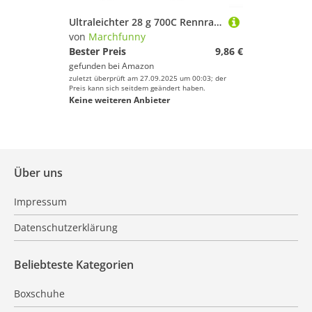
Ultraleichter 28 g 700C Rennrad-Schlauch mit TPU-Kompatibilität, Ventillängen 65 mm und 85 mm, entworfen für Felgen- und Scheibenbremsen-Radsätze (85 mm, 2 Stück)
von
Marchfunny
Bester Preis
9,86 €
gefunden bei
Amazon
zuletzt überprüft am 27.09.2025 um 00:03; der
Preis kann sich seitdem geändert haben.
Keine weiteren Anbieter
Über uns
Impressum
Datenschutzerklärung
Beliebteste Kategorien
Boxschuhe