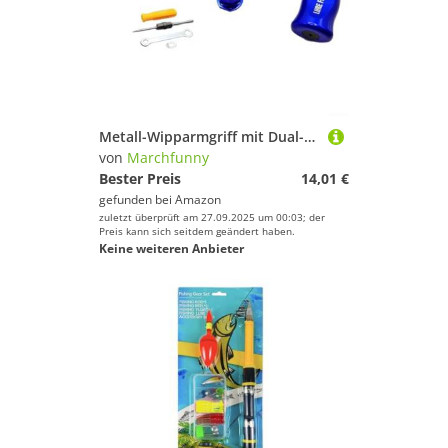
Metall-Wipparmgriff mit Dual-Kugellagern für FAIWA For ABU For TATULA Serie, Aluminium-Legierung Design für zuverlässige Angelrollenleistung (rechte Hand blau)
von
Marchfunny
Bester Preis
14,01 €
gefunden bei
Amazon
zuletzt überprüft am 27.09.2025 um 00:03; der
Preis kann sich seitdem geändert haben.
Keine weiteren Anbieter