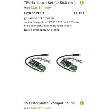
TPU-Schlauch-Set für 50,8 cm (20 Zoll) Fahrräder, 2 Stück, mit Rahmenadapter, kompatibel mit Presta-Ventilen (406 1/8-1,75) 65 mm)
von
Marchfunny
Bester Preis
13,31 €
gefunden bei
Amazon
zuletzt überprüft am 27.09.2025 um 00:03; der
Preis kann sich seitdem geändert haben.
Keine weiteren Anbieter
1S Leiterplatte, kompatibel mit Xiaomi 1S Elektroroller mit intuitiver Steuerung und klarem Display für die Leistungsüberwachung des Scooters (2 Stück, schwarz)
von
Marchfunny