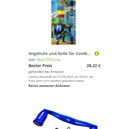
wünschen Dir weiter viel Spaß und Erfolg beim
Sportausrüstung!
Angelrute und Rolle für Combo 1 8M Teleskop mit 3 Kugellagern für reibungsloses Werfen, ergonomischer EVA-Griff für Familie und Kinder Angelabenteuer (blau)
von
Marchfunny
Bester Preis
28,22 €
gefunden bei
Amazon
zuletzt überprüft am 27.09.2025 um 00:03; der
Preis kann sich seitdem geändert haben.
Keine weiteren Anbieter