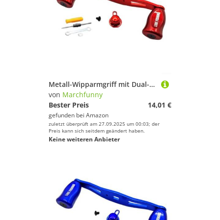
Metall-Wipparmgriff mit Dual-Kugellagern für FAIWA For ABU For TATULA Serie, Aluminium-Legierung Design für zuverlässige Angelrollenleistung (rechte Hand rot)
von
Marchfunny
Bester Preis
14,01 €
gefunden bei
Amazon
zuletzt überprüft am 27.09.2025 um 00:03; der
Preis kann sich seitdem geändert haben.
Keine weiteren Anbieter