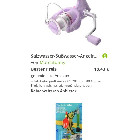
Salzwasser-Süßwasser-Angelrolle mit Vollmetallkonstruktion, Spulen-Design für reibungsloses Werfen, faltbarer Griff für einfachen Transport und hohe Zugfähigkeit (3000)
von
Marchfunny
Bester Preis
18,43 €
gefunden bei
Amazon
zuletzt überprüft am 27.09.2025 um 00:03; der
Preis kann sich seitdem geändert haben.
Keine weiteren Anbieter