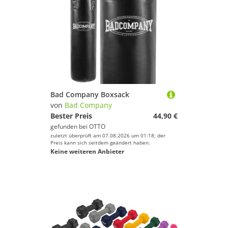
Outdoor Funsport von Bad Company
viel Spaß und Erfolg beim Sportausrüstung!
% Sale
Handschuhe von Bad Company
Farbe
Turngeräte von Bad Company
Boards von Bad Company
Helme von Bad Company
Bad Company Boxsack
von
Bad Company
Bälle von Bad Company
Bester Preis
44,90 €
gefunden bei
OTTO
Matten & Kissen von Bad Company
zuletzt überprüft am 07.08.2026 um 01:18; der
Preis kann sich seitdem geändert haben.
Keine weiteren Anbieter
Kletterausrüstung von Bad Company