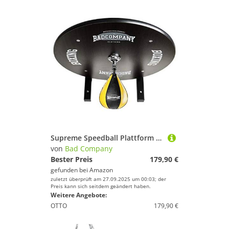
Supreme Speedball Plattform Set inkl. Drehkugellagerung schwarz und PU Boxbirne medium schwarz/gelb - Boxapparat für die Wandmontage BCA-39
von
Bad Company
Bester Preis
179,90 €
gefunden bei
Amazon
zuletzt überprüft am 27.09.2025 um 00:03; der
Preis kann sich seitdem geändert haben.
Weitere Angebote:
OTTO
179,90 €