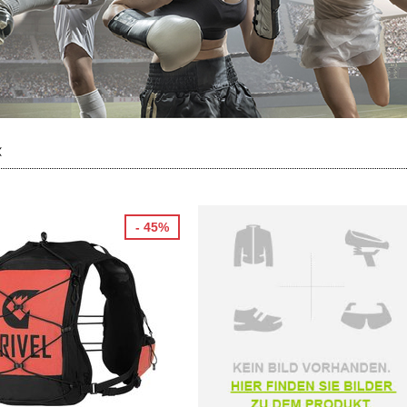
«
- 45%