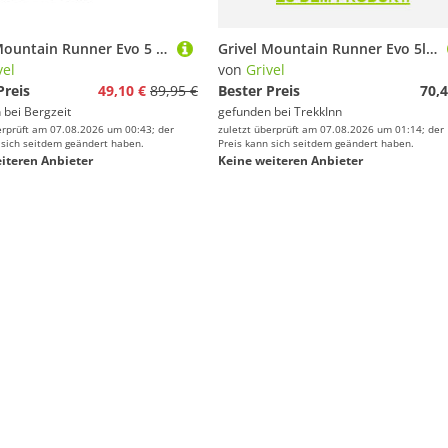
Grivel Mountain Runner Evo 5 Trailrunningrucksack
Grivel Mountain Runner Evo 5l Hydration Vest Schwarz,Rosa L
vel
von
Grivel
Preis
49,10 €
89,95 €
Bester Preis
70,4
 bei
Bergzeit
gefunden bei
TrekkInn
erprüft am 07.08.2026 um 00:43; der
zuletzt überprüft am 07.08.2026 um 01:14; der
 sich seitdem geändert haben.
Preis kann sich seitdem geändert haben.
iteren Anbieter
Keine weiteren Anbieter