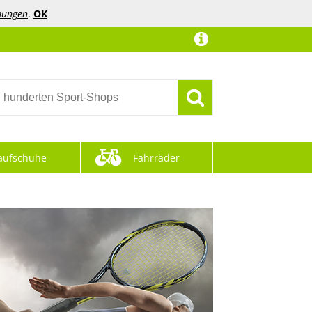
mungen
.
OK
aufschuhe
Fahrräder