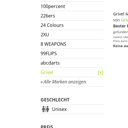
100percent
226ers
von
Gri
24 Colours
Bester 
gefunden
2XU
zuletzt üb
Preis kann
8 WEAPONS
Keine we
99FLIPS
abcdarts
Grivel
» Alle Marken anzeigen
GESCHLECHT
Unisex
PREIS