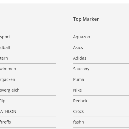
Top Marken
sport
Aquazon
dball
Asics
ttern
Adidas
hwimmen
Saucony
rtjacken
Puma
isvergleich
Nike
Flip
Reebok
CATHLON
Crocs
treffs
fashn