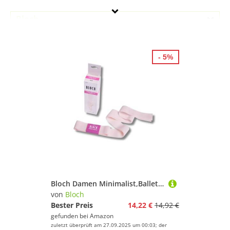
Bloch
Geschlecht
- 5%
Preis
% Sale
Pink
Bloch Damen Minimalist,Ballet Ballett-/Spitzenschuhe, durchscheinendes Stretchband, Pink, Einheitsgröße
von
Bloch
Bester Preis
14,22 €
14,92 €
gefunden bei
Amazon
zuletzt überprüft am 27.09.2025 um 00:03; der