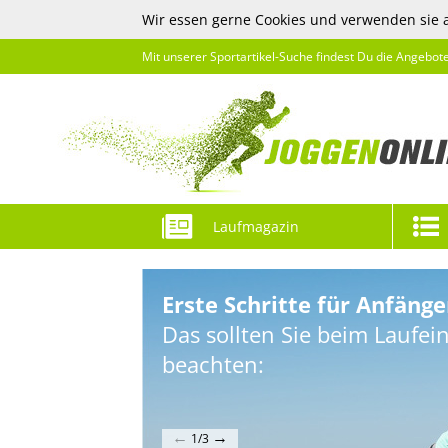
Wir essen gerne Cookies und verwenden sie 
Mit unserer Sportartikel-Suche findest Du die Angebot
Laufmagazin
Erste Schritte für Anfänge
Das sollten Sie beim Laufein
beachten:
←
→
1/3