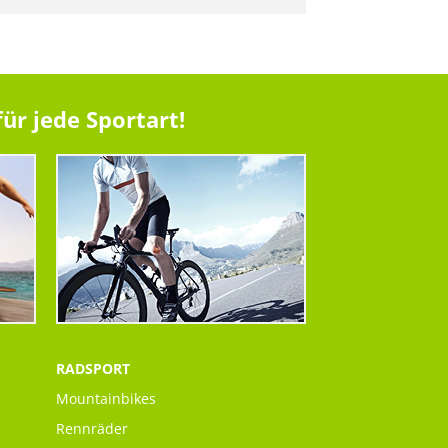
ür jede Sportart!
RADSPORT
Mountainbikes
Rennräder