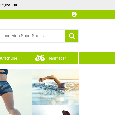
mungen
.
OK
aufschuhe
Fahrräder