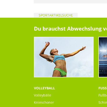
SPORTARTIKELSUCHE
Du brauchst Abwechslung vom
VOLLEYBALL
FUSS
Volleybälle
Fußb
Knieschoner
Schi