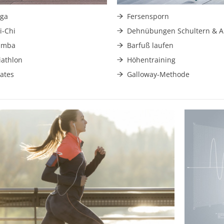
ga
Fersensporn
i-Chi
Dehnübungen Schultern & 
umba
Barfuß laufen
iathlon
Höhentraining
lates
Galloway-Methode