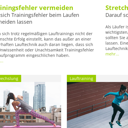
iningsfehler vermeiden
Stretc
sich Trainingsfehler beim Laufen
Darauf so
meiden lassen
Als Läufer i
wichtigsten
sich trotz regelmäßigen Lauftrainings nicht der
sollten Sie
schte Erfolg einstellt, kann das außer an einer
lassen. Ein
rhaften Lauftechnik auch daran liegen, dass sich
Lauftechnik 
nwissenheit oder Unachtsamkeit Trainingsfehler
mehr...
Laufprogramm eingeschlichen haben.
..
echslung
Lauftraining