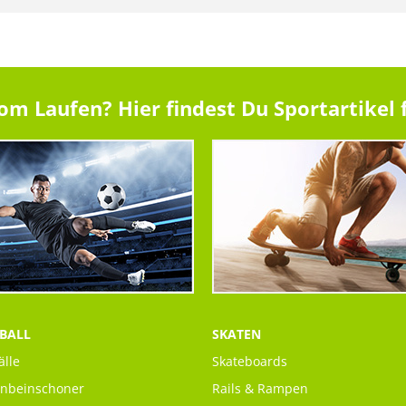
 Laufen? Hier findest Du Sportartikel f
BALL
SKATEN
älle
Skateboards
enbeinschoner
Rails & Rampen