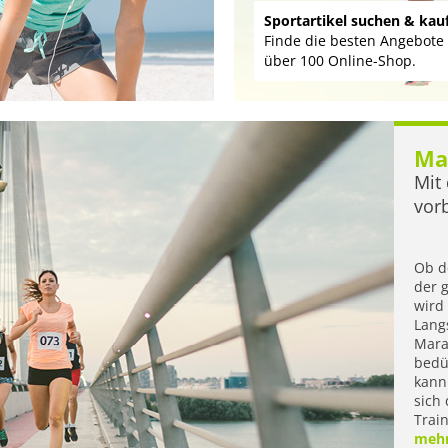
uftyp und Laufstil
Pronation
Sportartikel suchen & kau
ttel-, Fersen- oder Vorfußlaufen -
Was ist das eigentlich? Und w
Finde die besten Angebote
lcher Stil taugt Ihnen?
sehr beeinflusst es Ihre Laufs
über 100 Online-Shop.
Wahl?
Ma
Mit
vor
Ob d
der 
wird 
Lang
Mara
bedü
kann
sich 
Trai
mehr