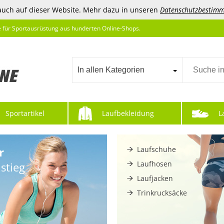
auch auf dieser Website. Mehr dazu in unseren
Datenschutzbestim
e für Sportausrüstung aus hunderten Online-Shops.
In allen Kategorien
Sportartikel
Laufbekleidung
L
r
Laufschuhe
Laufhosen
stieg
Laufjacken
Trinkrucksäcke