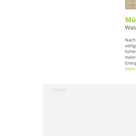
Mü
Was 
Nach 
völli
fühle
mehr 
Energ
mehr.
Anzeige