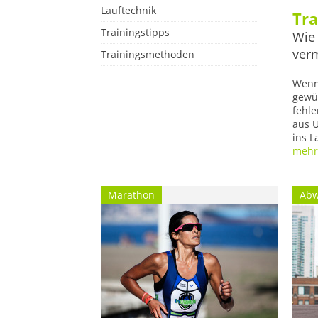
Lauftechnik
Tra
Trainingstipps
Wie 
ver
Trainingsmethoden
Wenn 
gewün
fehle
aus U
ins 
mehr.
Marathon
Abw