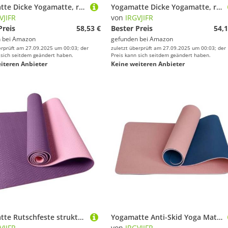
Yogamatte Dicke Yogamatte, rutschfeste Decke, Heim-Fitnessstudio, Sport, Gesundheit, Abnehmen, Fitnessmatten, Trainingsunterlage for Frauen(Pink,185 61 15mm)
Yogamatte Dicke Yogamatte, rutschfeste Decke, Heim-Fitnessstudio, Sport, Gesundheit, Abnehmen, Fitnessmatten, Trainingsunterlage for Frauen(Pink,185 61 10mm)
VJIFR
von
IRGVJIFR
Preis
58,53 €
Bester Preis
54,1
 bei
Amazon
gefunden bei
Amazon
erprüft am 27.09.2025 um 00:03; der
zuletzt überprüft am 27.09.2025 um 00:03; der
 sich seitdem geändert haben.
Preis kann sich seitdem geändert haben.
iteren Anbieter
Keine weiteren Anbieter
Yogamatte Rutschfeste strukturierte Oberfläche Dicke Übung Pilates Fitness Workout Yoga Matte mit Tragegurt(Pink)
Yogamatte Anti-Skid Yoga Matte Doppelseitige Fitness Faltbare Non-Slip Gymnastik(Pink)
VJIFR
von
IRGVJIFR