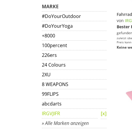
MARKE
#DoYourOutdoor
von
IRG
#DoYourYoga
Bester 
gefunden
+8000
zuletzt üb
Preis kann
100percent
Keine we
226ers
24 Colours
2XU
8 WEAPONS
99FLIPS
abcdarts
IRGVJIFR
» Alle Marken anzeigen