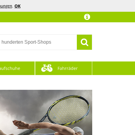
mungen
.
OK
aufschuhe
Fahrräder