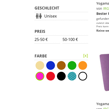
GESCHLECHT
von
IRG
Bester 
Unisex
gefunden
zuletzt üb
Preis kann
Keine we
PREIS
25-50 €
50-100 €
FARBE
von
IRG