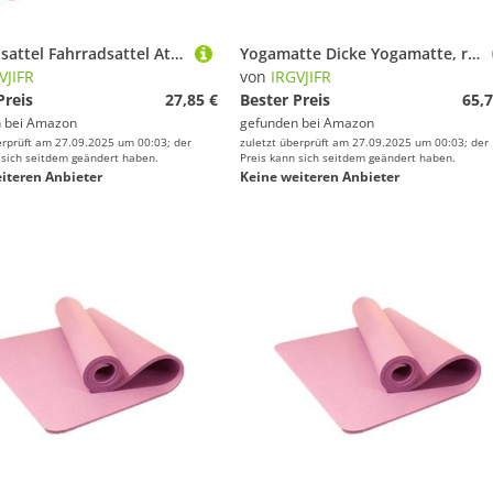
Fahrradsattel Fahrradsattel Atmungsaktives Hohldesign PU-Leder Weicher, bequemer Sitz Mountain Road Bike Einteiliges Kissen Fahrradteile(Pink)
Yogamatte Dicke Yogamatte, rutschfeste Decke, Heim-Fitnessstudio, Sport, Gesundheit, Abnehmen, Fitnessmatten, Trainingsunterlage for Frauen(Pink,185 61 20mm)
VJIFR
von
IRGVJIFR
Preis
27,85 €
Bester Preis
65,7
 bei
Amazon
gefunden bei
Amazon
erprüft am 27.09.2025 um 00:03; der
zuletzt überprüft am 27.09.2025 um 00:03; der
 sich seitdem geändert haben.
Preis kann sich seitdem geändert haben.
iteren Anbieter
Keine weiteren Anbieter