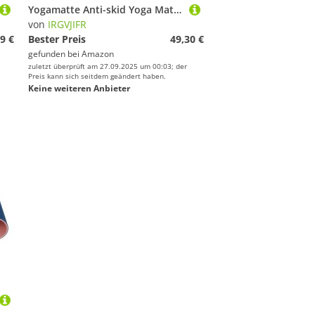
Yogamatte Anti-skid Yoga Matte Faltbare Pilates Doppelseitige Nicht-slip Gymnastik(Pink)
von
IRGVJIFR
9 €
Bester Preis
49,30 €
gefunden bei
Amazon
zuletzt überprüft am 27.09.2025 um 00:03; der
Preis kann sich seitdem geändert haben.
Keine weiteren Anbieter