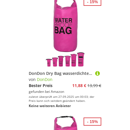
- 15%
DonDon Dry Bag wasserdichte Tasche 2l, 5l, 10l, 15l, 20l, 30l Pack-Sack Beutel mit Schultergurt - pink 5 Liter
von
DonDon
Bester Preis
11,88 €
13,99 €
gefunden bei
Amazon
zuletzt überprüft am 27.09.2025 um 00:03; der
Preis kann sich seitdem geändert haben.
Keine weiteren Anbieter
- 15%