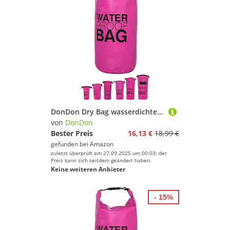
DonDon Dry Bag wasserdichte Tasche 2l, 5l, 10l, 15l, 20l, 30l Pack-Sack Beutel mit Schultergurt - pink 20 Liter
von
DonDon
Bester Preis
16,13 €
18,99 €
gefunden bei
Amazon
zuletzt überprüft am 27.09.2025 um 00:03; der
Preis kann sich seitdem geändert haben.
Keine weiteren Anbieter
- 15%