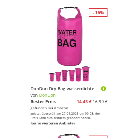
- 15%
DonDon Dry Bag wasserdichte Tasche 2l, 5l, 10l, 15l, 20l, 30l Pack-Sack Beutel mit Schultergurt - pink 15 Liter
von
DonDon
Bester Preis
14,43 €
16,99 €
gefunden bei
Amazon
zuletzt überprüft am 27.09.2025 um 00:03; der
Preis kann sich seitdem geändert haben.
Keine weiteren Anbieter