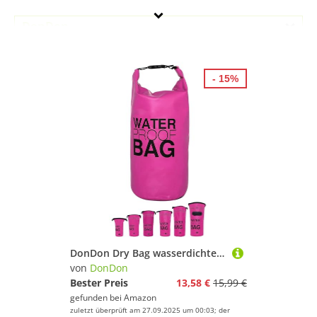
DonDon
Geschlecht
- 15%
Preis
% Sale
Pink
DonDon Dry Bag wasserdichte Tasche 2l, 5l, 10l, 15l, 20l, 30l Pack-Sack Beutel mit Schultergurt - pink 10 Liter
von
DonDon
Bester Preis
13,58 €
15,99 €
gefunden bei
Amazon
zuletzt überprüft am 27.09.2025 um 00:03; der