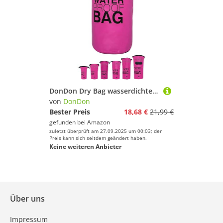
DonDon Dry Bag wasserdichte Tasche 2l, 5l, 10l, 15l, 20l, 30l Pack-Sack Beutel mit Schultergurt - pink 30 Liter
von
DonDon
Bester Preis
18,68 €
21,99 €
gefunden bei
Amazon
zuletzt überprüft am 27.09.2025 um 00:03; der
Preis kann sich seitdem geändert haben.
Keine weiteren Anbieter
Über uns
Impressum