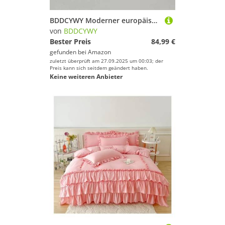
BDDCYWY Moderner europäischer Stil Macaron Chaner für Cafés und Restaurant kreative Hängelampe für Veranda und Loft Single Head Anhänger Licht mit Topfabdeckung einfach und stilvolles Design (Grau 60
von
BDDCYWY
Bester Preis
84,99 €
gefunden bei
Amazon
zuletzt überprüft am 27.09.2025 um 00:03; der
Preis kann sich seitdem geändert haben.
Keine weiteren Anbieter