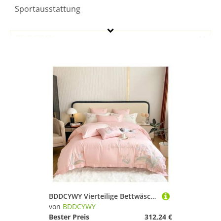
Sportausstattung
BDDCYWY
Geschlecht
Preis
Pink
BDDCYWY Vierteilige Bettwäsche-Set Chic Lily of The Valley Stickerei 600TC Langstufe Baumwolle Bettwäsche Königin King Blumen Bettdecke Abdeckblatt Kissenwecker Bett Vier Stücke Set,
von
BDDCYWY
Bester Preis
312,24 €