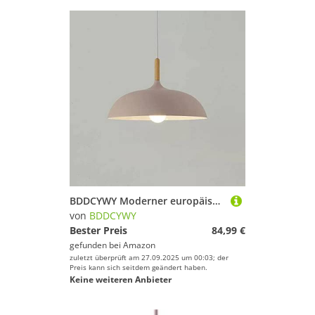
BDDCYWY Moderner europäischer Stil Macaron Chaner für Cafés und Restaurant kreative Hängelampe für Veranda und Loft Single Head Anhänger Licht mit Topfabdeckung einfach und stilvolles Design (Grau 60
von
BDDCYWY
Bester Preis
84,99 €
gefunden bei
Amazon
zuletzt überprüft am 27.09.2025 um 00:03; der
Preis kann sich seitdem geändert haben.
Keine weiteren Anbieter