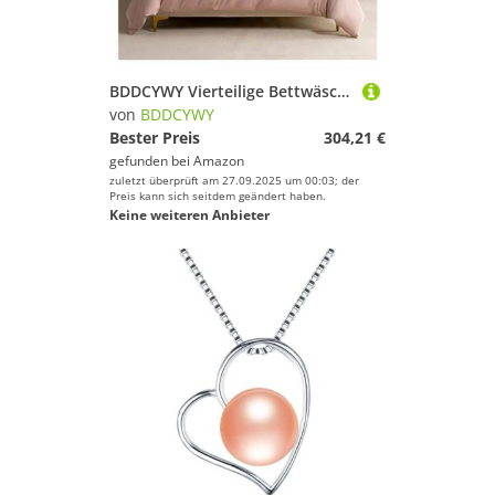
BDDCYWY Vierteilige Bettwäschesetbett Vier Stücke Set, graulila, Feste Farbbettbedeckungsbett/ausgestattete Blechkissen Kissen King Luxus weich 1000 tc Baumwollbett
von
BDDCYWY
Bester Preis
304,21 €
gefunden bei
Amazon
zuletzt überprüft am 27.09.2025 um 00:03; der
Preis kann sich seitdem geändert haben.
Keine weiteren Anbieter