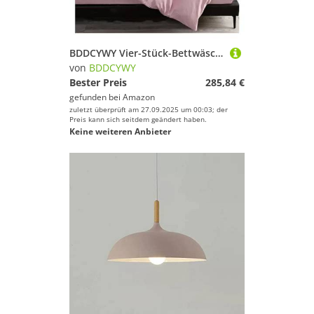
BDDCYWY Vier-Stück-Bettwäsche-Set Vier Teile Set, Bettwäsche EIN-Bett-Blätterblatt Schlafzimmer Bettzug Sets, Twin (Purple-Queen
von
BDDCYWY
Bester Preis
285,84 €
gefunden bei
Amazon
zuletzt überprüft am 27.09.2025 um 00:03; der
Preis kann sich seitdem geändert haben.
Keine weiteren Anbieter