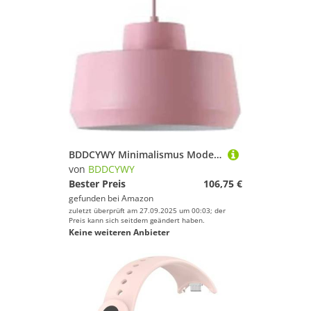
BDDCYWY Minimalismus Moderne Hängeleuchte aus Metall, nordische Farbe, Einzelkopf, E27, Aluminium, weiches Licht, Augen-Chaner, Beleuchtung, geeignet für die Nacht für Bar, Counter Cafe, Restaurant
von
BDDCYWY
Bester Preis
106,75 €
gefunden bei
Amazon
zuletzt überprüft am 27.09.2025 um 00:03; der
Preis kann sich seitdem geändert haben.
Keine weiteren Anbieter