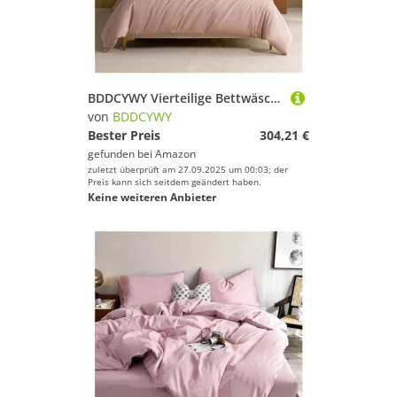
BDDCYWY Vierteilige Bettwäschesetbett Vier Stücke Set, graulila, Feste Farbbettbedeckungsbett/ausgestattete Blechkissen Kissen King Luxus weich 1000 tc Baumwollbett
von
BDDCYWY
Bester Preis
304,21 €
gefunden bei
Amazon
zuletzt überprüft am 27.09.2025 um 00:03; der
Preis kann sich seitdem geändert haben.
Keine weiteren Anbieter