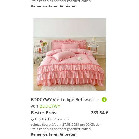
Preis kann sich seitdem geändert haben.
Keine weiteren Anbieter
BDDCYWY Vierteilige Bettwäsche-Set Ruffle Queen Twin Gewaschene Mikrofaser-Bettwäsche Shabby Chic Bauernhaus Duvet Cover Kissen Shams Bett Vier Teile Set (Bianco-King 220x240 cm 3pcs
von
BDDCYWY
Bester Preis
283,54 €
gefunden bei
Amazon
zuletzt überprüft am 27.09.2025 um 00:03; der
Preis kann sich seitdem geändert haben.
Keine weiteren Anbieter