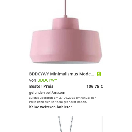
BDDCYWY Minimalismus Moderne Hängeleuchte aus Metall, nordische Farbe, Einzelkopf, E27, Aluminium, weiches Licht, Auge, Beleuchtung, geeignet für das Bett, für das Restaurant (Blau)
von
BDDCYWY
Bester Preis
106,75 €
gefunden bei
Amazon
zuletzt überprüft am 27.09.2025 um 00:03; der
Preis kann sich seitdem geändert haben.
Keine weiteren Anbieter