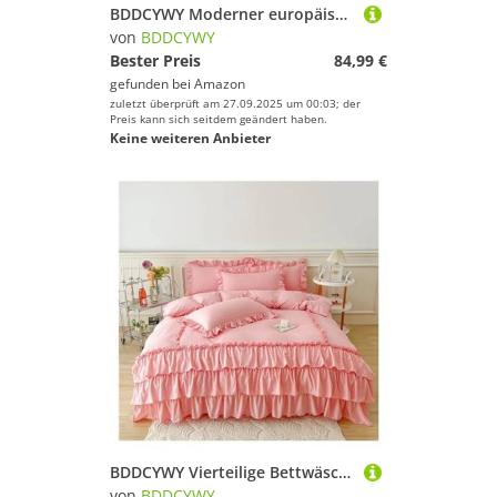
BDDCYWY Moderner europäischer Makkaron -Chaner für Cafés und Restaurants kreative Hanglampe für Veranda und Loft Single Head Pendant Light mit Topfabdeckung einfach und stilvolles Design (grün 60 *
von
BDDCYWY
Bester Preis
84,99 €
gefunden bei
Amazon
zuletzt überprüft am 27.09.2025 um 00:03; der
Preis kann sich seitdem geändert haben.
Keine weiteren Anbieter
BDDCYWY Vierteilige Bettwäsche-Set Ruffle Queen Twin Gewaschene Mikrofaser-Bettwäsche Shabby Chic Bauernhaus Duvet Cover Kissen Shams Bett Vier Teile Set (Bianco-King 220x240 cm 3pcs
von
BDDCYWY