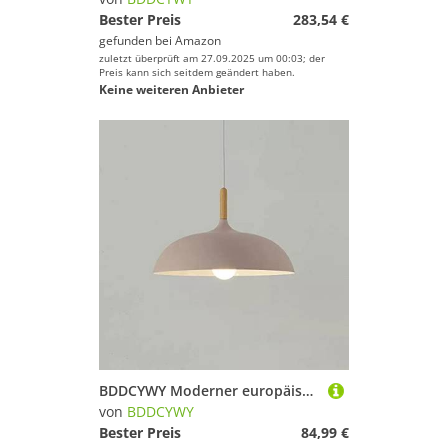
Bester Preis
283,54 €
gefunden bei
Amazon
zuletzt überprüft am 27.09.2025 um 00:03; der
Preis kann sich seitdem geändert haben.
Keine weiteren Anbieter
BDDCYWY Moderner europäischer Makkaron -Chaner für Cafés und Restaurants kreative Hanglampe für Veranda und Loft Single Head Pendant Light mit Topfabdeckung einfach und stilvolles Design (grün 60 *
von
BDDCYWY
Bester Preis
84,99 €