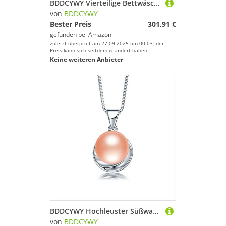
BDDCYWY Vierteilige Bettwäsche-Set Ruffle Queen Twin Gewaschene Mikrofaser-Bettwäsche Shabby Chic Bauernhaus Duvet Cover Kissen Shams Bett Vier Teile Set (Bianco-King 220x240 cm 3pcs
von
BDDCYWY
Bester Preis
301,91 €
gefunden bei
Amazon
zuletzt überprüft am 27.09.2025 um 00:03; der
Preis kann sich seitdem geändert haben.
Keine weiteren Anbieter
BDDCYWY Hochleuster Süßwasserkultivierterperl Frauen 925 Anhängerkette
von
BDDCYWY