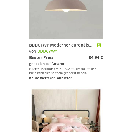
BDDCYWY Moderner europäischer Stil Macaron Chaner für Cafés und Restaurant kreative Hängelampe für Veranda und Loft Single Head Anhänger Licht mit Topfabdeckung einfach und stilvolles Design (Grau 60
von
BDDCYWY
Bester Preis
84,94 €
gefunden bei
Amazon
zuletzt überprüft am 27.09.2025 um 00:03; der
Preis kann sich seitdem geändert haben.
Keine weiteren Anbieter