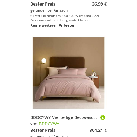
Bester Preis
36,99 €
gefunden bei
Amazon
zuletzt überprüft am 27.09.2025 um 00:03; der
Preis kann sich seitdem geändert haben.
Keine weiteren Anbieter
BDDCYWY Vierteilige Bettwäschesetbett Vier Stücke Set, graulila, Feste Farbbettbedeckungsbett/ausgestattete Blechkissen Kissen King Luxus weich 1000 tc Baumwollbett
von
BDDCYWY
Bester Preis
304,21 €
gefunden bei
Amazon