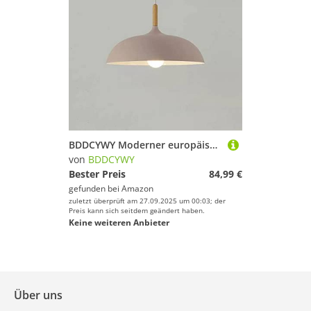
BDDCYWY Moderner europäischer Makkaron -Chaner für Cafés und Restaurants kreative Hanglampe für Veranda und Loft Single Head Pendant Light mit Topfabdeckung einfach und stilvolles Design (grün 60 *
von
BDDCYWY
Bester Preis
84,99 €
gefunden bei
Amazon
zuletzt überprüft am 27.09.2025 um 00:03; der
Preis kann sich seitdem geändert haben.
Keine weiteren Anbieter
Über uns