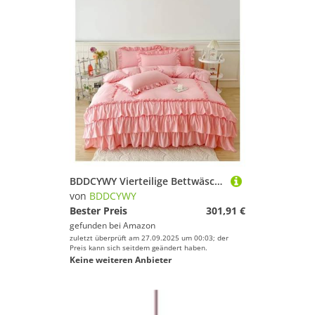
BDDCYWY Vierteilige Bettwäsche-Set Ruffle Queen Twin Gewaschene Mikrofaser-Bettwäsche Shabby Chic Bauernhaus Duvet Cover Kissen Shams Bett Vier Teile Set (Bianco-King 220x240 cm 3pcs
von
BDDCYWY
Bester Preis
301,91 €
gefunden bei
Amazon
zuletzt überprüft am 27.09.2025 um 00:03; der
Preis kann sich seitdem geändert haben.
Keine weiteren Anbieter