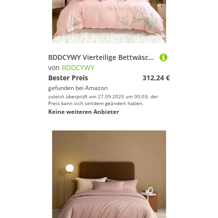
BDDCYWY Vierteilige Bettwäsche-Set Chic Lily of The Valley Stickerei 600TC Langstufe Baumwolle Bettwäsche Königin King Blumen Bettdecke Abdeckblatt Kissenwecker Bett Vier Stücke Set,
von
BDDCYWY
Bester Preis
312,24 €
gefunden bei
Amazon
zuletzt überprüft am 27.09.2025 um 00:03; der
Preis kann sich seitdem geändert haben.
Keine weiteren Anbieter