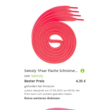
Swissly 1Paar Flache Schnürsenkel für Sneaker und Sportschuhe - sehr reißfest - ca. 7,0 mm breit aus 100% Polyester, Farbe: neon.pink Länge: 130cm
von
Swissly
Bester Preis
4,35 €
gefunden bei
Amazon
zuletzt überprüft am 27.09.2025 um 00:03; der
Preis kann sich seitdem geändert haben.
Keine weiteren Anbieter