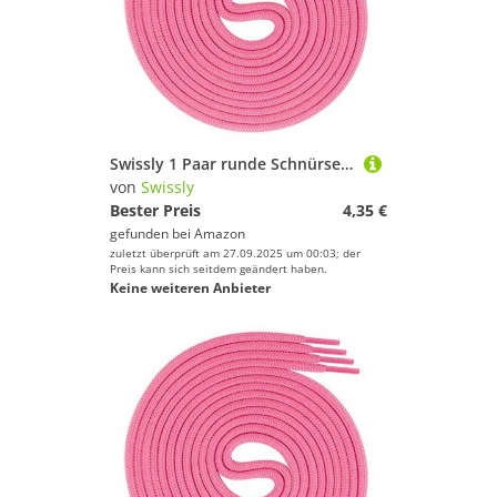
Swissly 1 Paar runde Schnürsenkel, Rundsenkel für Business- und Lederschuhe, reißfester Allroundsenkel, ø 3mm Farbe neonpink Länge 70cm
von
Swissly
Bester Preis
4,35 €
gefunden bei
Amazon
zuletzt überprüft am 27.09.2025 um 00:03; der
Preis kann sich seitdem geändert haben.
Keine weiteren Anbieter