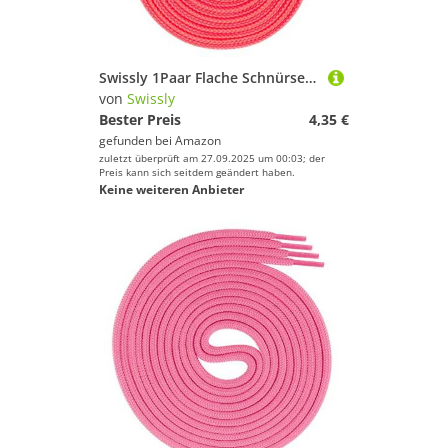
Swissly 1Paar Flache Schnürsenkel für Sneaker und Sportschuhe - sehr reißfest - ca. 7,0 mm breit aus 100% Polyester, Farbe: neon.pink Länge: 110cm
von
Swissly
Bester Preis
4,35 €
gefunden bei
Amazon
zuletzt überprüft am 27.09.2025 um 00:03; der
Preis kann sich seitdem geändert haben.
Keine weiteren Anbieter