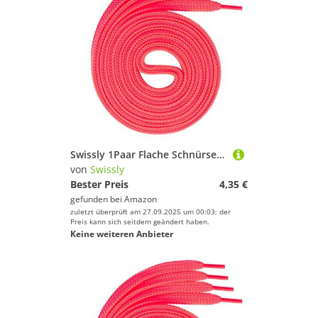
Swissly 1Paar Flache Schnürsenkel für Sneaker und Sportschuhe - sehr reißfest - ca. 7,0 mm breit aus 100% Polyester, Farbe: neon.pink Länge: 100cm
von
Swissly
Bester Preis
4,35 €
gefunden bei
Amazon
zuletzt überprüft am 27.09.2025 um 00:03; der
Preis kann sich seitdem geändert haben.
Keine weiteren Anbieter