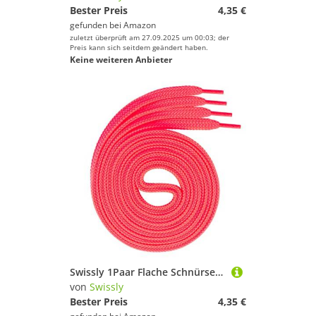
Bester Preis
4,35 €
gefunden bei
Amazon
zuletzt überprüft am 27.09.2025 um 00:03; der
Preis kann sich seitdem geändert haben.
Keine weiteren Anbieter
Swissly 1Paar Flache Schnürsenkel für Sneaker und Sportschuhe - sehr reißfest - ca. 7,0 mm breit aus 100% Polyester, Farbe: neon.pink Länge: 70cm
von
Swissly
Bester Preis
4,35 €