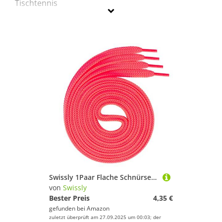
Tischtennis
Swissly
Geschlecht
Preis
Pink
Swissly 1Paar Flache Schnürsenkel für Sneaker und Sportschuhe - sehr reißfest - ca. 7,0 mm breit aus 100% Polyester, Farbe: neon.pink Länge: 120cm
von
Swissly
Bester Preis
4,35 €
gefunden bei
Amazon
zuletzt überprüft am 27.09.2025 um 00:03; der