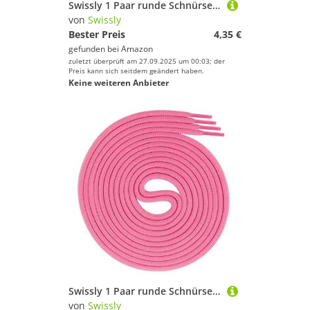
Swissly 1 Paar runde Schnürsenkel, Rundsenkel für Business- und Lederschuhe, reißfester Allroundsenkel, ø 3mm Farbe neonpink Länge 60cm
von
Swissly
Bester Preis
4,35 €
gefunden bei
Amazon
zuletzt überprüft am 27.09.2025 um 00:03; der
Preis kann sich seitdem geändert haben.
Keine weiteren Anbieter
Swissly 1 Paar runde Schnürsenkel, Rundsenkel für Business- und Lederschuhe, reißfester Allroundsenkel, ø 3mm Farbe neonpink Länge 90cm
von
Swissly