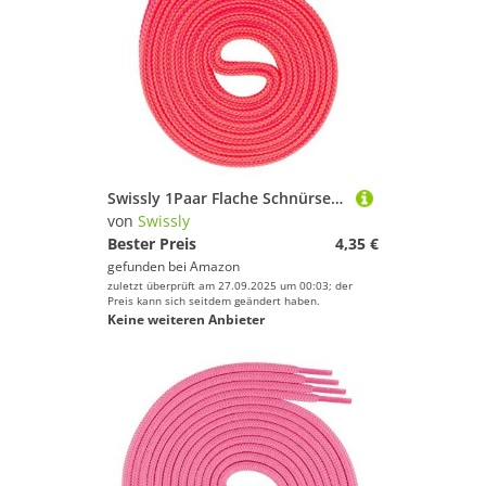
Swissly 1Paar Flache Schnürsenkel für Sneaker und Sportschuhe - sehr reißfest - ca. 7,0 mm breit aus 100% Polyester, Farbe: neon.pink Länge: 90cm
von
Swissly
Bester Preis
4,35 €
gefunden bei
Amazon
zuletzt überprüft am 27.09.2025 um 00:03; der
Preis kann sich seitdem geändert haben.
Keine weiteren Anbieter