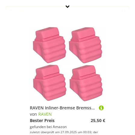
Raven
Geschlecht
Preis
Pink
RAVEN Inliner-Bremse Bremsstopper Bremsklotz aus Plastik für Inlineskates Princess/Laguna/Starlet/Stella Größe 30-33,34-37,38-41 (Pink)
von
RAVEN
Bester Preis
25,50 €
gefunden bei
Amazon
zuletzt überprüft am 27.09.2025 um 00:03; der