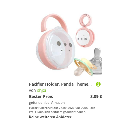
Pacifier Holder, Panda Themed Chain Box Set, Dustproof Cover Included, Compact Travel Case, BPA Silicone Material, 13 cm Size, Excellent for Boys, Girls, Outdoor Adventures
von
shjxi
Bester Preis
3,09 €
gefunden bei
Amazon
zuletzt überprüft am 27.09.2025 um 00:03; der
Preis kann sich seitdem geändert haben.
Keine weiteren Anbieter