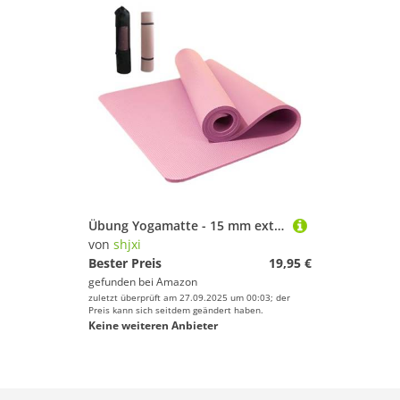
Übung Yogamatte - 15 mm extra dickes Trainingspad zum Polsterung, Stabilität mit Tragetasche, Pilates Bodenfitnessmatte für Männer und Frauen Home Fitnessstudio in der Innenräume im Freien im Freien i
von
shjxi
Bester Preis
19,95 €
gefunden bei
Amazon
zuletzt überprüft am 27.09.2025 um 00:03; der
Preis kann sich seitdem geändert haben.
Keine weiteren Anbieter