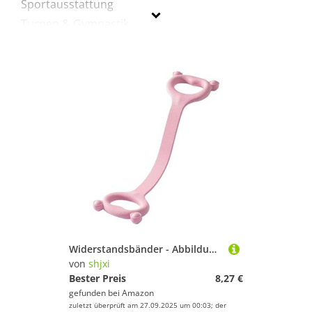
Sportausstattung
Turnen & Gymnastik
Yoga
shjxi
Geschlecht
Preis
Pink
Widerstandsbänder - Abbildung 8 Expander -Gurt für Krafttraining, Schulter- und Armübung mit elastischer Funktion, Pilates -Ausrüstung für Männer Frauen Senioren im Fitnessstudio, Fitness, Yoga
von
shjxi
Bester Preis
8,27 €
gefunden bei
Amazon
zuletzt überprüft am 27.09.2025 um 00:03; der