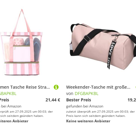
Schwimmen Tasche Reise Strand Handheld Outdoor Tote Pouch Gym Taschen Für Fitness(Pink)
Weekender-Tasche mit großem Fassungsvermögen for Fitness Mehreren Taschen und leichtem Design Für Fitness(Pink)
GBAPKBL
von
DFGBAPKBL
Preis
21,44 €
Bester Preis
19,2
 bei
Amazon
gefunden bei
Amazon
erprüft am 27.09.2025 um 00:03; der
zuletzt überprüft am 27.09.2025 um 00:03; der
 sich seitdem geändert haben.
Preis kann sich seitdem geändert haben.
iteren Anbieter
Keine weiteren Anbieter