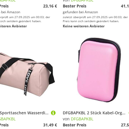
Preis
23,16 €
Bester Preis
41,1
 bei
Amazon
gefunden bei
Amazon
erprüft am 27.09.2025 um 00:03; der
zuletzt überprüft am 27.09.2025 um 00:03; der
 sich seitdem geändert haben.
Preis kann sich seitdem geändert haben.
iteren Anbieter
Keine weiteren Anbieter
Frauen Sporttaschen Wasserdicht Fitness Training Bag Licht Yoga Gym Sport Rucksack Für Fitness(Pink)
DFGBAPKBL 2 Stück Kabel-Organizer-Tasche – sturzsicheres Design Zur Aufbewahrung von Datenkabeln(Pink)
GBAPKBL
von
DFGBAPKBL
Preis
31,49 €
Bester Preis
27,5