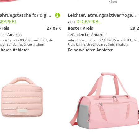
Aufbewahrungstasche for digitales Zubehör, Datenkabel-Organizer-Tasche Zur Aufbewahrung von Datenkabeln(Pink)
Leichter, atmungsaktiver Yoga-Gymnastikrucksack for Damen, große Kapazität, Fitnesstasche Für Fitness(Pink)
GBAPKBL
von
DFGBAPKBL
Preis
27,05 €
Bester Preis
29,2
 bei
Amazon
gefunden bei
Amazon
erprüft am 27.09.2025 um 00:03; der
zuletzt überprüft am 27.09.2025 um 00:03; der
 sich seitdem geändert haben.
Preis kann sich seitdem geändert haben.
iteren Anbieter
Keine weiteren Anbieter