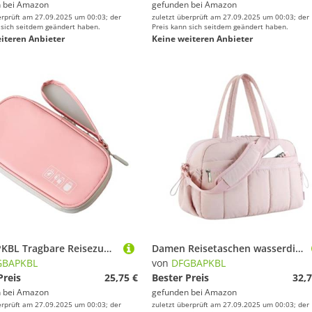
 bei
Amazon
gefunden bei
Amazon
erprüft am 27.09.2025 um 00:03; der
zuletzt überprüft am 27.09.2025 um 00:03; der
 sich seitdem geändert haben.
Preis kann sich seitdem geändert haben.
iteren Anbieter
Keine weiteren Anbieter
DFGBAPKBL Tragbare Reisezubehör-Organizer-Tasche for Power Bank Handheld Kleine Elektronik-Aufbewahrungstasche Zur Aufbewahrung von Datenkabeln(Pink)
Damen Reisetaschen wasserdichte Turnbeutel Große Kapazität Handgepäcktasche Für Fitness
GBAPKBL
von
DFGBAPKBL
Preis
25,75 €
Bester Preis
32,7
 bei
Amazon
gefunden bei
Amazon
erprüft am 27.09.2025 um 00:03; der
zuletzt überprüft am 27.09.2025 um 00:03; der