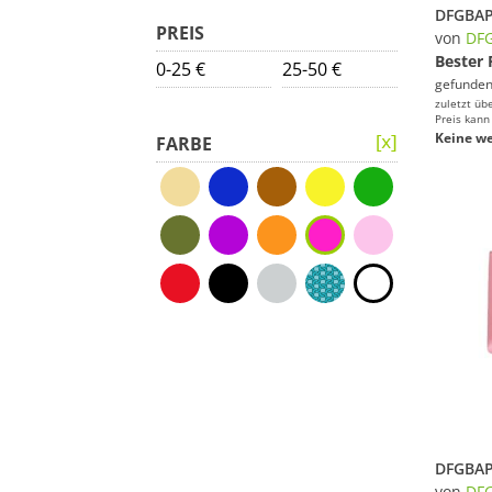
PREIS
von
DF
Bester 
0-25 €
25-50 €
gefunden
zuletzt üb
Preis kann
Keine we
FARBE
von
DF