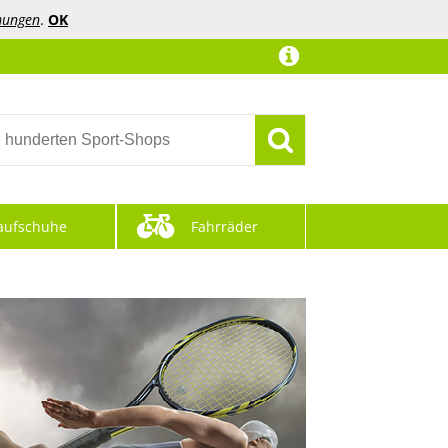
mungen
.
OK
aufschuhe
Fahrräder