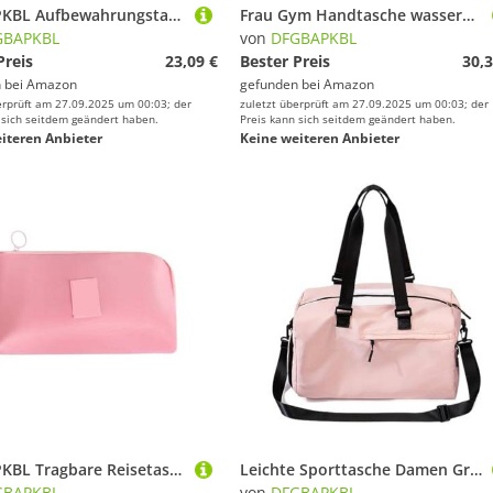
DFGBAPKBL Aufbewahrungstasche for Digitale Pakete und Datenkabel, Reise-Aufbewahrungstaschen mit großer Kapazität Zur Aufbewahrung von Datenkabeln(Pink)
Frau Gym Handtasche wasserdichte Fitness Training Tasche Trocken Nass Schwimmen Tote Für Fitness(Pink)
GBAPKBL
von
DFGBAPKBL
Preis
23,09 €
Bester Preis
30,3
 bei
Amazon
gefunden bei
Amazon
erprüft am 27.09.2025 um 00:03; der
zuletzt überprüft am 27.09.2025 um 00:03; der
 sich seitdem geändert haben.
Preis kann sich seitdem geändert haben.
iteren Anbieter
Keine weiteren Anbieter
DFGBAPKBL Tragbare Reisetasche for elektronische Datenkabel, Digitale Tasche, multifunktionale wasserdichte Aufbewahrungstaschen Zur Aufbewahrung von Datenkabeln(Pink)
Leichte Sporttasche Damen Große Kapazität Reise Handtasche Sport Crossbody Für Fitness(Pink)
GBAPKBL
von
DFGBAPKBL