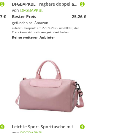
DFGBAPKBL Tragbare doppellagige Reisetasche for Digitale Produkte, Aufbewahrungstasche for Mobile Stromversorgung Zur Aufbewahrung von Datenkabeln(Pink)
von
DFGBAPKBL
7 €
Bester Preis
25,26 €
gefunden bei
Amazon
zuletzt überprüft am 27.09.2025 um 00:03; der
Preis kann sich seitdem geändert haben.
Keine weiteren Anbieter
Leichte Sport-Sporttasche mit großem Fassungsvermögen, mehrere Taschen, tragbare Sportausrüstungstasche Für Fitness(Pink)
von
DFGBAPKBL