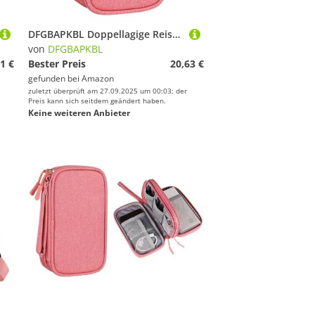
DFGBAPKBL Doppellagige Reise-Kabel-Organizer-Tasche, wasserdichte Tragetasche for elektronisches Zubehör Zur Aufbewahrung von Datenkabeln
von
DFGBAPKBL
1 €
Bester Preis
20,63 €
gefunden bei
Amazon
zuletzt überprüft am 27.09.2025 um 00:03; der
Preis kann sich seitdem geändert haben.
Keine weiteren Anbieter