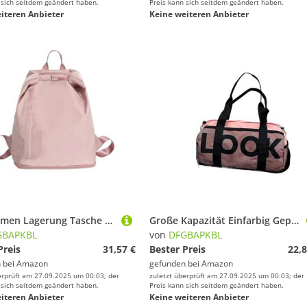
 sich seitdem geändert haben.
Preis kann sich seitdem geändert haben.
iteren Anbieter
Keine weiteren Anbieter
Schwimmen Lagerung Tasche Frauen Trocken Nass Trennung Fitness Rucksack Tragbare Wasserdicht Für Fitness(Pink)
Große Kapazität Einfarbig Gepäck Tasche Handtasche Fitness Yoga Für Fitness(Pink)
GBAPKBL
von
DFGBAPKBL
Preis
31,57 €
Bester Preis
22,8
 bei
Amazon
gefunden bei
Amazon
erprüft am 27.09.2025 um 00:03; der
zuletzt überprüft am 27.09.2025 um 00:03; der
 sich seitdem geändert haben.
Preis kann sich seitdem geändert haben.
iteren Anbieter
Keine weiteren Anbieter