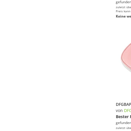
gefunden
zuletzt üb
Preis kann
Keine we
von
DF
Bester 
gefunden
zuletzt üb