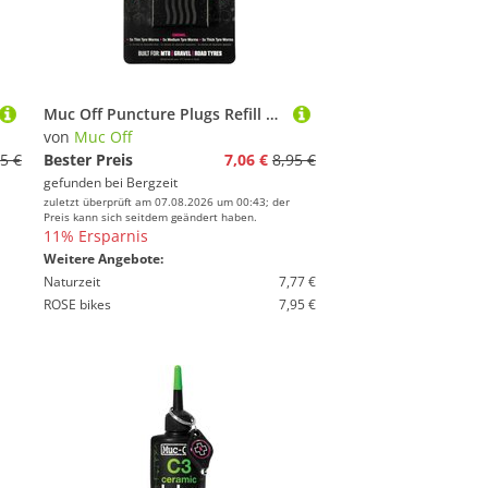
Muc Off Puncture Plugs Refill Pack
von
Muc Off
5 €
Bester Preis
7,06 €
8,95 €
gefunden bei
Bergzeit
zuletzt überprüft am 07.08.2026 um 00:43; der
Preis kann sich seitdem geändert haben.
11% Ersparnis
Weitere Angebote:
Naturzeit
7,77 €
ROSE bikes
7,95 €