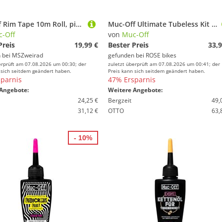
Muc Off Rim Tape 10m Roll, pink - 25 mm
Muc-Off Ultimate Tubeless Kit Road/Gravel/CX
-Off
von
Muc-Off
Preis
19,99 €
Bester Preis
33,9
 bei
MSZweirad
gefunden bei
ROSE bikes
erprüft am 07.08.2026 um 00:30; der
zuletzt überprüft am 07.08.2026 um 00:41; der
 sich seitdem geändert haben.
Preis kann sich seitdem geändert haben.
parnis
47% Ersparnis
Angebote:
Weitere Angebote:
24,25 €
Bergzeit
49,
31,12 €
OTTO
63,
- 10%