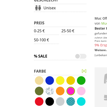
GESCHLECHT
Unisex
Muc Off
PREIS
von
Muc
Bester 
0-25 €
25-50 €
gefunden
zuletzt üb
50-100 €
Preis kann
9% Ersp
Weitere 
(unbekan
% SALE
FARBE