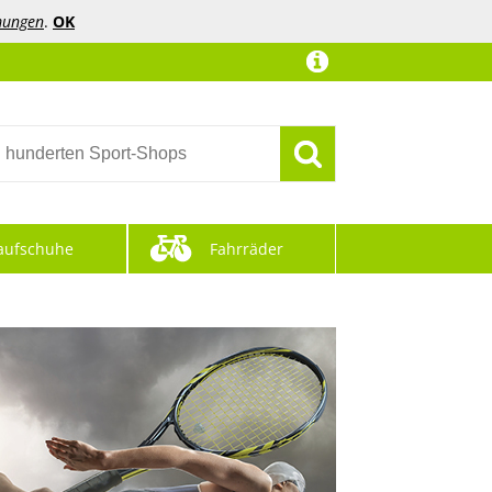
mungen
.
OK
aufschuhe
Fahrräder