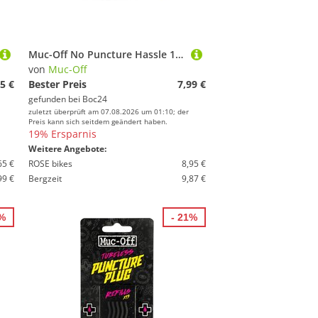
Muc-Off No Puncture Hassle 140 ml
von
Muc-Off
5 €
Bester Preis
7,99 €
gefunden bei
Boc24
zuletzt überprüft am 07.08.2026 um 01:10; der
Preis kann sich seitdem geändert haben.
19% Ersparnis
Weitere Angebote:
65 €
ROSE bikes
8,95 €
99 €
Bergzeit
9,87 €
5%
- 21%