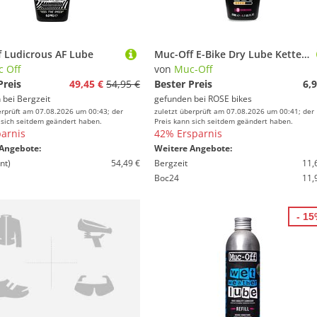
 Ludicrous AF Lube
Muc-Off E-Bike Dry Lube Kettenschmiermittel
 Off
von
Muc-Off
Preis
49,45 €
54,95 €
Bester Preis
6,9
 bei
Bergzeit
gefunden bei
ROSE bikes
erprüft am 07.08.2026 um 00:43; der
zuletzt überprüft am 07.08.2026 um 00:41; der
 sich seitdem geändert haben.
Preis kann sich seitdem geändert haben.
arnis
42% Ersparnis
Angebote:
Weitere Angebote:
nt)
54,49 €
Bergzeit
11,
Boc24
11,
- 1