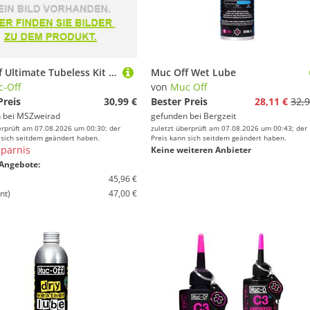
Muc-Off Ultimate Tubeless Kit verschiedene Größen - XC/Gravel 60mm
Muc Off Wet Lube
-Off
von
Muc Off
Preis
30,99 €
Bester Preis
28,11 €
32,9
 bei
MSZweirad
gefunden bei
Bergzeit
erprüft am 07.08.2026 um 00:30; der
zuletzt überprüft am 07.08.2026 um 00:43; der
 sich seitdem geändert haben.
Preis kann sich seitdem geändert haben.
parnis
Keine weiteren Anbieter
Angebote:
45,96 €
nt)
47,00 €