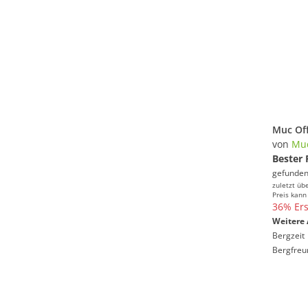
Muc Off
von
Muc
Bester 
gefunden
zuletzt üb
Preis kann
36% Ers
Weitere 
Bergzeit
Bergfreu