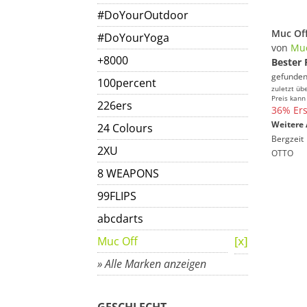
#DoYourOutdoor
#DoYourYoga
von
Muc
+8000
Bester 
gefunden
100percent
zuletzt üb
Preis kann
226ers
36% Ers
Weitere 
24 Colours
Bergzeit
2XU
OTTO
8 WEAPONS
99FLIPS
abcdarts
Muc Off
» Alle Marken anzeigen