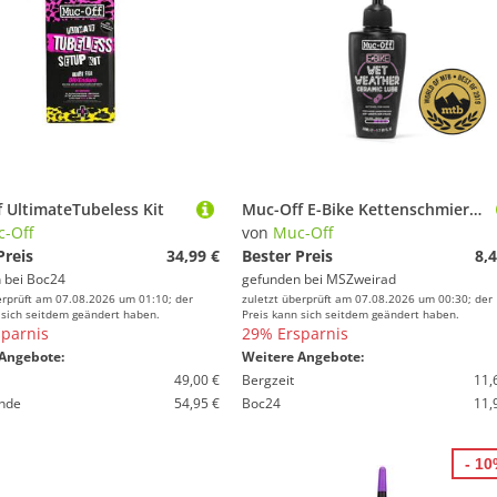
 UltimateTubeless Kit
Muc-Off E-Bike Kettenschmiermittel Wet Lube 50 ml
-Off
von
Muc-Off
Preis
34,99 €
Bester Preis
8,4
 bei
Boc24
gefunden bei
MSZweirad
erprüft am 07.08.2026 um 01:10; der
zuletzt überprüft am 07.08.2026 um 00:30; der
 sich seitdem geändert haben.
Preis kann sich seitdem geändert haben.
parnis
29% Ersparnis
Angebote:
Weitere Angebote:
49,00 €
Bergzeit
11,
nde
54,95 €
Boc24
11,
- 1