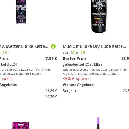
Muc-Off Allwetter E-Bike Kettenöl
Muc-Off E-Bike Dry Lube Kettenschmiermittel
-Off
von
Muc-Off
Preis
7,99 €
Bester Preis
12,9
 bei
Boc24
gefunden bei
ROSE bikes
erprüft am 07.08.2026 um 01:10; der
zuletzt überprüft am 07.08.2026 um 00:41; der
 sich seitdem geändert haben.
Preis kann sich seitdem geändert haben.
parnis
45% Ersparnis
Angebote:
Weitere Angebote:
13,84 €
Bergzeit
23,
16,59 €