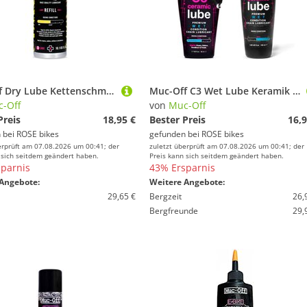
Muc-Off Dry Lube Kettenschmiermittel
Muc-Off C3 Wet Lube Keramik Kettenöl inkl. UV-Lampe
-Off
von
Muc-Off
Preis
18,95 €
Bester Preis
16,9
 bei
ROSE bikes
gefunden bei
ROSE bikes
erprüft am 07.08.2026 um 00:41; der
zuletzt überprüft am 07.08.2026 um 00:41; der
 sich seitdem geändert haben.
Preis kann sich seitdem geändert haben.
parnis
43% Ersparnis
Angebote:
Weitere Angebote:
29,65 €
Bergzeit
26,
Bergfreunde
29,