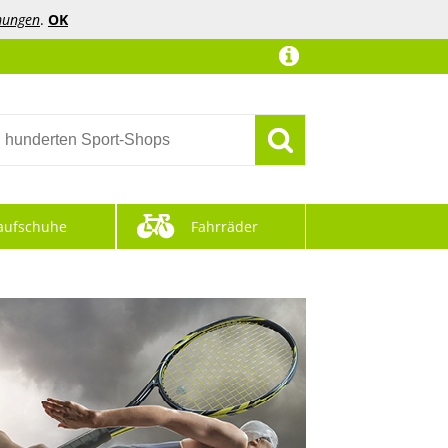
mungen
.
OK
aufschuhe
Fahrräder