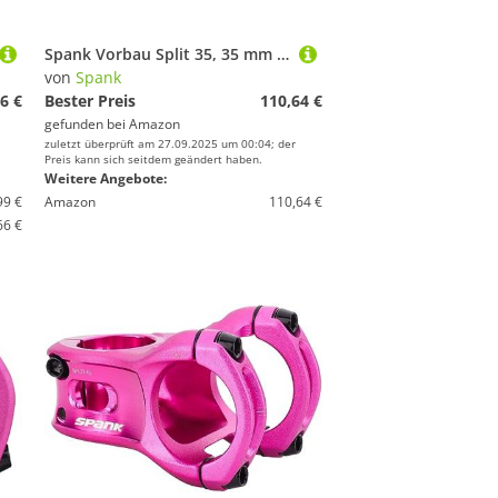
Spank Vorbau Split 35, 35 mm Pink Fahrrad Erwachsene Unisex
von
Spank
6 €
Bester Preis
110,64 €
gefunden bei
Amazon
zuletzt überprüft am 27.09.2025 um 00:04; der
Preis kann sich seitdem geändert haben.
Weitere Angebote:
99 €
Amazon
110,64 €
66 €