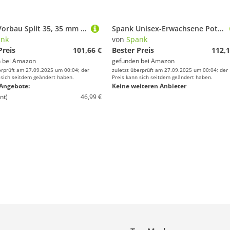
Spank Vorbau Split 35, 35 mm 45 mm Pink Fahrrad Erwachsene Unisex
Spank Unisex-Erwachsene Potence Split, 31.8mm 33mm Pink Fahrradvorbau
ank
von
Spank
Preis
101,66 €
Bester Preis
112,1
 bei
Amazon
gefunden bei
Amazon
erprüft am 27.09.2025 um 00:04; der
zuletzt überprüft am 27.09.2025 um 00:04; der
 sich seitdem geändert haben.
Preis kann sich seitdem geändert haben.
Angebote:
Keine weiteren Anbieter
nt)
46,99 €