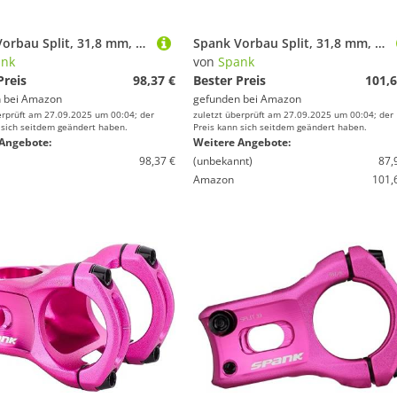
Spank Vorbau Split, 31,8 mm, 38 mm, Pink für Erwachsene, Unisex
Spank Vorbau Split, 31,8 mm, 48 mm, Pink, Unisex
ank
von
Spank
Preis
98,37 €
Bester Preis
101,6
 bei
Amazon
gefunden bei
Amazon
erprüft am 27.09.2025 um 00:04; der
zuletzt überprüft am 27.09.2025 um 00:04; der
 sich seitdem geändert haben.
Preis kann sich seitdem geändert haben.
Angebote:
Weitere Angebote:
98,37 €
(unbekannt)
87,
Amazon
101,