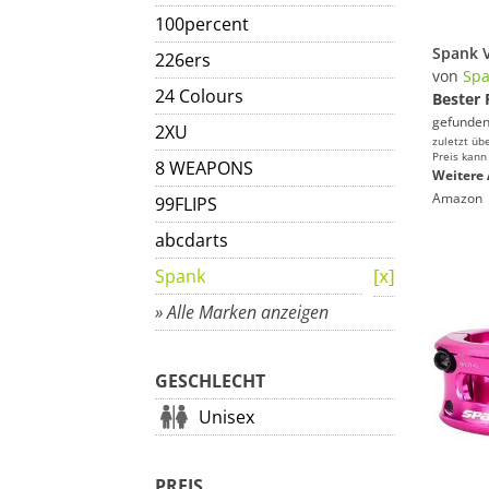
100percent
226ers
von
Sp
24 Colours
Bester 
gefunden
2XU
zuletzt üb
Preis kann
8 WEAPONS
Weitere 
Amazon
99FLIPS
abcdarts
Spank
» Alle Marken anzeigen
GESCHLECHT
Unisex
PREIS