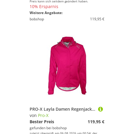
Preis kann sich seitdem geändert haben.
10% Ersparnis
Weitere Angebote:
bobshop
119,95 €
PRO-X Layla Damen Regenjacke, Größe 44
von
Pro-X
Bester Preis
119,95 €
gefunden bei
bobshop
zuletzt überprüft am 06.08.2026 um 00:54; der