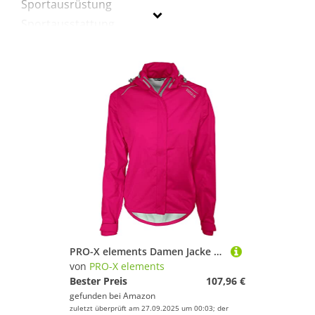
Sportausrüstung
Sportausstattung
Sportbekleidung
Wandern
Pro-X
Geschlecht
Preis
Pink
PRO-X elements Damen Jacke Layla, Jazzy, 42, 6650
von
PRO-X elements
Bester Preis
107,96 €
gefunden bei
Amazon
zuletzt überprüft am 27.09.2025 um 00:03; der