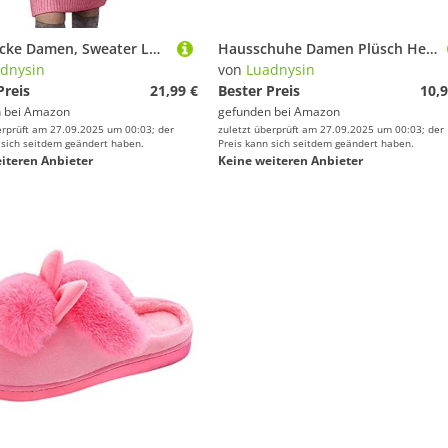
Strickjacke Damen, Sweater Longpullover Strick Oversize Rollkragen Winterkleidung Strickpullover Lässig Pulloverkleid Rollkragenpullover Lässig Für Leggings Festlich Longpulli
Hausschuhe Damen Plüsch Herren, Pantoffeln Warm rutschfeste Hausschuhe Slippers Fluffy Damen-Hausschuhe Unisex House Hüttenschuhe Winterhausschuhe Filzpantoffeln Heimschuhe Schlappen Plüschschuhe
dnysin
von
Luadnysin
Preis
21,99 €
Bester Preis
10,9
 bei
Amazon
gefunden bei
Amazon
erprüft am 27.09.2025 um 00:03; der
zuletzt überprüft am 27.09.2025 um 00:03; der
 sich seitdem geändert haben.
Preis kann sich seitdem geändert haben.
iteren Anbieter
Keine weiteren Anbieter