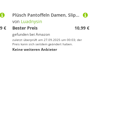
Plüsch Pantoffeln Damen, Slippers Flauschige Winter Hausschuhe Schlappen Plüsch Plüschschuhe Geschlossen Katze Pantoffeln Damen-Hausschuhe Hüttenschuhe Haus Schuhe Filzpantoffeln Winterhausschuhe
von
Luadnysin
9 €
Bester Preis
10,99 €
gefunden bei
Amazon
zuletzt überprüft am 27.09.2025 um 00:03; der
Preis kann sich seitdem geändert haben.
Keine weiteren Anbieter