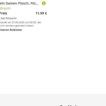
Pantoffeln Damen Plüsch, Filzpantoffeln Warm Winter Schlappen Hüttenschuhe Memory Foam Plüschschuhe Fuzzy Paare Hausschuhe Haus Schuhe Slippers Filzhausschuhe Pantoffeln Heimschuhe
dnysin
Preis
11,99 €
 bei
Amazon
erprüft am 27.09.2025 um 00:03; der
 sich seitdem geändert haben.
iteren Anbieter