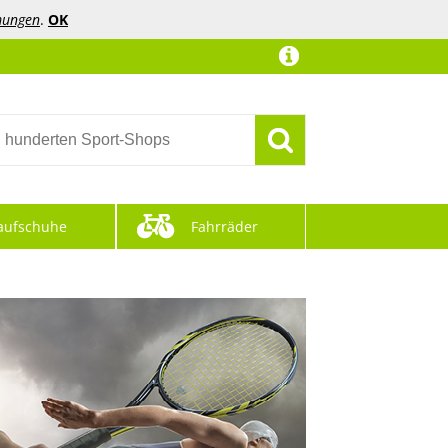
mungen
.
OK
aufschuhe
Fahrräder