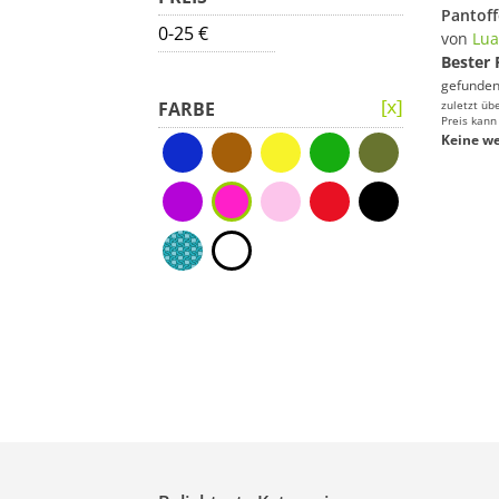
0-25 €
von
Lua
Bester 
gefunden
FARBE
zuletzt üb
Preis kann
Keine we