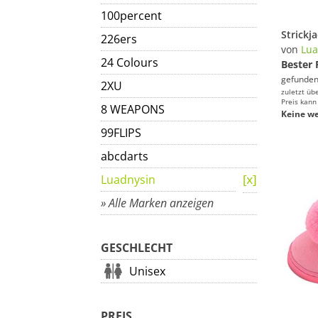
100percent
226ers
von
Lua
24 Colours
Bester 
gefunden
2XU
zuletzt üb
Preis kann
8 WEAPONS
Keine we
99FLIPS
abcdarts
Luadnysin
» Alle Marken anzeigen
GESCHLECHT
Unisex
PREIS