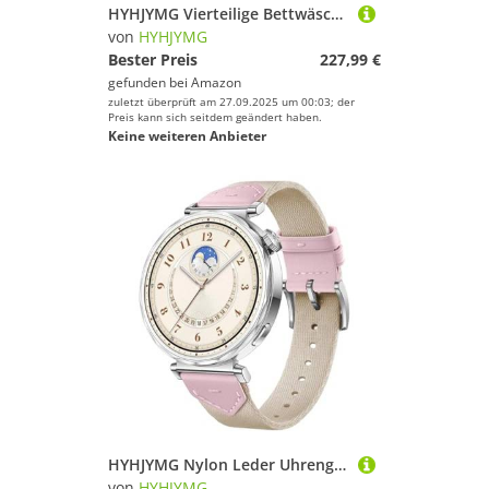
HYHJYMG Vierteilige Bettwäsche-Set Ruffle Queen Twin Gewaschene Mikrofaser-Bettwäsche Shabby Chic Bauernhaus Duvet Cover Kissen Shams Bett Vier Teile Set (Bianco-King 220x240 cm 3pcs
von
HYHJYMG
Bester Preis
227,99 €
gefunden bei
Amazon
zuletzt überprüft am 27.09.2025 um 00:03; der
Preis kann sich seitdem geändert haben.
Keine weiteren Anbieter
HYHJYMG Nylon Leder Uhrengurt für Uhr GT5 GT4 41mm Smart Armband Ersatz Armband Uhrenbands
von
HYHJYMG