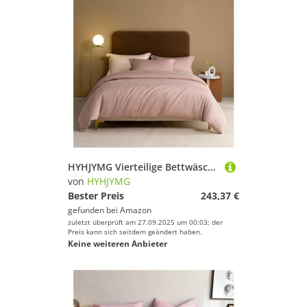
HYHJYMG Vierteilige Bettwäschesetbett Vier Stücke Set, graulila, Feste Farbbettbedeckungsbett/ausgestattete Blechkissen Kissen King Luxus weich 1000 tc Baumwollbett
von
HYHJYMG
Bester Preis
243,37 €
gefunden bei
Amazon
zuletzt überprüft am 27.09.2025 um 00:03; der
Preis kann sich seitdem geändert haben.
Keine weiteren Anbieter