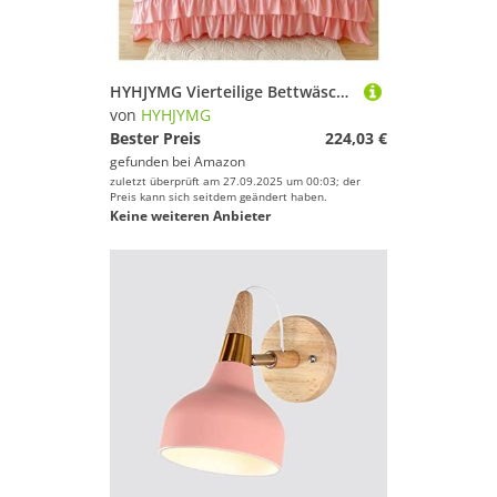
HYHJYMG Vierteilige Bettwäsche-Set Ruffle Queen Twin Gewaschene Mikrofaser-Bettwäsche Shabby Chic Bauernhaus Duvet Cover Kissen Shams Bett Vier Teile Set (Bianco-King 220x240 cm 3pcs
von
HYHJYMG
Bester Preis
224,03 €
gefunden bei
Amazon
zuletzt überprüft am 27.09.2025 um 00:03; der
Preis kann sich seitdem geändert haben.
Keine weiteren Anbieter