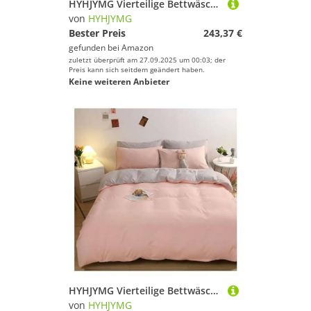
HYHJYMG Vierteilige Bettwäschesetbett Vier Stücke Set, graulila, Feste Farbbettbedeckungsbett/ausgestattete Blechkissen Kissen King Luxus weich 1000 tc Baumwollbett
von
HYHJYMG
Bester Preis
243,37 €
gefunden bei
Amazon
zuletzt überprüft am 27.09.2025 um 00:03; der
Preis kann sich seitdem geändert haben.
Keine weiteren Anbieter
HYHJYMG Vierteilige Bettwäsche-Set-Bett Vier Stücke Feste Farbbudenabdeckung Single Queen Kingsize
von
HYHJYMG