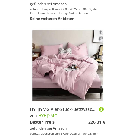
gefunden bei
Amazon
zuletzt überprüft am 27.09.2025 um 00:03; der
Preis kann sich seitdem geändert haben.
Keine weiteren Anbieter
HYHJYMG Vier-Stück-Bettwäsche-Set Vier Teile Set, Bettwäsche EIN-Bett-Blätterblatt Schlafzimmer Bettzug Sets, Twin (Purple-Queen
von
HYHJYMG
Bester Preis
226,31 €
gefunden bei
Amazon
zuletzt überprüft am 27.09.2025 um 00:03; der