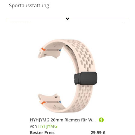
Sportausstattung
HYHJYMG
Geschlecht
Preis
Pink
HYHJYMG 20mm Riemen für Watch 4 5 Pro 6 7 7lte 44mm 40mm Uhr 4/6 Klassisches Silikonband ohne Lücken Armbandkorrea
von
HYHJYMG
Bester Preis
29,99 €