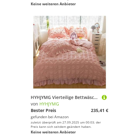
Keine weiteren Anbieter
HYHJYMG Vierteilige Bettwäsche-Set Vier Teile Prinzessin Set mit Pompom Bettdecke Cover Queen-Size-Bettwäsche King Sets King, Bett Leinen (rosa
von
HYHJYMG
Bester Preis
235,41 €
gefunden bei
Amazon
zuletzt überprüft am 27.09.2025 um 00:03; der
Preis kann sich seitdem geändert haben.
Keine weiteren Anbieter