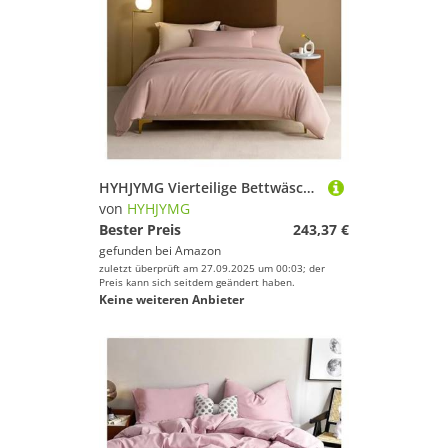
HYHJYMG Vierteilige Bettwäschesetbett Vier Stücke Set, graulila, Feste Farbbettbedeckungsbett/ausgestattete Blechkissen Kissen King Luxus weich 1000 tc Baumwollbett
von
HYHJYMG
Bester Preis
243,37 €
gefunden bei
Amazon
zuletzt überprüft am 27.09.2025 um 00:03; der
Preis kann sich seitdem geändert haben.
Keine weiteren Anbieter