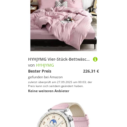
HYHJYMG Vier-Stück-Bettwäsche-Set Vier Teile Set, Bettwäsche EIN-Bett-Blätterblatt Schlafzimmer Bettzug Sets, Twin (Purple-Queen
von
HYHJYMG
Bester Preis
226,31 €
gefunden bei
Amazon
zuletzt überprüft am 27.09.2025 um 00:03; der
Preis kann sich seitdem geändert haben.
Keine weiteren Anbieter