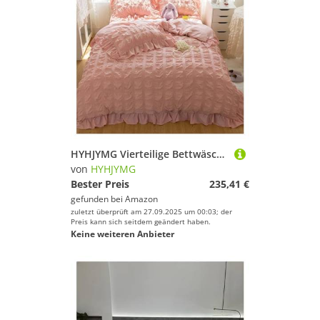
HYHJYMG Vierteilige Bettwäsche-Set Vier Teile Prinzessin Set mit Pompom Bettdecke Cover Queen-Size-Bettwäsche King Sets King, Bett Leinen (rosa
von
HYHJYMG
Bester Preis
235,41 €
gefunden bei
Amazon
zuletzt überprüft am 27.09.2025 um 00:03; der
Preis kann sich seitdem geändert haben.
Keine weiteren Anbieter