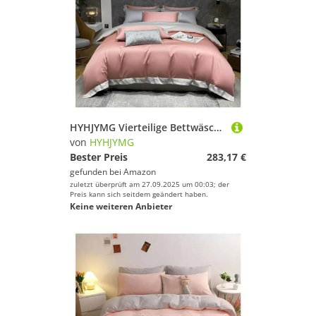
HYHJYMG Vierteilige Bettwäschesetbett Vier Stücke Baumwoll Luxus-Stickerei Bettwäsche 400 TC Duvet Cover flach eingestaltetes Blatt mit Kissenbezug 4pcs (Blu-Queen
von
HYHJYMG
Bester Preis
283,17 €
gefunden bei
Amazon
zuletzt überprüft am 27.09.2025 um 00:03; der
Preis kann sich seitdem geändert haben.
Keine weiteren Anbieter