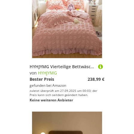
HYHJYMG Vierteilige Bettwäsche-Set Vier Teile Prinzessin Set mit Pompom Bettdecke Cover Queen-Size-Bettwäsche King Sets King, Bett Leinen (rosa
von
HYHJYMG
Bester Preis
238,99 €
gefunden bei
Amazon
zuletzt überprüft am 27.09.2025 um 00:03; der
Preis kann sich seitdem geändert haben.
Keine weiteren Anbieter