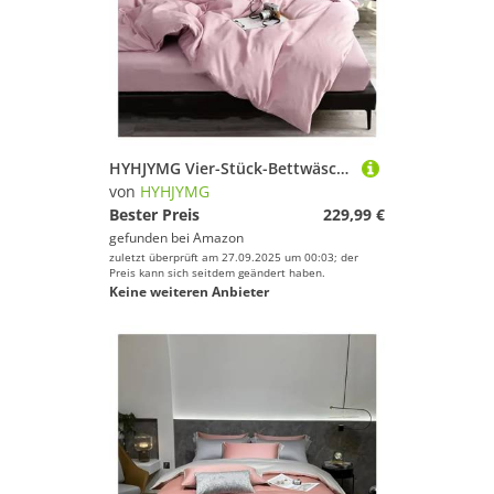
HYHJYMG Vier-Stück-Bettwäsche-Set Vier Teile Set, Bettwäsche EIN-Bett-Blätterblatt Schlafzimmer Bettzug Sets, Twin (Purple-Queen
von
HYHJYMG
Bester Preis
229,99 €
gefunden bei
Amazon
zuletzt überprüft am 27.09.2025 um 00:03; der
Preis kann sich seitdem geändert haben.
Keine weiteren Anbieter