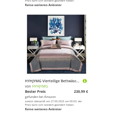
Preis kann sich seitdem geändert haben.
Keine weiteren Anbieter
HYHJYMG Vierteilige Bettwäsche Set Luxus 1000TC Egyptian Baumwoll Stickerei Bettwäsche Königin/Kingsize 4pcs Bettdecke Bettschatz -Kissenbezugsbett Vier Teile Set,
von
HYHJYMG
Bester Preis
230,99 €
gefunden bei
Amazon
zuletzt überprüft am 27.09.2025 um 00:03; der
Preis kann sich seitdem geändert haben.
Keine weiteren Anbieter