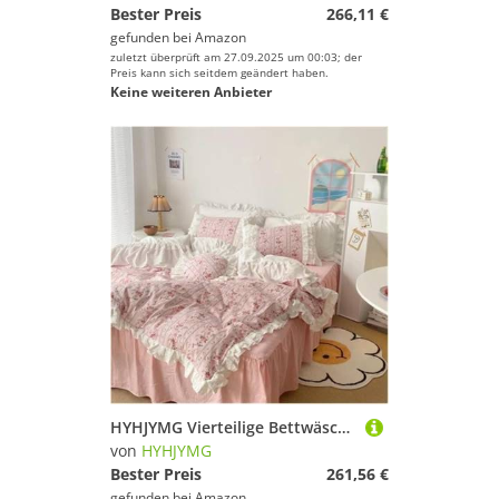
Bester Preis
266,11 €
gefunden bei
Amazon
zuletzt überprüft am 27.09.2025 um 00:03; der
Preis kann sich seitdem geändert haben.
Keine weiteren Anbieter
HYHJYMG Vierteilige Bettwäsche-Set Vier Stücke Vintage Rüschenspitze Betten Queen-Size-Schlafzimmer Set Blech Bedruckt
von
HYHJYMG
Bester Preis
261,56 €
gefunden bei
Amazon