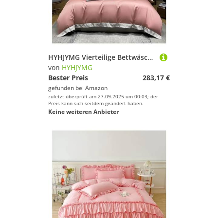
HYHJYMG Vierteilige Bettwäschesetbett Vier Stücke Baumwoll Luxus-Stickerei Bettwäsche 400 TC Duvet Cover flach eingestaltetes Blatt mit Kissenbezug 4pcs (Blu-Queen
von
HYHJYMG
Bester Preis
283,17 €
gefunden bei
Amazon
zuletzt überprüft am 27.09.2025 um 00:03; der
Preis kann sich seitdem geändert haben.
Keine weiteren Anbieter