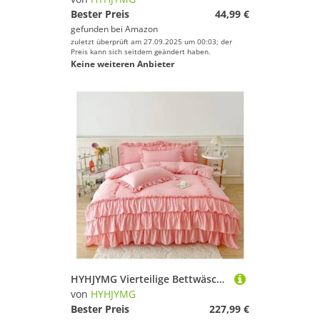
Bester Preis
44,99 €
gefunden bei
Amazon
zuletzt überprüft am 27.09.2025 um 00:03; der
Preis kann sich seitdem geändert haben.
Keine weiteren Anbieter
HYHJYMG Vierteilige Bettwäsche-Set Ruffle Queen Twin Gewaschene Mikrofaser-Bettwäsche Shabby Chic Bauernhaus Duvet Cover Kissen Shams Bett Vier Teile Set (Bianco-King 220x240 cm 3pcs
von
HYHJYMG
Bester Preis
227,99 €