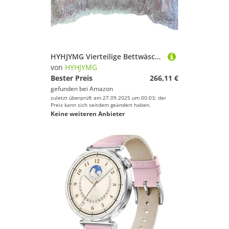
HYHJYMG Vierteilige Bettwäsche-Set Vier Stücke Luxus Hochzeitsbettwäsche Set Bett Wäsche Bettdecke Abdeckungssets mit Stickfaden Langes Grundnahrungsmittel Baumwollblau Prinzessin 3/4 PCs (Blu-Queen
von
HYHJYMG
Bester Preis
266,11 €
gefunden bei
Amazon
zuletzt überprüft am 27.09.2025 um 00:03; der
Preis kann sich seitdem geändert haben.
Keine weiteren Anbieter