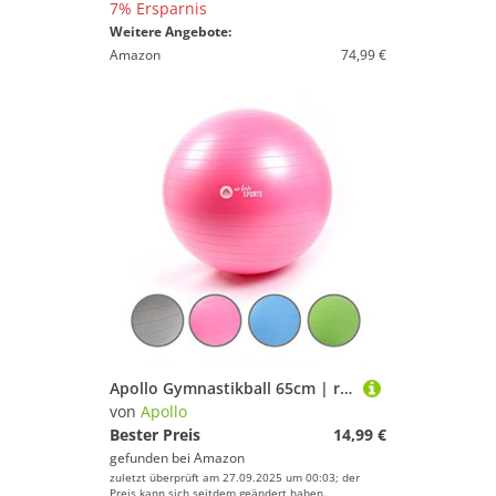
7% Ersparnis
Weitere Angebote:
Amazon
74,99 €
Apollo Gymnastikball 65cm | robuster Fitnessball und Sitzball Inkl. Pumpe | Rückenschonender Gymnastikball fürs Büro, Yoga | Ball fürs Workout - in 4 Farben
von
Apollo
Bester Preis
14,99 €
gefunden bei
Amazon
zuletzt überprüft am 27.09.2025 um 00:03; der
Preis kann sich seitdem geändert haben.