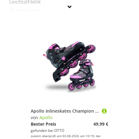
Leichtathletik
Skateboarding
Sportausrüstung
Turnen & Gymnastik
Apollo
Geschlecht
Preis
Pink
Apollo Inlineskates Champion Verstellbare Inlineskates für Kinder und Erwachsene, Größe 31-42, mit LED Rollen
von
Apollo
Bester Preis
49,99 €
gefunden bei
OTTO
zuletzt überprüft am 03.08.2026 um 10:19; der