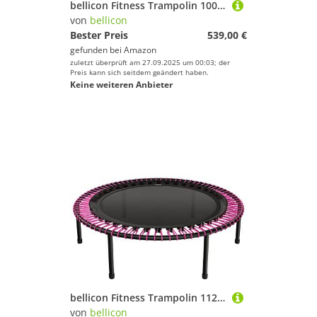
bellicon Fitness Trampolin 100cm (Pink) | Stabile Schraubbeine & Seilring-Federung bis zu 150 kg (Extra Stark) | 3-teiliger Rahmen | Made in Germany
von
bellicon
Bester Preis
539,00 €
gefunden bei
Amazon
zuletzt überprüft am 27.09.2025 um 00:03; der
Preis kann sich seitdem geändert haben.
Keine weiteren Anbieter
bellicon Fitness Trampolin 112cm (Pink) |Praktische Klappbeine & Seilring-Federung bis 120kg (Stark) | Dreiteiliger Rahmen | Made in Germany
von
bellicon