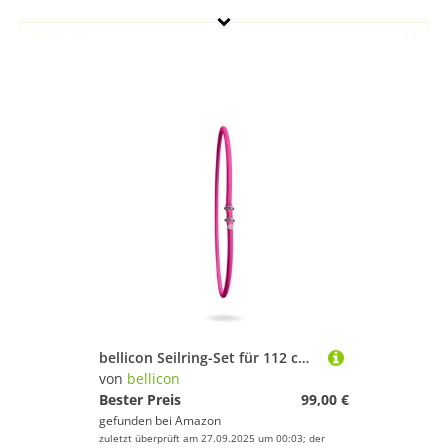
Bellicon
Geschlecht
Preis
Pink
bellicon Seilring-Set für 112 cm Rebounder (Pink – Stark, bis 120 kg) | 36 Original Naturkautschuk Seilringe
von
bellicon
Bester Preis
99,00 €
gefunden bei
Amazon
zuletzt überprüft am 27.09.2025 um 00:03; der