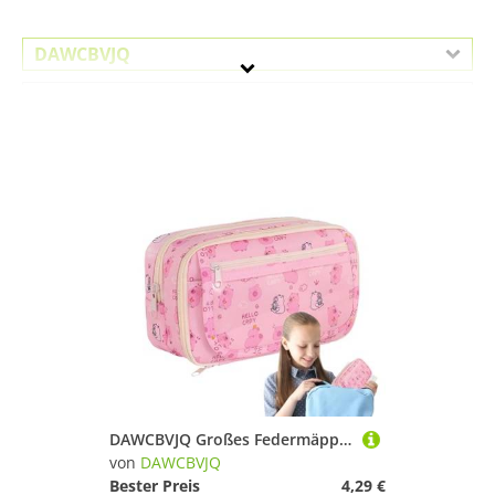
DAWCBVJQ
Geschlecht
Preis
Pink
DAWCBVJQ Großes Federmäppchen, 21.5x8.5x12.5cm Capybara Federtasche, Capybara Federmäppchen, Bleistift Tasche Kinder, Aesthetic Mäppchen, Niedliches Federmäppche
von
DAWCBVJQ
Bester Preis
4,29 €