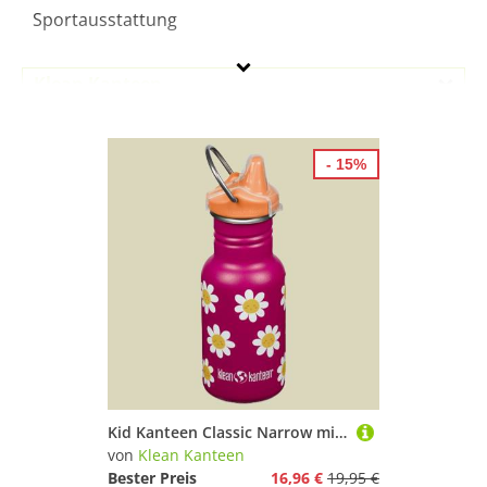
Sportausstattung
Klean Kanteen
Geschlecht
- 15%
Preis
% Sale
Pink
Kid Kanteen Classic Narrow mit Sippy Cap mehrfarbig Blumen 355 - Happy Flowers
von
Klean Kanteen
Bester Preis
16,96 €
19,95 €