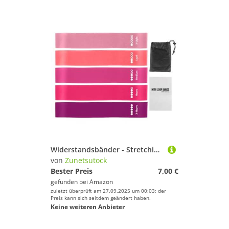
Widerstandsbänder - Stretching -Übungsgürtel, Beine Arme Butt Workout, Ganzkörper -Fitness -Trainingskraft und Toning | Muskelaufbau -Übungssitzung Indoor Outdoor Yoga Training für Männer Männer
von
Zunetsutock
Bester Preis
7,00 €
gefunden bei
Amazon
zuletzt überprüft am 27.09.2025 um 00:03; der
Preis kann sich seitdem geändert haben.
Keine weiteren Anbieter