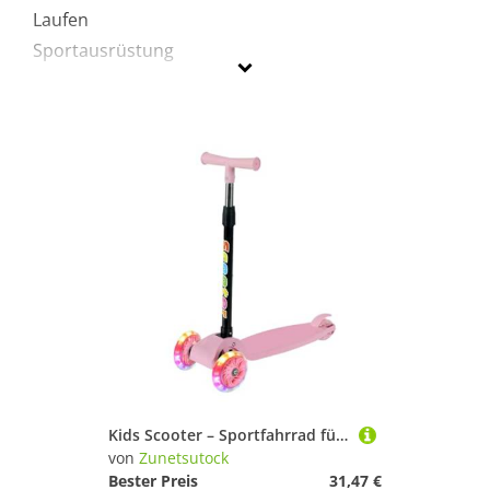
Laufen
Sportausrüstung
Zunetsutock
Geschlecht
Preis
Pink
Kids Scooter – Sportfahrrad für Kinder, faltbar, drei LED- | Langlebiger, leichter, strapazierfähiger und leichter Kickroller für , Anfänger, Outdoor, Camping
von
Zunetsutock
Bester Preis
31,47 €