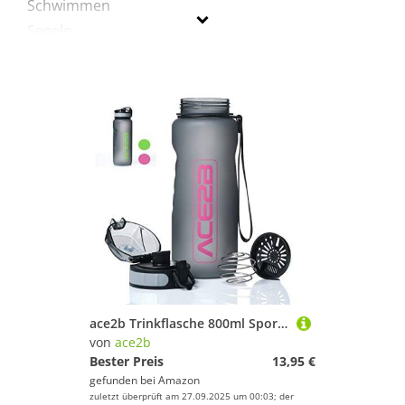
Schwimmen
Segeln
Sportausrüstung
ACE2B
Geschlecht
Preis
Pink
ace2b Trinkflasche 800ml Sport & Fitness mit Shaker Ball für Eiweiß Protein Shakes + Sieb I Sportflasche für Fitnessstudio Fahrrad Outdoor I Tritan BPA frei, auslaufsicher
von
ace2b
Bester Preis
13,95 €
gefunden bei
Amazon
zuletzt überprüft am 27.09.2025 um 00:03; der