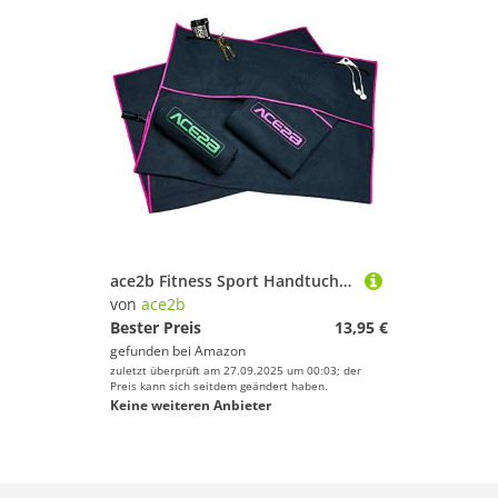
ace2b Fitness Sport Handtuch Mikrofaser – schnelltrocknend, platzsparend, leicht / 2 Taschen mit Überzug für Gerätetraining, Fitnessstudio, Gym / 120x55cm XL groß (pink)
von
ace2b
Bester Preis
13,95 €
gefunden bei
Amazon
zuletzt überprüft am 27.09.2025 um 00:03; der
Preis kann sich seitdem geändert haben.
Keine weiteren Anbieter