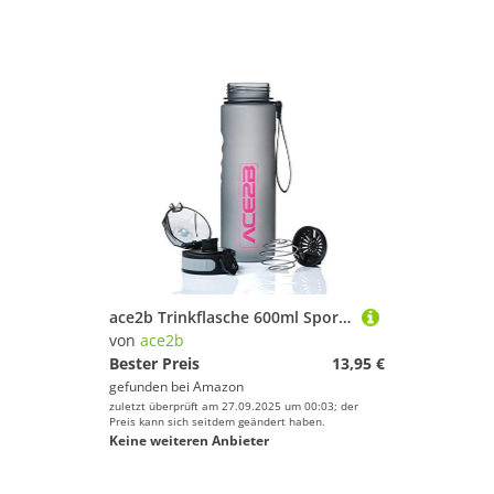
ace2b Trinkflasche 600ml Sport & Fitness mit Shaker Ball für Eiweiß Protein Shakes + Sieb I Sportflasche für Fitnessstudio Fahrrad Outdoor I Tritan BPA frei, auslaufsicher
von
ace2b
Bester Preis
13,95 €
gefunden bei
Amazon
zuletzt überprüft am 27.09.2025 um 00:03; der
Preis kann sich seitdem geändert haben.
Keine weiteren Anbieter