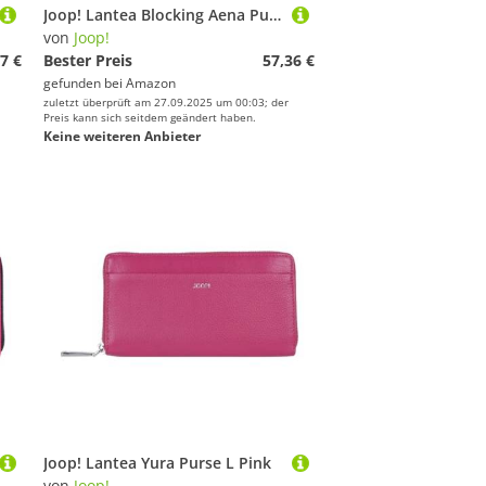
Joop! Lantea Blocking Aena Purse S Pink
von
Joop!
7 €
Bester Preis
57,36 €
gefunden bei
Amazon
zuletzt überprüft am 27.09.2025 um 00:03; der
Preis kann sich seitdem geändert haben.
Keine weiteren Anbieter
Joop! Lantea Yura Purse L Pink
von
Joop!