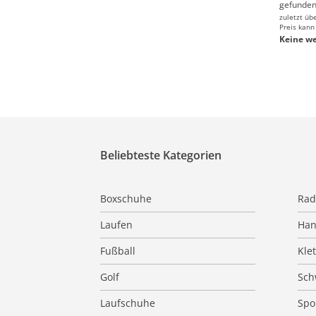
gefunden
zuletzt üb
Preis kann
Keine we
Beliebteste Kategorien
Boxschuhe
Rad
Laufen
Han
Fußball
Kle
Golf
Sc
Laufschuhe
Spo