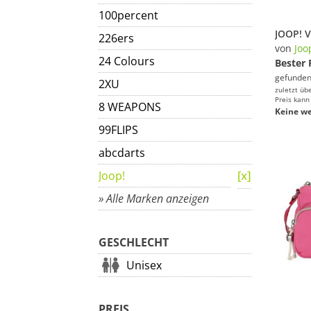
100percent
JOOP! V
226ers
von
Joo
24 Colours
Bester 
gefunden
2XU
zuletzt üb
Preis kann
8 WEAPONS
Keine we
99FLIPS
abcdarts
Joop!
» Alle Marken anzeigen
GESCHLECHT
Unisex
PREIS