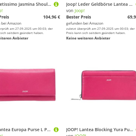
Joop! Lietissimo Jasmina Shoulderbag S Pink
Joop! Leder Geldbörse Lantea Cosma Purse Pink Purpur
p!
von
Joop!
Preis
104,96 €
Bester Preis
69,9
 bei
Amazon
gefunden bei
Amazon
erprüft am 27.09.2025 um 00:03; der
zuletzt überprüft am 27.09.2025 um 00:03; der
 sich seitdem geändert haben.
Preis kann sich seitdem geändert haben.
iteren Anbieter
Keine weiteren Anbieter
Joop! Lantea Europa Purse L Pink
JOOP! Lantea Blocking Yura Purse L Pink
p!
von
JOOP!