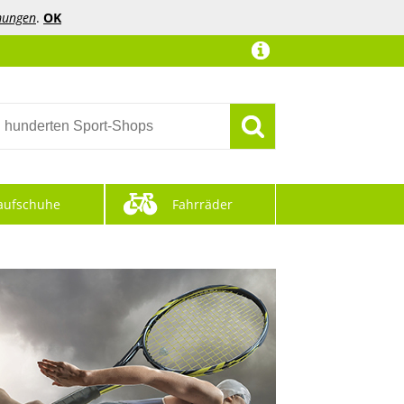
mungen
.
OK
aufschuhe
Fahrräder