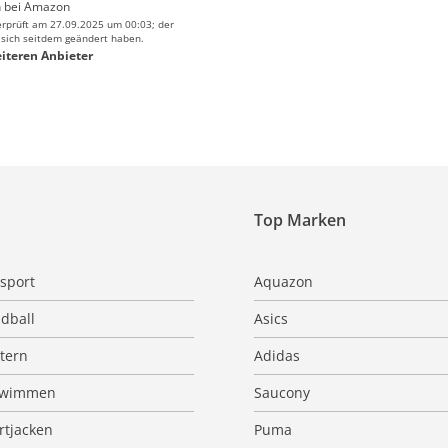
 bei
Amazon
erprüft am 27.09.2025 um 00:03; der
 sich seitdem geändert haben.
iteren Anbieter
Top Marken
sport
Aquazon
dball
Asics
ttern
Adidas
hwimmen
Saucony
rtjacken
Puma