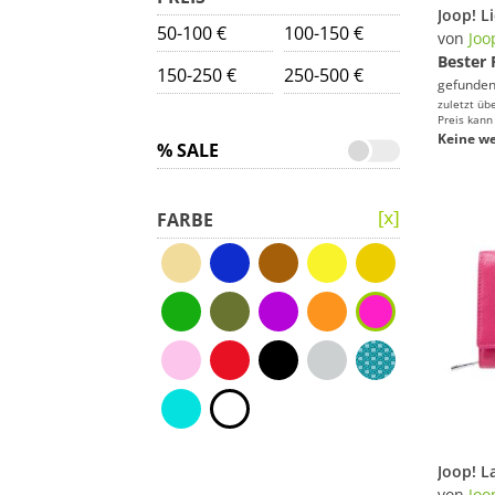
50-100 €
100-150 €
von
Joo
Bester 
150-250 €
250-500 €
gefunden
zuletzt üb
Preis kann
Keine we
% SALE
FARBE
von
Joo