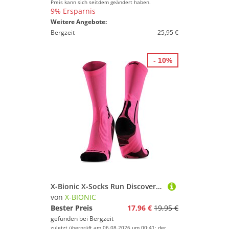
Preis kann sich seitdem geändert haben.
9% Ersparnis
Weitere Angebote:
Bergzeit
25,95 €
- 10%
X-Bionic X-Socks Run Discover Crew Socken
von
X-BIONIC
Bester Preis
17,96 €
19,95 €
gefunden bei
Bergzeit
zuletzt überprüft am 06.08.2026 um 00:41; der