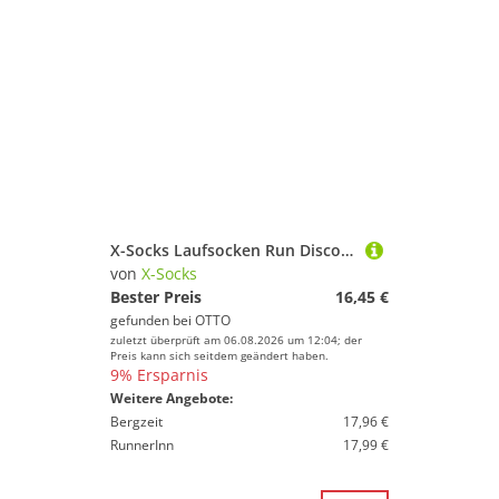
X-Socks Laufsocken Run Discover Crew fluo pink/schwarz Herren - 1 Paar
von
X-Socks
Bester Preis
16,45 €
gefunden bei
OTTO
zuletzt überprüft am 06.08.2026 um 12:04; der
Preis kann sich seitdem geändert haben.
9% Ersparnis
Weitere Angebote:
Bergzeit
17,96 €
RunnerInn
17,99 €