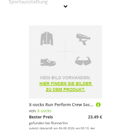
Sportausstattung
X-Bionic
Geschlecht
Preis
% Sale
Pink
X-socks Run Perform Crew Socks Rosa EU 45-47
von
X-socks
Bester Preis
23,49 €
gefunden bei
RunnerInn
zuletzt überprüft am 06.08.2026 um 00:13; der