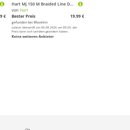
Hart Mj 150 M Braided Line Durchsichtig 0.060 mm
von
Hart
9 €
Bester Preis
19,99 €
gefunden bei
WaveInn
zuletzt überprüft am 06.08.2026 um 00:20; der
Preis kann sich seitdem geändert haben.
Keine weiteren Anbieter