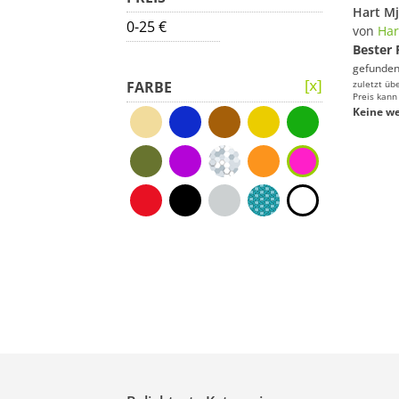
0-25 €
von
Har
Bester 
gefunden
FARBE
zuletzt üb
Preis kann
Keine we