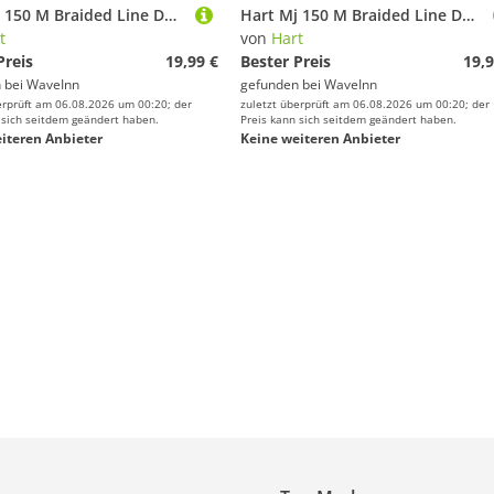
Hart Mj 150 M Braided Line Durchsichtig 0.100 mm
Hart Mj 150 M Braided Line Durchsichtig 0.080 mm
t
von
Hart
Preis
19,99 €
Bester Preis
19,9
 bei
WaveInn
gefunden bei
WaveInn
erprüft am 06.08.2026 um 00:20; der
zuletzt überprüft am 06.08.2026 um 00:20; der
 sich seitdem geändert haben.
Preis kann sich seitdem geändert haben.
iteren Anbieter
Keine weiteren Anbieter