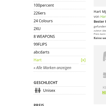
100percent
226ers
von
Har
24 Colours
Bester 
gefunden
2XU
zuletzt üb
Preis kann
8 WEAPONS
Keine we
99FLIPS
abcdarts
Hart
» Alle Marken anzeigen
GESCHLECHT
Unisex
PREIS