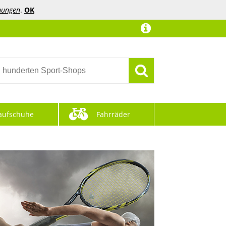
mungen
.
OK
aufschuhe
Fahrräder