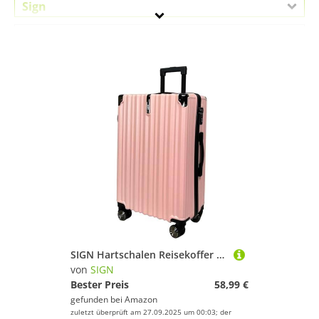
Sign
Geschlecht
Preis
% Sale
Pink
SIGN Hartschalen Reisekoffer Trolley ABS Tasche Leicht 4 Doppelrollen (Handgepäck-Mittel-Groß-Set) Nummernschloss (Pink, Großer Koffer (75cm))
von
SIGN
Bester Preis
58,99 €
gefunden bei
Amazon
zuletzt überprüft am 27.09.2025 um 00:03; der