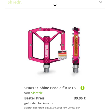
Shredr.
Geschlecht
Preis
Pink
SHREDR. Shine Pedale für MTB | Hochwertige Flatpedals fürs Mountainbike | Mit Reflektoren (StVZO konform). (pink, M)
von
Shredr.
Bester Preis
39,95 €
gefunden bei
Amazon
zuletzt überprüft am 27.09.2025 um 00:03; der