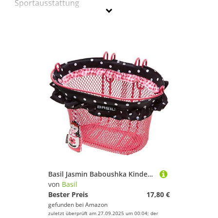
Sportausstattung
Basil
Geschlecht
Preis
Pink
Basil Jasmin Baboushka Kinder-Fahrradkorb – Vorderrad – Stahl – mit Pendel und Deko – Lenkerhaken – Rosa
von
Basil
Bester Preis
17,80 €
gefunden bei
Amazon
zuletzt überprüft am 27.09.2025 um 00:04; der