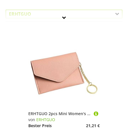
ERHTGUO
Geschlecht
Preis
Pink
ERHTGUO 2pcs Mini Women's Ultra Thin Card Holder Wallet with Keychain PU Leather Hasp Case Business Cover Lady Coin Money Pouch(Pink)
von
ERHTGUO
Bester Preis
21,21 €