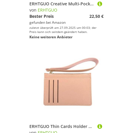
ERHTGUO Creative Multi-Pockets PU Leather Credit Card Holder Wallet Men's Id Travel Cash Pouch Women's Cardholders(Pink)
von
ERHTGUO
Bester Preis
22,50 €
gefunden bei
Amazon
zuletzt überprüft am 27.09.2025 um 00:03; der
Preis kann sich seitdem geändert haben.
Keine weiteren Anbieter
ERHTGUO Thin Cards Holder Wallet Organizer Women Men Business Card Holders Wallets Slim Bank Credit ID Cover Coin Pouch Case(Pink)
von
ERHTGUO