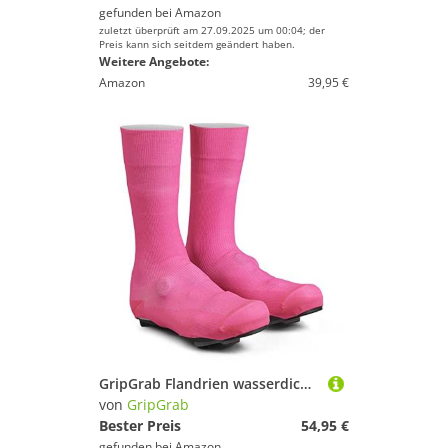
gefunden bei
Amazon
zuletzt überprüft am 27.09.2025 um 00:04; der
Preis kann sich seitdem geändert haben.
Weitere Angebote:
Amazon
39,95 €
GripGrab Flandrien wasserdichte Rennrad Überschuhe Knitted Aero Regenschutz Radsport Übersocken Gestrickte Cover Socks
von
GripGrab
Bester Preis
54,95 €
gefunden bei
Amazon