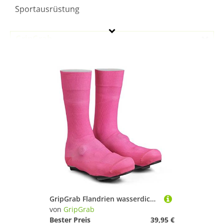
Sportausrüstung
GripGrab
Geschlecht
Preis
% Sale
Pink
GripGrab Flandrien wasserdichte Rennrad Überschuhe Knitted Aero Regenschutz Radsport Übersocken Gestrickte Cover Socks
von
GripGrab
Bester Preis
39,95 €