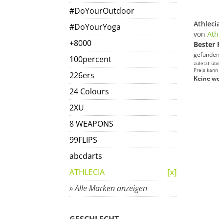
#DoYourOutdoor
Athlec
#DoYourYoga
von
Ath
+8000
Bester 
gefunden
100percent
zuletzt üb
Preis kann
226ers
Keine we
24 Colours
2XU
8 WEAPONS
99FLIPS
abcdarts
ATHLECIA
» Alle Marken anzeigen