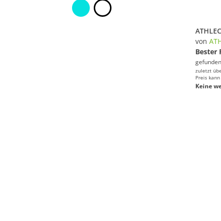
ATHLECI
von
ATH
Bester 
gefunden
zuletzt üb
Preis kann
Keine we