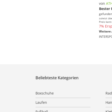
von
ATH
Bester 
gefunden
zuletzt üb
Preis kann
7% Ersp
Weitere 
INTERSP
Beliebteste Kategorien
Boxschuhe
Rad
Laufen
Han
Fußball
Kle