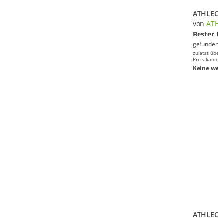
ATHLECI
von
ATH
Bester 
gefunden
zuletzt üb
Preis kann
Keine we