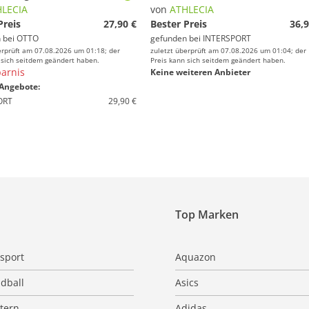
LECIA
von
ATHLECIA
Preis
27,90 €
Bester Preis
36,9
 bei
OTTO
gefunden bei
INTERSPORT
erprüft am 07.08.2026 um 01:18; der
zuletzt überprüft am 07.08.2026 um 01:04; der
 sich seitdem geändert haben.
Preis kann sich seitdem geändert haben.
arnis
Keine weiteren Anbieter
Angebote:
ORT
29,90 €
Top Marken
sport
Aquazon
dball
Asics
ttern
Adidas