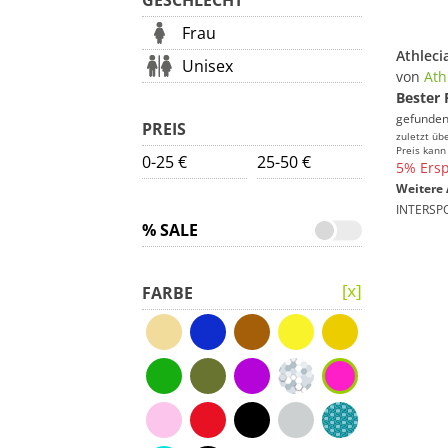
GESCHLECHT
Frau
Athlec
Unisex
von
Ath
Bester 
gefunden
PREIS
zuletzt üb
Preis kann
0-25 €
25-50 €
5% Ersp
Weitere 
INTERSP
% SALE
FARBE