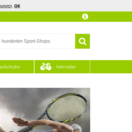
mungen
.
OK
aufschuhe
Fahrräder