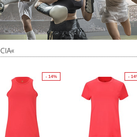
CIA«
- 14%
- 1