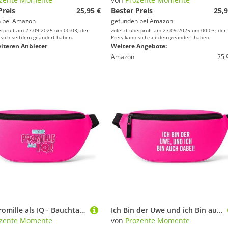
Preis
25,95 €
Bester Preis
25,9
 bei
Amazon
gefunden bei
Amazon
erprüft am 27.09.2025 um 00:03; der
zuletzt überprüft am 27.09.2025 um 00:03; der
 sich seitdem geändert haben.
Preis kann sich seitdem geändert haben.
iteren Anbieter
Weitere Angebote:
Amazon
25,
Mehr Promille als IQ - Bauchtasche - Bauchtasche | Malle | Party | Urlaub | lustige Sprüche | Festival | Umhängetasche | Pink
Ich Bin der Uwe und ich Bin auch dabei! - Bauchtasche Personalisiert - Bauchtasche | Malle | Party | Urlaub | lustige Sprüche | Festival | Umhängetasche| Pink
zente Momente
von
Prozente Momente