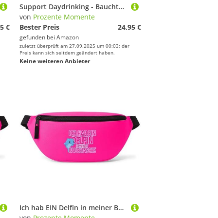
Support Daydrinking - Bauchtasche Herren/Damen, Umhängetasche Festival Gadget, Bauchtasche Zubehör, Gürteltasche Herren, perfekt für Malle, Pink
von
Prozente Momente
5 €
Bester Preis
24,95 €
gefunden bei
Amazon
zuletzt überprüft am 27.09.2025 um 00:03; der
Preis kann sich seitdem geändert haben.
Keine weiteren Anbieter
Ich hab EIN Delfin in meiner Bauchtasche - Bauchtasche | Malle | Party | Urlaub | lustige Sprüche | Festival | Umhängetasche | Pink
von
Prozente Momente