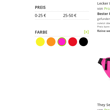
PREIS
von
Pro
Bester 
0-25 €
25-50 €
gefunden
zuletzt üb
Preis kann
Keine we
FARBE
von
Pro