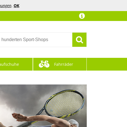
mungen
.
OK
aufschuhe
Fahrräder