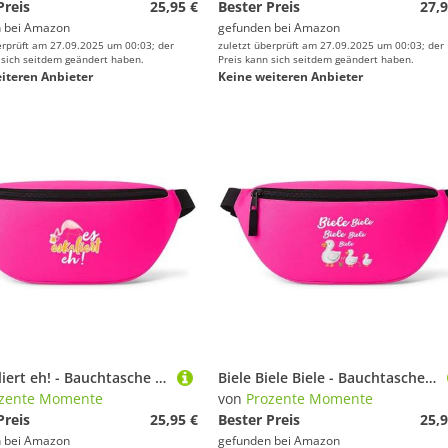
Preis
25,95 €
Bester Preis
27,9
 bei
Amazon
gefunden bei
Amazon
erprüft am 27.09.2025 um 00:03; der
zuletzt überprüft am 27.09.2025 um 00:03; der
 sich seitdem geändert haben.
Preis kann sich seitdem geändert haben.
iteren Anbieter
Keine weiteren Anbieter
Es eskaliert eh! - Bauchtasche - Bauchtasche | Malle | Party | Urlaub | lustige Sprüche | Festival | Umhängetasche | Pink
Biele Biele Biele - Bauchtasche - Bauchtasche | Malle | Party | Urlaub | lustige Sprüche | Festival | Umhängetasche | Pink
zente Momente
von
Prozente Momente
Preis
25,95 €
Bester Preis
25,9
 bei
Amazon
gefunden bei
Amazon