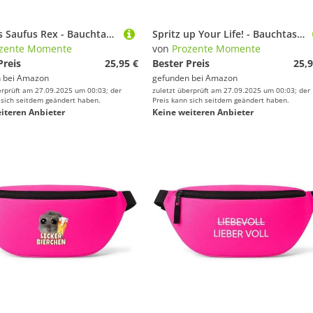
Spritzus Saufus Rex - Bauchtasche - Bauchtasche | Malle | Party | Urlaub | lustige Sprüche | Festival | Umhängetasche | Pink
Spritz up Your Life! - Bauchtasche - Bauchtasche | Malle | Party | Urlaub | lustige Sprüche | Festival | Umhängetasche | Pink
zente Momente
von
Prozente Momente
Preis
25,95 €
Bester Preis
25,9
 bei
Amazon
gefunden bei
Amazon
erprüft am 27.09.2025 um 00:03; der
zuletzt überprüft am 27.09.2025 um 00:03; der
 sich seitdem geändert haben.
Preis kann sich seitdem geändert haben.
iteren Anbieter
Keine weiteren Anbieter