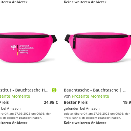
iteren Anbieter
Keine weiteren Anbieter
Spritzinstitut - Bauchtasche Herren/Damen, Umhängetasche Festival Gadget, Bauchtasche Zubehör, Gürteltasche Herren, perfekt für Malle, Pink
Bauchtasche - Bauchtasche | Malle | Party | Urlaub | lustige Sprüche | Festival | Umhängetasche | Pink
zente Momente
von
Prozente Momente
Preis
24,95 €
Bester Preis
19,9
 bei
Amazon
gefunden bei
Amazon
erprüft am 27.09.2025 um 00:03; der
zuletzt überprüft am 27.09.2025 um 00:03; der
 sich seitdem geändert haben.
Preis kann sich seitdem geändert haben.
iteren Anbieter
Keine weiteren Anbieter