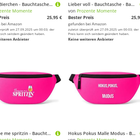
Lecker Bierchen - Bauchtasche - Bauchtasche | Malle | Party | Urlaub | lustige Sprüche | Festival | Umhängetasche | Pink
Lieber voll - Bauchtasche - Bauchtasche | Malle | Party | Urlaub | lustige Sprüche | Festival | Umhängetasche | Pink
zente Momente
von
Prozente Momente
Preis
25,95 €
Bester Preis
25,9
 bei
Amazon
gefunden bei
Amazon
erprüft am 27.09.2025 um 00:03; der
zuletzt überprüft am 27.09.2025 um 00:03; der
 sich seitdem geändert haben.
Preis kann sich seitdem geändert haben.
iteren Anbieter
Keine weiteren Anbieter
They See me spritzin - Bauchtasche - Bauchtasche | Malle | Party | Urlaub | lustige Sprüche | Festival | Umhängetasche | Pink
Hokus Pokus Malle Modus - Bauchtasche - Bauchtasche | Malle | Party | Urlaub | lustige Sprüche | Festival | Umhängetasche | Pink
zente Momente
von
Prozente Momente