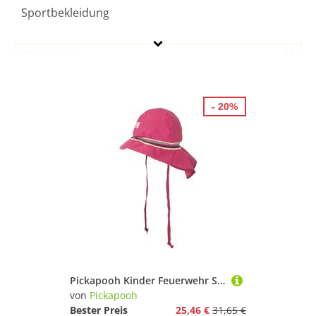
Sportbekleidung
Pickapooh
Geschlecht
- 20%
Preis
% Sale
Pink
Pickapooh Kinder Feuerwehr Strick Hut
von
Pickapooh
Bester Preis
25,46 €
31,65 €