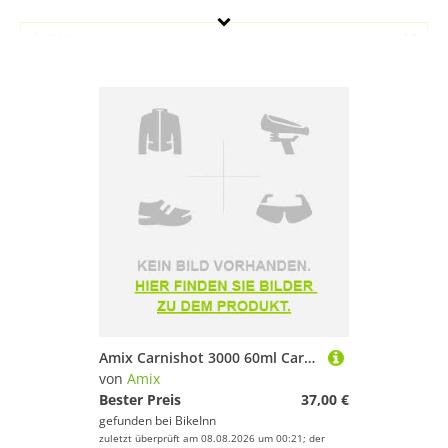
Amix
Geschlecht
Preis
Pink
Amix Carnishot 3000 60ml Carnitine Mango 20 Units Rosa
von
Amix
Bester Preis
37,00 €
gefunden bei
BikeInn
zuletzt überprüft am 08.08.2026 um 00:21; der