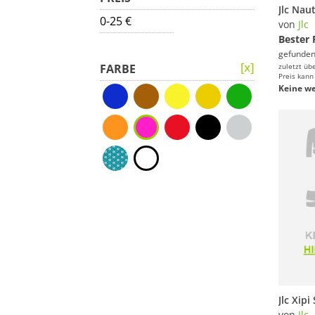
0-25 €
von
Jlc
Bester 
gefunden
FARBE
zuletzt üb
Preis kann
Keine we
von
Jlc