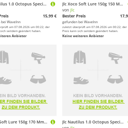
Jlc Nautilus 1.0 Octopus Special Kabura 150g Rosa
Jlc Xoco Soft Lure 150g 150 Mm Mehrfarbig
von
Jlc
Preis
15,99 €
Bester Preis
17,9
 bei
WaveInn
gefunden bei
WaveInn
erprüft am 07.08.2026 um 00:22; der
zuletzt überprüft am 07.08.2026 um 00:22; der
 sich seitdem geändert haben.
Preis kann sich seitdem geändert haben.
iteren Anbieter
Keine weiteren Anbieter
Jlc Xipi Soft Lure 150g 170 Mm Mehrfarbig
Jlc Nautilus 1.0 Octopus Special Kabura 200g Rosa
von
Jlc