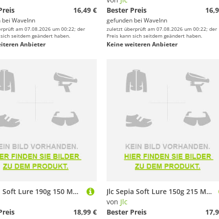
Preis
16,49 €
Bester Preis
16,9
 bei
WaveInn
gefunden bei
WaveInn
erprüft am 07.08.2026 um 00:22; der
zuletzt überprüft am 07.08.2026 um 00:22; der
 sich seitdem geändert haben.
Preis kann sich seitdem geändert haben.
iteren Anbieter
Keine weiteren Anbieter
Jlc Xoco Soft Lure 190g 150 Mm Rosa
Jlc Sepia Soft Lure 150g 215 Mm Mehrfarbig
von
Jlc
Preis
18,99 €
Bester Preis
17,9