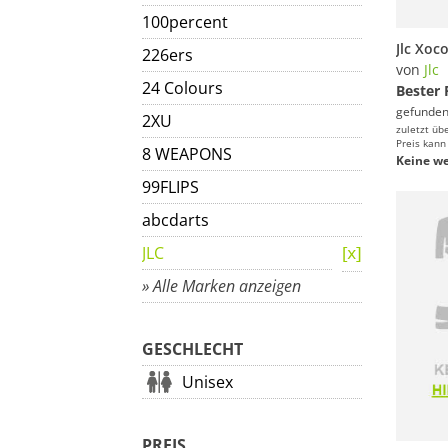
100percent
226ers
von
Jlc
24 Colours
Bester 
gefunden
2XU
zuletzt üb
Preis kann
8 WEAPONS
Keine we
99FLIPS
abcdarts
JLC
» Alle Marken anzeigen
GESCHLECHT
Unisex
PREIS