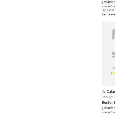
gefunden
zuletzt üb
Preis kann
Keine we
von
Jlc
Bester 
gefunden
zuletzt üb