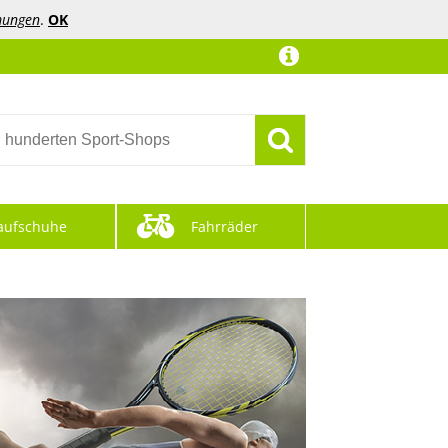
mungen
.
OK
aufschuhe
Fahrräder