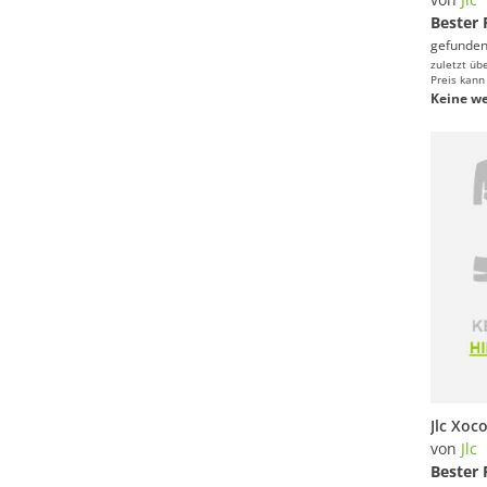
Bester 
gefunden
zuletzt üb
Preis kann
Keine we
von
Jlc
Bester 