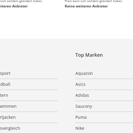
 sich seitdem geändert haben.
Preis kann sich seitdem geändert haben.
iteren Anbieter
Keine weiteren Anbieter
Top Marken
sport
Aquazon
dball
Asics
ttern
Adidas
hwimmen
Saucony
rtjacken
Puma
isvergleich
Nike