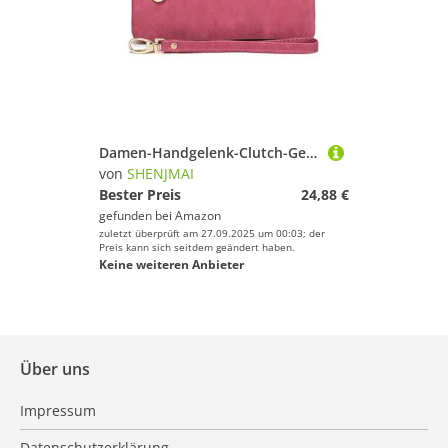
Damen-Handgelenk-Clutch-Geldbörse Großes Fassungsvermögen, Stumpfe Damen-Geldbörse mit doppeltem Reißverschluss, Clutch, Armband, Geldbörse, Handy-Münzkartenhalter, Mehreren Taschen(Pink)
von
SHENJMAI
Bester Preis
24,88 €
gefunden bei
Amazon
zuletzt überprüft am 27.09.2025 um 00:03; der
Preis kann sich seitdem geändert haben.
Keine weiteren Anbieter
Über uns
Impressum
Datenschutzerklärung