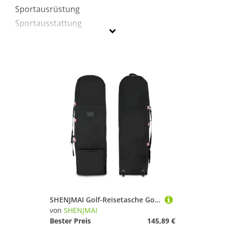
Sportausrüstung
Sportausstattung
SHENJMAI
Geschlecht
Preis
Pink
SHENJMAI Golf-Reisetasche Golf-Reisetasche mit Rädern, große Kapazität, Golfschlägertaschen doppeltem Reißverschluss, Faltbare, leichte Golf-Luftfahrttasche(Pink)
von
SHENJMAI
Bester Preis
145,89 €