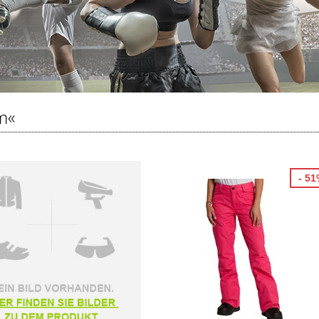
m«
- 5