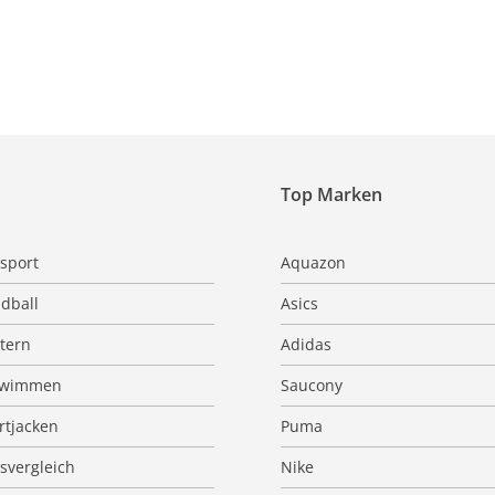
Top Marken
sport
Aquazon
dball
Asics
ttern
Adidas
hwimmen
Saucony
rtjacken
Puma
isvergleich
Nike