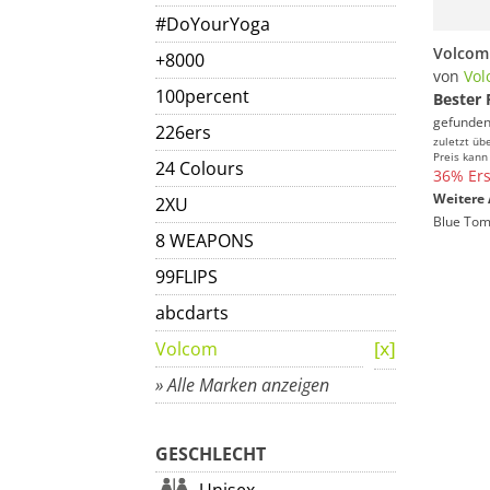
#DoYourYoga
+8000
von
Vol
100percent
Bester 
gefunden
226ers
zuletzt üb
Preis kann
24 Colours
36% Ers
Weitere 
2XU
Blue Tom
8 WEAPONS
99FLIPS
abcdarts
Volcom
» Alle Marken anzeigen
GESCHLECHT