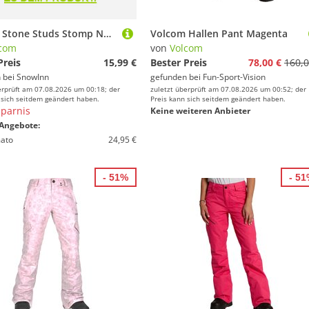
Volcom Stone Studs Stomp Non-slip Pad Durchsichtig
Volcom Hallen Pant Magenta
com
von
Volcom
Preis
15,99 €
Bester Preis
78,00 €
160,0
 bei
SnowInn
gefunden bei
Fun-Sport-Vision
erprüft am 07.08.2026 um 00:18; der
zuletzt überprüft am 07.08.2026 um 00:52; der
 sich seitdem geändert haben.
Preis kann sich seitdem geändert haben.
parnis
Keine weiteren Anbieter
Angebote:
ato
24,95 €
- 51%
- 5