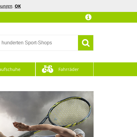
mungen
.
OK
aufschuhe
Fahrräder