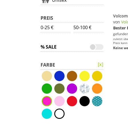
Unisex
PREIS
von
Vol
0-25 €
50-100 €
Bester 
gefunden
zuletzt üb
Preis kann
% SALE
Keine we
FARBE