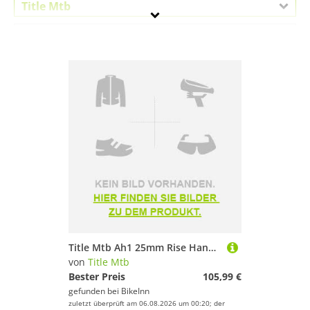
Title Mtb
Geschlecht
Preis
Pink
Title Mtb Ah1 25mm Rise Handlebar Silber 35 mm / 800 mm
von
Title Mtb
Bester Preis
105,99 €
gefunden bei
BikeInn
zuletzt überprüft am 06.08.2026 um 00:20; der