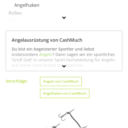
Angelhaken
Rollen
Ruten
CashMuch
Angelausrüstung von CashMuch
Geschlecht
Du bist ein begeisterter Sportler und liebst
insbesondere
Angeln
? Dann sagen wir ein sportliches
'Grüß Gott' in unserer Sport-Fachabteilung für Angeln.
Preis
Auf dieser Seite findest Du sämtliche
Angelausrüstung von CashMuch aus unserem
Farbe
Sortiment. Du kannst auch gezielt
Angeln von
Vorschläge:
CashMuch
oder
Bootssport von CashMuch
Angeln von CashMuch
suchen.
Oder Du schaust etwas breiter und siehst Dich auf
unserer Seite mit sämtlichen Sportartikeln von
Angelhaken von CashMuch
CashMuch
oder unter allen Produkten für den Sport
Angeln von CashMuch
um. In jedem Fall wünschen
wir Dir weiter viel Spaß und Erfolg beim Angeln!